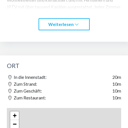
IPTV mit über tausend Kanälen ausgestattet. Jedes Zimmer
hat ein eigenes Badezimmer, das modern ausgestattet ist,
eine Minibar, eine Terrasse mit Blick auf das Meer oder den
Weiterlesen
Wald, je nach den Vorlieben der Gäste. Alle Zimmer haben
auch Safes. Parkplätze können aufgrund der begrenzten
Anzahl von Parkplätzen nach vorheriger Reservierung
bereitgestellt werden. Es gibt auch Restaurants, Cafés und
Geschäfte in der Nähe, die nur einen kurzen Spaziergang
entfernt sind.
ORT
In die Innenstadt:
20m
Zum Strand:
10m
Zum Geschäft:
10m
Zum Restaurant:
10m
+
−