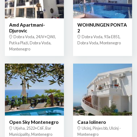
Amd Apartmani-
WOHNUNGEN PONTA
Djurovic
2
Dobra Voda, 24JV+QWJ,
Dobra Voda, 93a E851,
Put ka Plaži, Dobra Voda,
Dobra Voda, Montenegro
Montenegro
Open Sky Montenegro
Casa lolinero
Utjeha, 2522+C6F, Bar
Ulcinj, Pinjes bb, Ulcinj -
Municipality, Montenegro
Montenegro