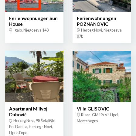
Ferienwohnungen Sun
Ferienwohnungen
House
POZNANOVIC
Igalo, Njegoseva 143
Herceg Novi, Njegoseva
87b
Apartmani Milivoj
Villa GLISOVIC
Dabović
Risan, GM49+V4 Lipci,
Herceg Novi, 98 Šetalište
Montenegro
Pet Danica, Herceg - Novi,
Црна Гора