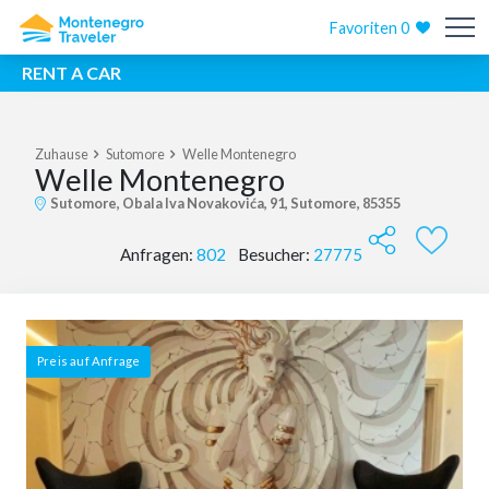
Favoriten
0
RENT A CAR
Zuhause
Sutomore
Welle Montenegro
Welle Montenegro
Sutomore, Obala Iva Novakovića, 91, Sutomore, 85355
Anfragen:
802
Besucher:
27775
Preis auf Anfrage