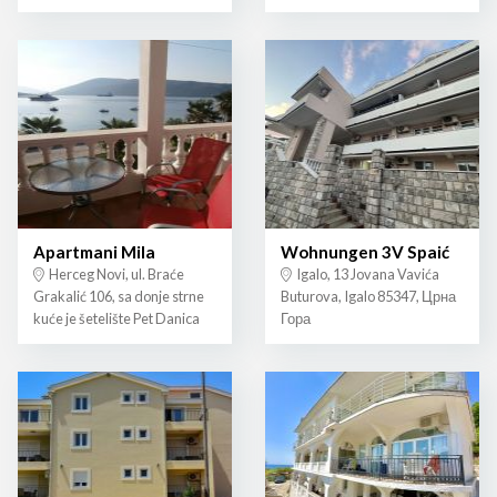
Apartmani Mila
Wohnungen 3V Spaić
Herceg Novi, ul. Braće
Igalo, 13 Jovana Vavića
Grakalić 106, sa donje strne
Buturova, Igalo 85347, Црна
kuće je šetelište Pet Danica
Гора