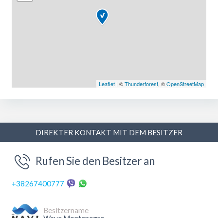
Leaflet
| ©
Thunderforest
, ©
OpenStreetMap
DIREKTER KONTAKT MIT DEM BESITZER
Rufen Sie den Besitzer an
+38267400777
Besitzername