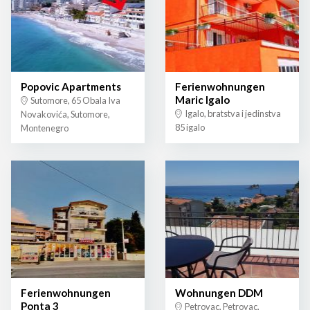
Popovic Apartments
Ferienwohnungen
Maric Igalo
Sutomore, 65 Obala Iva
Igalo, bratstva i jedinstva
Novakovića, Sutomore,
85 igalo
Montenegro
Ferienwohnungen
Wohnungen DDM
Ponta 3
Petrovac, Petrovac,