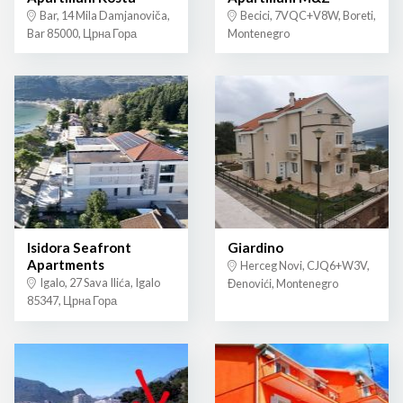
Bar, 14 Mila Damjanoviča,
Becici, 7VQC+V8W, Boreti,
Bar 85000, Црна Гора
Montenegro
Isidora Seafront
Giardino
Apartments
Herceg Novi, CJQ6+W3V,
Igalo, 27 Sava Ilića, Igalo
Đenovići, Montenegro
85347, Црна Гора