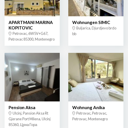
APARTMANI MARINA
Wohnungen SIMIC
KOPITOVIC
Buljarica, Djurdjevo brdo
Petrovac, 6W5V+G67,
bb
Petrovac 85300, Montenegro
Pension Aksa
Wohnung Anika
Ulcinj, Pansion Aksa Rt
Petrovac, Petrovac,
Gjerane Port Milena, Ulcinj
Petrovac, Montenegro
85360, Црна Гора