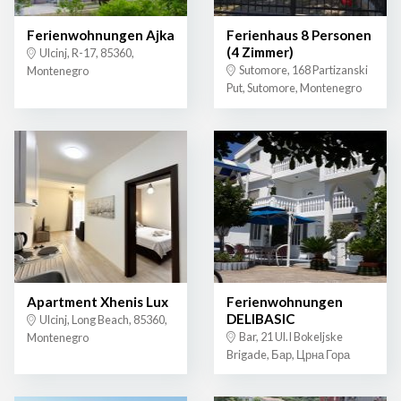
Ferienwohnungen Ajka
Ferienhaus 8 Personen
(4 Zimmer)
Ulcinj, R-17, 85360,
Sutomore, 168 Partizanski
Montenegro
Put, Sutomore, Montenegro
Apartment Xhenis Lux
Ferienwohnungen
DELIBASIC
Ulcinj, Long Beach, 85360,
Bar, 21 Ul.I Bokeljske
Montenegro
Brigade, Бар, Црна Гора