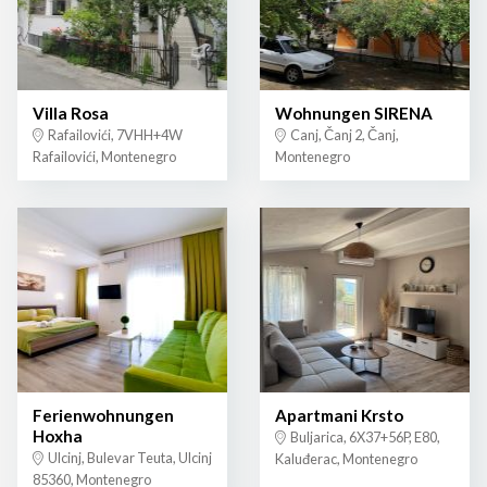
Villa Rosa
Wohnungen SIRENA
Rafailovići, 7VHH+4W
Canj, Čanj 2, Čanj,
Rafailovići, Montenegro
Montenegro
Ferienwohnungen
Apartmani Krsto
Hoxha
Buljarica, 6X37+56P, E80,
Ulcinj, Bulevar Teuta, Ulcinj
Kaluđerac, Montenegro
85360, Montenegro