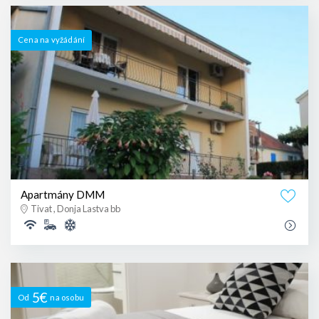
Cena na vyžádání
Apartmány DMM
Tivat , Donja Lastva bb
5€
Od
na osobu