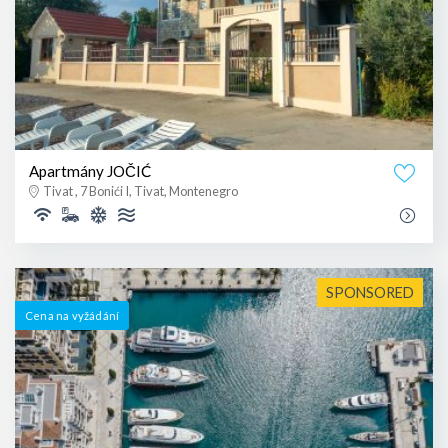
Apartmány JOČIĆ
Tivat , 7 Bonići I, Tivat, Montenegro
SPONSORED
Cena na vyžádání