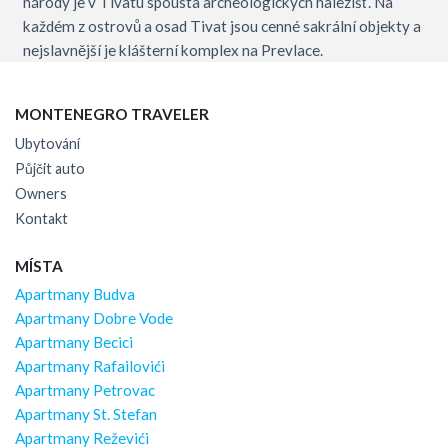
národy je v Tivatu spousta archeologických nalezišť. Na
každém z ostrovů a osad Tivat jsou cenné sakrální objekty a
nejslavnější je klášterní komplex na Prevlace.
MONTENEGRO TRAVELER
Ubytování
Půjčit auto
Owners
Kontakt
MÍSTA
Apartmany Budva
Apartmany Dobre Vode
Apartmany Becici
Apartmany Rafailovići
Apartmany Petrovac
Apartmany St. Stefan
Apartmany Reževići