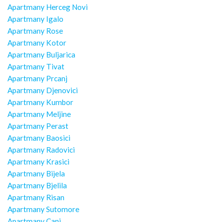
Apartmany Herceg Novi
Apartmany Igalo
Apartmany Rose
Apartmany Kotor
Apartmany Buljarica
Apartmany Tivat
Apartmany Prcanj
Apartmany Djenovici
Apartmany Kumbor
Apartmany Meljine
Apartmany Perast
Apartmany Baosici
Apartmany Radovici
Apartmany Krasici
Apartmany Bijela
Apartmany Bjelila
Apartmany Risan
Apartmany Sutomore
Apartmany Canj