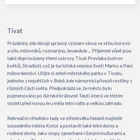
Tivat
Prázdniny zde dávají správný význam slova ve stínu borovic
a oliv, milovníků, rozmarýnu, levandule ... Příjemné vůně jsou
také doprovázeny třemi ostrovy Tivat Prevlaka (ostrov
květů), Stradioti, což je turistická vesnice Sveti Marko a Paní
milosrdenství. Užijte si zeleň městského parku v Tivatu,
jednoho z největších v Bokě, kde námorníci přivezli rostliny z
různých částí světa. Předpokládá se, že město bylo
pojmenováno po ilýriské královně Teuti, která ve třetím
století před novou éru měla letní sídlo a velkou zahradu.
Rekreační středisko tady ve středověku hledali majitelé
sousedního města Kotor a postavili také letní domy a
rodinné domy. Jako stopy zanechané různými kulturami a