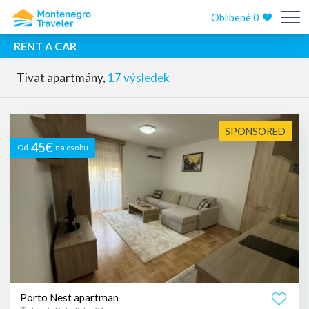
Oblíbené
0
RENT A CAR
Tivat apartmány,
17 výsledek
SPONSORED
45€
Od
na osobu
Porto Nest apartman