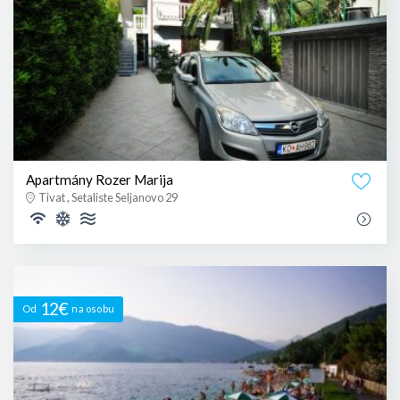
Apartmány Rozer Marija
Tivat , Setaliste Seljanovo 29
12€
Od
na osobu