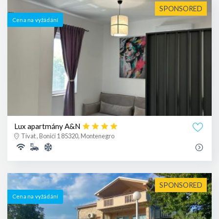
SPONSORED
Cena na vyžádání
Lux apartmány A&N
Tivat , Bonići 1 85320, Montenegro
SPONSORED
Cena na vyžádání