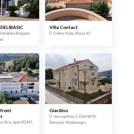
 DELIBASIC
Villa Contact
 Bokeljske Brigade,
Dobre Vode, Nisice 65
ра
afront
Giardino
s
Herceg Novi, CJQ6+W3V,
va Ilića, Igalo 85347,
Đenovići, Montenegro