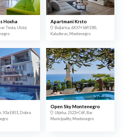
s Hoxha
Apartmani Krsto
var Teuta, Ulcinj
Buljarica, 6X37+56P, E80,
negro
Kaluđerac, Montenegro
Open Sky Montenegro
, 93a E851, Dobra
Utjeha, 2522+C6F, Bar
egro
Municipality, Montenegro