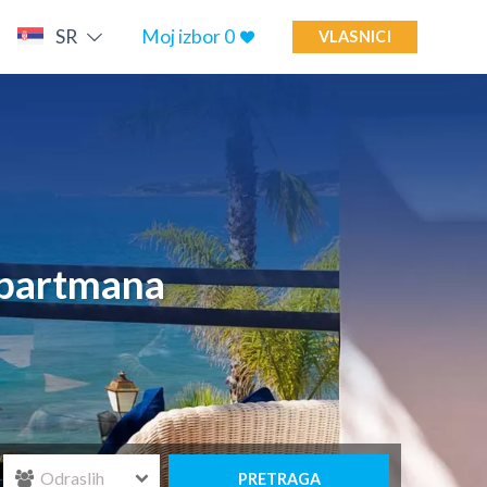
SR
Moj izbor
0
VLASNICI
 apartmana
PRETRAGA