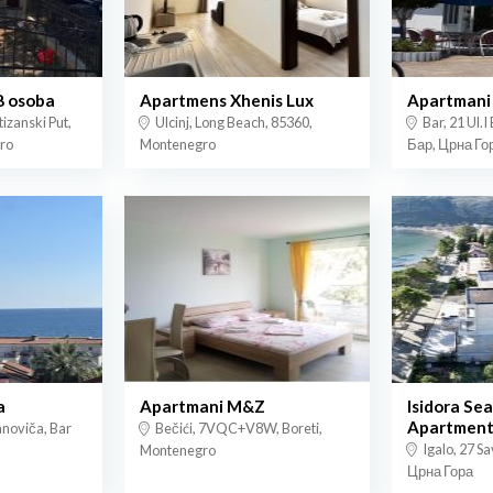
8 osoba
Apartmens Xhenis Lux
Apartmani
izanski Put,
Ulcinj, Long Beach, 85360,
Bar, 21 Ul.I
ro
Montenegro
Бар, Црна Го
a
Apartmani M&Z
Isidora Se
Apartment
anoviča, Bar
Bečići, 7VQC+V8W, Boreti,
Igalo, 27 Sa
Montenegro
Црна Гора