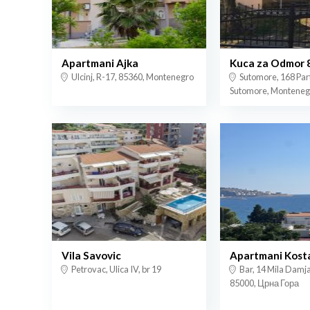
Apartmani Ajka
Kuca za Odmor 
Ulcinj, R-17, 85360, Montenegro
Sutomore, 168 Part
Sutomore, Monteneg
Vila Savovic
Apartmani Kost
Petrovac, Ulica IV, br 19
Bar, 14 Mila Damj
85000, Црна Гора