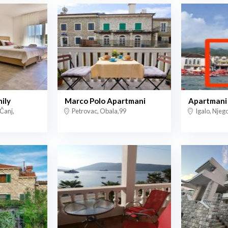
ily
Marco Polo Apartmani
Apartmani
 Čanj,
Petrovac, Obala,99
Igalo, Njeg