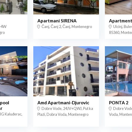
Apartmani SIRENA
Apartment
H+4W
Čanj, Čanj 2, Čanj, Montenegro
Ulcinj, Bule
gro
85360, Monte
 pool
Amd Apartmani-Djurovic
PONTA 2
r
Dobre Vode, 24JV+QWJ, Put ka
Dobre Vode
RG Kaluđerac,
Plaži, Dobra Voda, Montenegro
Voda, Monten