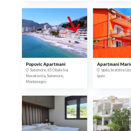
Popovic Apartmani
Apartmani Maric
Sutomore, 65 Obala Iva
Igalo, bratstva i j
Novakovića, Sutomore,
igalo
Montenegro