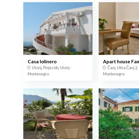
Casa lolinero
Apart house Fam
Ulcinj, Pinjes bb, Ulcinj -
Čanj, Ulica Čanj 2,
Montenegro
Montenegro