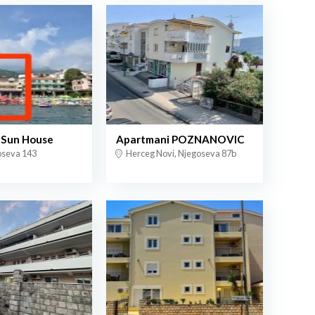
 Sun House
Apartmani POZNANOVIC
oseva 143
Herceg Novi, Njegoseva 87b