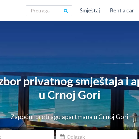
Smještaj
Rent a car
izbor privatnog smještaja i
u Crnoj Gori
Započni pretragu apartmana u Crnoj Gori