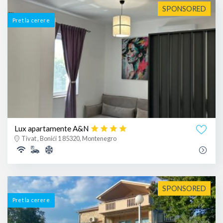
SPONSORED
Pret la cerere
Lux apartamente A&N
Tivat , Bonići 1 85320, Montenegro
SPONSORED
Pret la cerere