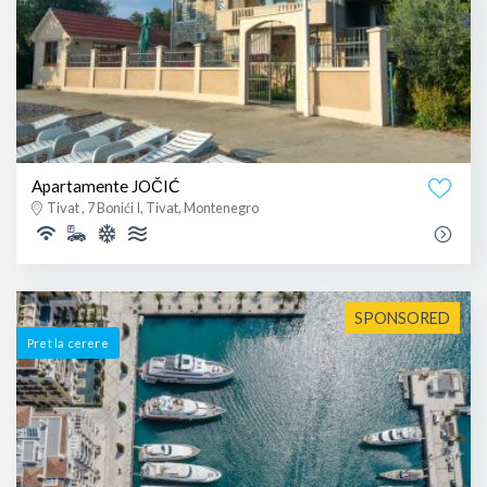
Apartamente JOČIĆ
Tivat , 7 Bonići I, Tivat, Montenegro
SPONSORED
Pret la cerere