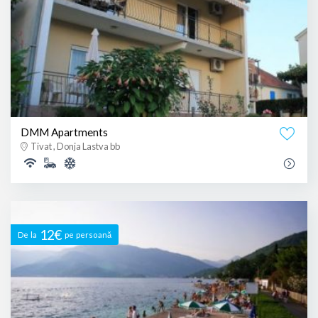
DMM Apartments
Tivat , Donja Lastva bb
12€
De la
pe persoană