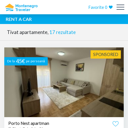
Favorite
0
RENT A CAR
Tivat apartamente,
17 rezultate
SPONSORED
45€
De la
pe persoană
Porto Nest apartman