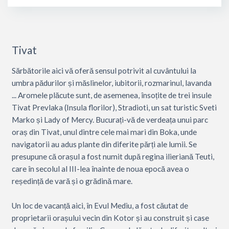
Tivat
Sărbătorile aici vă oferă sensul potrivit al cuvântului la
umbra pădurilor și măslinelor, iubitorii, rozmarinul, lavanda
... Aromele plăcute sunt, de asemenea, însoțite de trei insule
Tivat Prevlaka (Insula florilor), Stradioti, un sat turistic Sveti
Marko și Lady of Mercy. Bucurați-vă de verdeața unui parc
oraș din Tivat, unul dintre cele mai mari din Boka, unde
navigatorii au adus plante din diferite părți ale lumii. Se
presupune că orașul a fost numit după regina ilieriană Teuti,
care în secolul al III-lea înainte de noua epocă avea o
reședință de vară și o grădină mare.
Un loc de vacanță aici, în Evul Mediu, a fost căutat de
proprietarii orașului vecin din Kotor și au construit și case