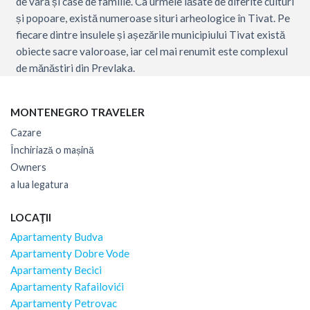
de vară și case de familie. Ca urmele lăsate de diferite culturi
și popoare, există numeroase situri arheologice în Tivat. Pe
fiecare dintre insulele și așezările municipiului Tivat există
obiecte sacre valoroase, iar cel mai renumit este complexul
de mănăstiri din Prevlaka.
MONTENEGRO TRAVELER
Cazare
Închiriază o mașină
Owners
a lua legatura
LOCAŢII
Apartamenty Budva
Apartamenty Dobre Vode
Apartamenty Becici
Apartamenty Rafailovići
Apartamenty Petrovac