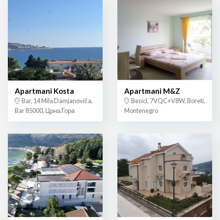
Apartmani Kosta
Apartmani M&Z
Bar, 14 Mila Damjanoviča,
Becici, 7VQC+V8W, Boreti,
Bar 85000, Црна Гора
Montenegro