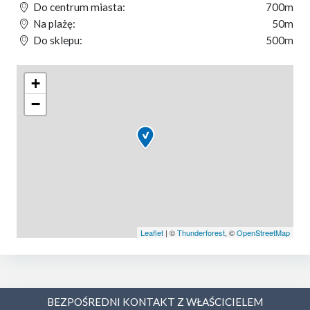
Do centrum miasta:
700m
Na plażę:
50m
Do sklepu:
500m
+
−
Leaflet
| ©
Thunderforest
, ©
OpenStreetMap
BEZPOŚREDNI KONTAKT Z WŁAŚCICIELEM