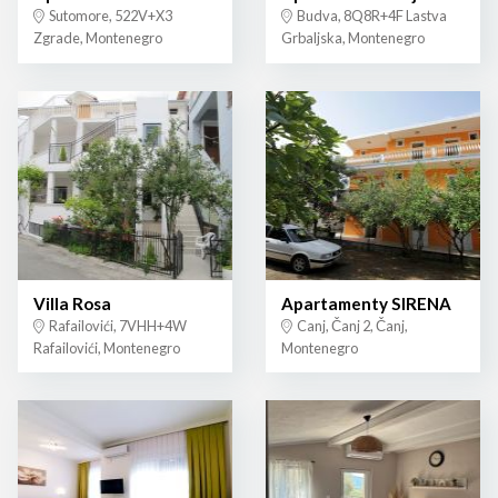
Sutomore, 522V+X3
Budva, 8Q8R+4F Lastva
Zgrade, Montenegro
Grbaljska, Montenegro
Villa Rosa
Apartamenty SIRENA
Rafailovići, 7VHH+4W
Canj, Čanj 2, Čanj,
Rafailovići, Montenegro
Montenegro