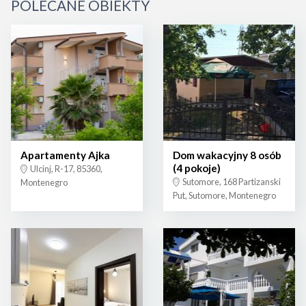
POLECANE OBIEKTY
Apartamenty Ajka
Dom wakacyjny 8 osób
(4 pokoje)
Ulcinj, R-17, 85360,
Sutomore, 168 Partizanski
Montenegro
Put, Sutomore, Montenegro