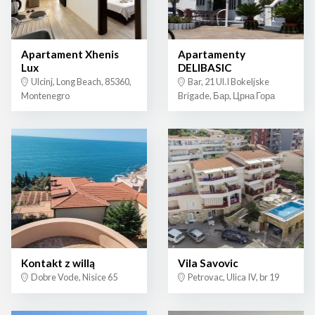
Apartament Xhenis
Apartamenty
Lux
DELIBASIC
Ulcinj, Long Beach, 85360,
Bar, 21 Ul.I Bokeljske
Montenegro
Brigade, Бар, Црна Гора
Kontakt z willą
Vila Savovic
Dobre Vode, Nisice 65
Petrovac, Ulica IV, br 19