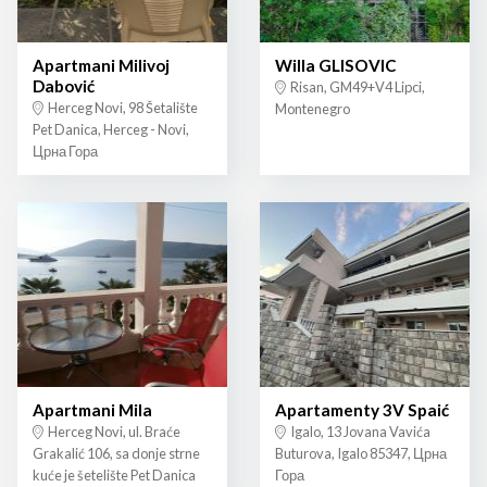
Apartmani Milivoj
Willa GLISOVIC
Dabović
Risan, GM49+V4 Lipci,
Herceg Novi, 98 Šetalište
Montenegro
Pet Danica, Herceg - Novi,
Црна Гора
Apartmani Mila
Apartamenty 3V Spaić
Herceg Novi, ul. Braće
Igalo, 13 Jovana Vavića
Grakalić 106, sa donje strne
Buturova, Igalo 85347, Црна
kuće je šetelište Pet Danica
Гора