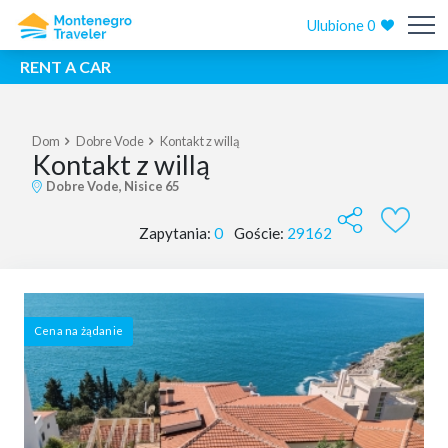
Ulubione
0
RENT A CAR
Dom
Dobre Vode
Kontakt z willą
Kontakt z willą
Dobre Vode, Nisice 65
Zapytania:
0
Goście:
29162
Cena na żądanie