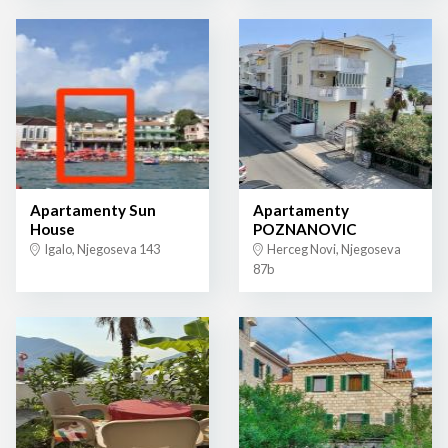
Apartamenty Sun
Apartamenty
House
POZNANOVIC
Igalo, Njegoseva 143
Herceg Novi, Njegoseva
87b