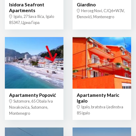
Isidora Seafront
Giardino
Apartments
Herceg Novi, CJQ6+W3V,
Igalo, 27 Sava Ilića, Igalo
Đenovići, Montenegro
85347, Црна Гора
Apartamenty Popović
Apartamenty Maric
Igalo
Sutomore, 65 Obala Iva
Igalo, bratstva i jedinstva
Novakovića, Sutomore,
85 igalo
Montenegro