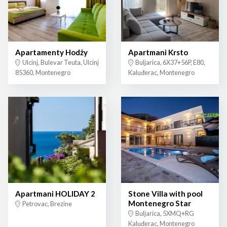
Apartamenty Hodży
Apartmani Krsto
Ulcinj, Bulevar Teuta, Ulcinj
Buljarica, 6X37+56P, E80,
85360, Montenegro
Kaluđerac, Montenegro
Apartmani HOLIDAY 2
Stone Villa with pool
Montenegro Star
Petrovac, Brezine
Buljarica, 5XMQ+RG
Kaluđerac, Montenegro