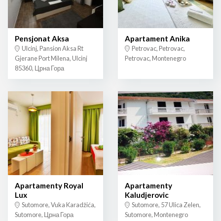
Pensjonat Aksa
Apartament Anika
Ulcinj, Pansion Aksa Rt
Petrovac, Petrovac,
Gjerane Port Milena, Ulcinj
Petrovac, Montenegro
85360, Црна Гора
Apartamenty Royal
Apartamenty
Lux
Kaludjerovic
Sutomore, Vuka Karadžića,
Sutomore, 57 Ulica Zelen,
Sutomore, Црна Гора
Sutomore, Montenegro