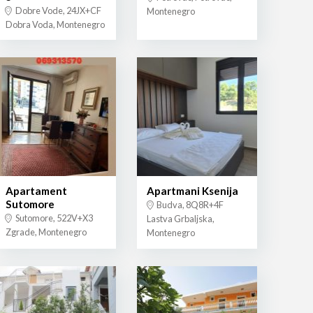
Dobre Vode, 24JX+CF
Montenegro
Dobra Voda, Montenegro
Apartament
Apartmani Ksenija
Sutomore
Budva, 8Q8R+4F
Sutomore, 522V+X3
Lastva Grbaljska,
Zgrade, Montenegro
Montenegro