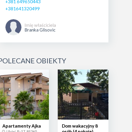
+381 649650443
+381641320499
Imię właściciela
Branka Glisovic
POLECANE OBIEKTY
Apartamenty Ajka
Dom wakacyjny 8
osób (4 pokoje)
Ulcinj, R-17, 85360,