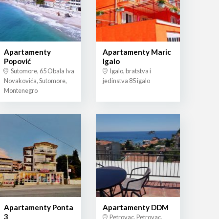
Apartamenty
Apartamenty Maric
Popović
Igalo
Sutomore, 65 Obala Iva
Igalo, bratstva i
Novakovića, Sutomore,
jedinstva 85 igalo
Montenegro
Apartamenty Ponta
Apartamenty DDM
3
Petrovac, Petrovac,