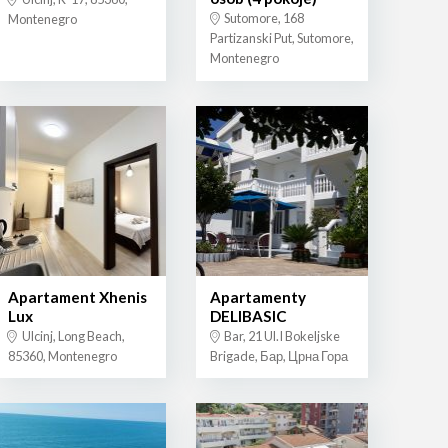
Sutomore, 168
Montenegro
Partizanski Put, Sutomore,
Montenegro
Apartament Xhenis
Apartamenty
Lux
DELIBASIC
Ulcinj, Long Beach,
Bar, 21 Ul.I Bokeljske
85360, Montenegro
Brigade, Бар, Црна Гора