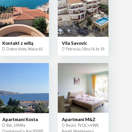
Kontakt z willą
Vila Savovic
Dobre Vode, Nisice 65
Petrovac, Ulica IV, br 19
Apartmani Kosta
Apartmani M&Z
Bar, 14 Mila
Becici, 7VQC+V8W,
Damjanoviča, Bar 85000,
Boreti, Montenegro