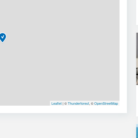
Leaflet
| ©
Thunderforest
, ©
OpenStreetMap