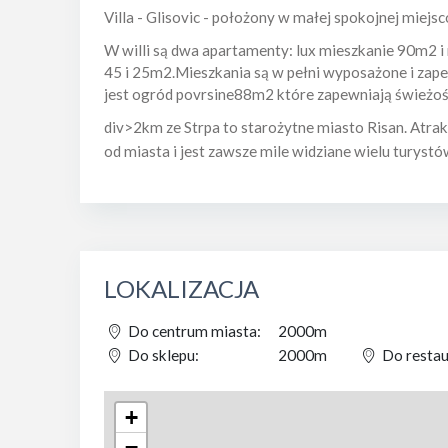
Villa - Glisovic - położony w małej spokojnej miej
W willi są dwa apartamenty: lux mieszkanie 90m2 
45 i 25m2.Mieszkania są w pełni wyposażone i zap
jest ogród povrsine88m2 które zapewniają świeżość
div>2km ze Strpa to starożytne miasto Risan. Atra
od miasta i jest zawsze mile widziane wielu turystó
LOKALIZACJA
Do centrum miasta:
2000m
Do sklepu:
2000m
Do restaur
+
−