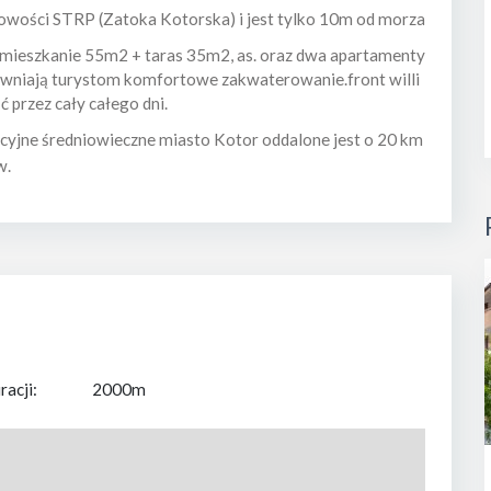
scowości STRP (Zatoka Kotorska) i jest tylko 10m od morza
i mieszkanie 55m2 + taras 35m2, as. oraz dwa apartamenty
ewniają turystom komfortowe zakwaterowanie.front willi
 przez cały całego dni.
kcyjne średniowieczne miasto Kotor oddalone jest o 20 km
w.
acji:
2000m