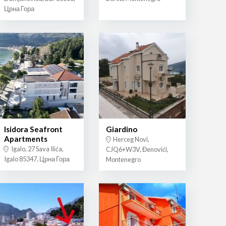
Црна Гора
Isidora Seafront
Giardino
Apartments
Herceg Novi,
Igalo, 27 Sava Ilića,
CJQ6+W3V, Đenovići,
Igalo 85347, Црна Гора
Montenegro