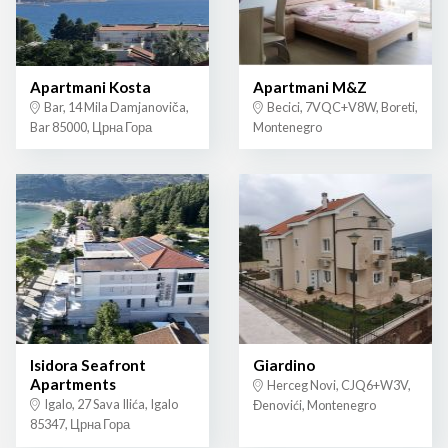
Apartmani Kosta
Apartmani M&Z
Bar, 14 Mila Damjanoviča,
Becici, 7VQC+V8W, Boreti,
Bar 85000, Црна Гора
Montenegro
Isidora Seafront
Giardino
Apartments
Herceg Novi, CJQ6+W3V,
Igalo, 27 Sava Ilića, Igalo
Đenovići, Montenegro
85347, Црна Гора