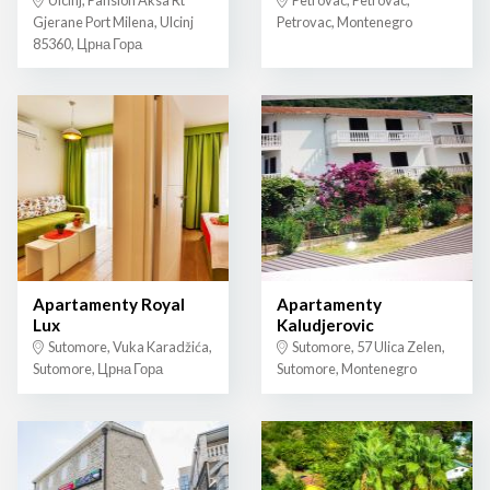
Gjerane Port Milena, Ulcinj
Petrovac, Montenegro
85360, Црна Гора
Apartamenty Royal
Apartamenty
Lux
Kaludjerovic
Sutomore, Vuka Karadžića,
Sutomore, 57 Ulica Zelen,
Sutomore, Црна Гора
Sutomore, Montenegro