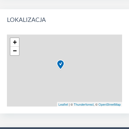
LOKALIZACJA
+
−
Leaflet
| ©
Thunderforest
, ©
OpenStreetMap