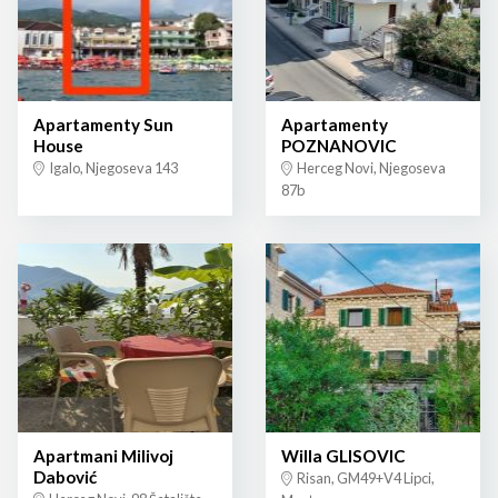
Apartamenty Sun
Apartamenty
House
POZNANOVIC
Igalo, Njegoseva 143
Herceg Novi, Njegoseva
87b
Apartmani Milivoj
Willa GLISOVIC
Dabović
Risan, GM49+V4 Lipci,