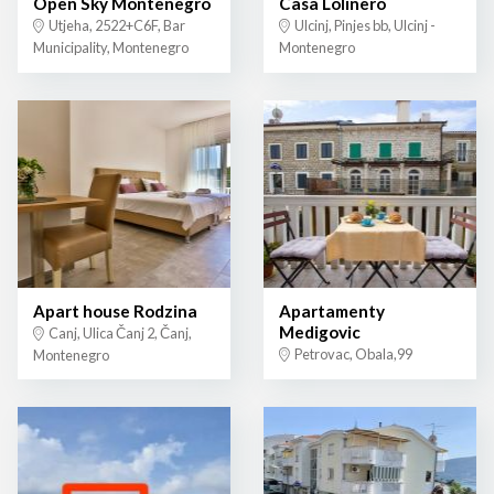
Open Sky Montenegro
Casa Lolinero
Utjeha, 2522+C6F, Bar
Ulcinj, Pinjes bb, Ulcinj -
Municipality, Montenegro
Montenegro
Apart house Rodzina
Apartamenty
Medigovic
Canj, Ulica Čanj 2, Čanj,
Petrovac, Obala,99
Montenegro