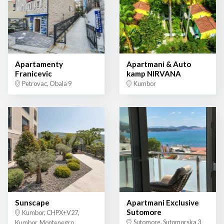
Apartamenty
Apartmani & Auto
Franicevic
kamp NIRVANA
Petrovac, Obala 9
Kumbor
Sunscape
Apartmani Exclusive
Sutomore
Kumbor, CHPX+V27,
Sutomore, Sutomorska 3
Kumbor, Montenegro