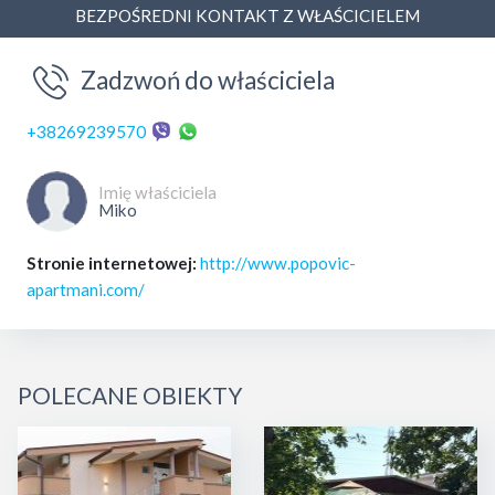
BEZPOŚREDNI KONTAKT Z WŁAŚCICIELEM
Zadzwoń do właściciela
+38269239570
Imię właściciela
Miko
Stronie internetowej:
http://www.popovic-
apartmani.com/
POLECANE OBIEKTY