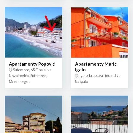
Apartamenty Popović
Apartamenty Maric
Igalo
Sutomore, 65 Obala Iva
Igalo, bratstva i jedinstva
Novakovića, Sutomore,
85 igalo
Montenegro