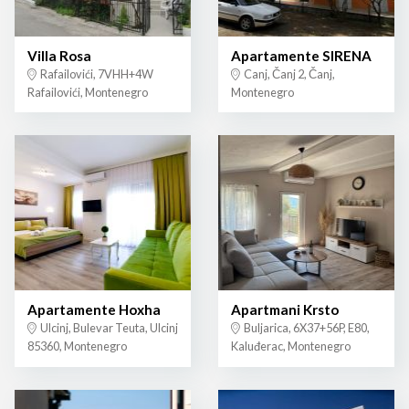
Villa Rosa
Apartamente SIRENA
Rafailovići, 7VHH+4W
Canj, Čanj 2, Čanj,
Rafailovići, Montenegro
Montenegro
Apartamente Hoxha
Apartmani Krsto
Ulcinj, Bulevar Teuta, Ulcinj
Buljarica, 6X37+56P, E80,
85360, Montenegro
Kaluđerac, Montenegro