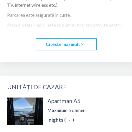
TV, internet wireless etc.).
Parcarea este asigurată în curte.
Plaja din fața clădirii este cu pietriș, foarte potrivită pentru
copii.
În imediata vecinătate se află un cafe-bar, supermarket,
Citeste mai mult
poștă, bancă, farmacie, clinică, loc de joacă pentru copii și
teren de sport școlar.
UNITĂȚI DE CAZARE
Apartman A5
Maximum
5 oameni
nights (
-
)