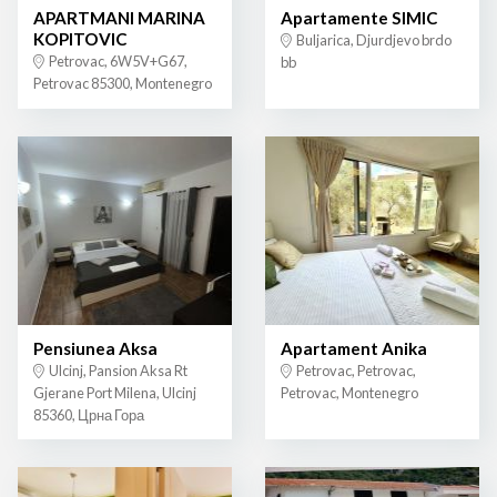
APARTMANI MARINA
Apartamente SIMIC
KOPITOVIC
Buljarica, Djurdjevo brdo
Petrovac, 6W5V+G67,
bb
Petrovac 85300, Montenegro
Pensiunea Aksa
Apartament Anika
Ulcinj, Pansion Aksa Rt
Petrovac, Petrovac,
Gjerane Port Milena, Ulcinj
Petrovac, Montenegro
85360, Црна Гора