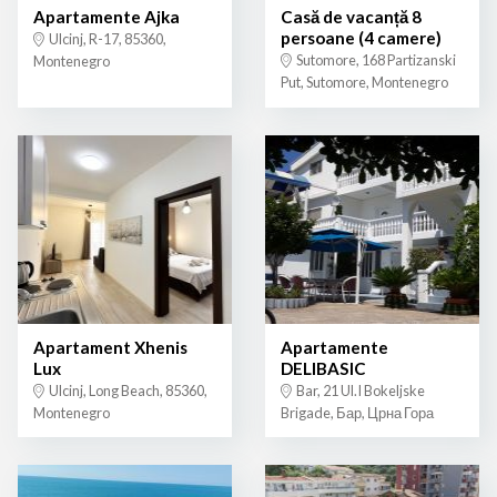
Apartamente Ajka
Casă de vacanță 8
persoane (4 camere)
Ulcinj, R-17, 85360,
Sutomore, 168 Partizanski
Montenegro
Put, Sutomore, Montenegro
Apartament Xhenis
Apartamente
Lux
DELIBASIC
Ulcinj, Long Beach, 85360,
Bar, 21 Ul.I Bokeljske
Montenegro
Brigade, Бар, Црна Гора