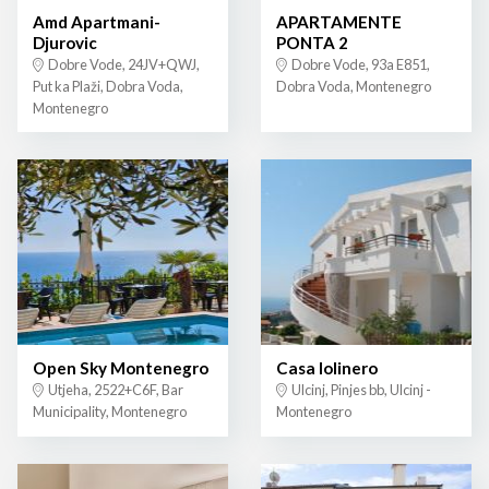
Amd Apartmani-
APARTAMENTE
Djurovic
PONTA 2
Dobre Vode, 24JV+QWJ,
Dobre Vode, 93a E851,
Put ka Plaži, Dobra Voda,
Dobra Voda, Montenegro
Montenegro
Open Sky Montenegro
Casa lolinero
Utjeha, 2522+C6F, Bar
Ulcinj, Pinjes bb, Ulcinj -
Municipality, Montenegro
Montenegro