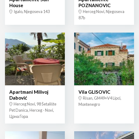
House
POZNANOVIC
Igalo, Njegoseva 143
Herceg Novi, Njegoseva
87b
Apartmani Milivoj
Vila GLISOVIC
Dabović
Risan, GM49+V4 Lipci,
Herceg Novi, 98 Šetalište
Montenegro
Pet Danica, Herceg - Novi,
Црна Гора