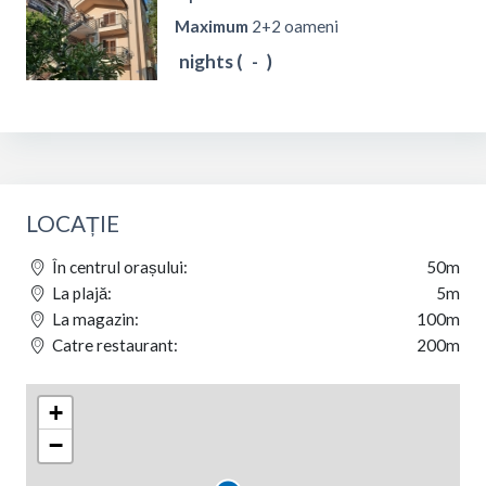
Maximum
2+2 oameni
nights (
-
)
LOCAȚIE
În centrul orașului:
50m
La plajă:
5m
La magazin:
100m
Catre restaurant:
200m
+
−