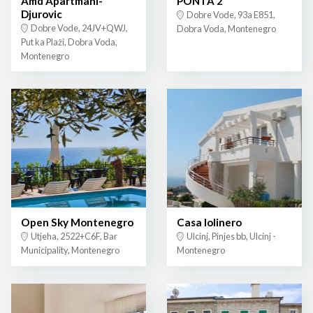
Amd Apartmani-
PONTA 2
Djurovic
Dobre Vode, 93a E851,
Dobre Vode, 24JV+QWJ,
Dobra Voda, Montenegro
Put ka Plaži, Dobra Voda,
Montenegro
Open Sky Montenegro
Casa lolinero
Utjeha, 2522+C6F, Bar
Ulcinj, Pinjes bb, Ulcinj -
Municipality, Montenegro
Montenegro