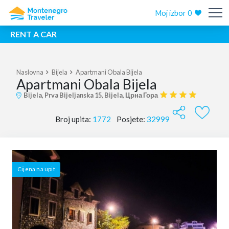
Moj izbor
0
RENT A CAR
Naslovna
Bijela
Apartmani Obala Bijela
Apartmani Obala Bijela
Bijela, Prva Bijeljanska 15, Bijela, Црна Гора
Broj upita:
1772
Posjete:
32999
Cijena na upit