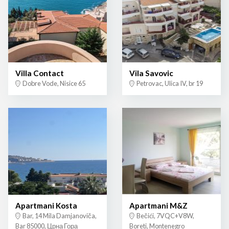
Villa Contact
Vila Savovic
Dobre Vode, Nisice 65
Petrovac, Ulica IV, br 19
Apartmani Kosta
Apartmani M&Z
Bar, 14 Mila Damjanoviča,
Bečići, 7VQC+V8W,
Bar 85000, Црна Гора
Boreti, Montenegro