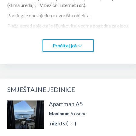
(klima uređaji, TV, bežični internet i dr.).
Parking je obezbjeđen u dvorištu objekta.
Plaža ispred objekta je šljunkovita, veoma pogodna za djecu.
U bliskom okruženju nalazi se kafe-bar, supermarket, pošta,
banka, apoteka, ambulanta, dječije igralište i školsko
Pročitaj još
sportsko igralište.
SMJEŠTAJNE JEDINICE
Apartman A5
Maximum
5 osobe
nights (
-
)