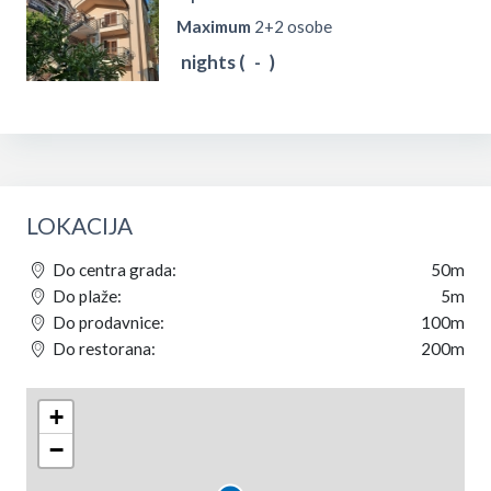
Maximum
2+2 osobe
nights (
-
)
LOKACIJA
Do centra grada:
50m
Do plaže:
5m
Do prodavnice:
100m
Do restorana:
200m
+
−