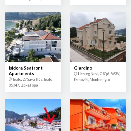
Isidora Seafront
Giardino
Apartments
Herceg Novi, CJQ6+W3V,
Igalo, 27 Sava Ilića, Igalo
Đenovići, Montenegro
85347, Црна Гора