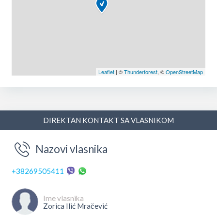
Leaflet
| ©
Thunderforest
, ©
OpenStreetMap
DIREKTAN KONTAKT SA VLASNIKOM
Nazovi vlasnika
+38269505411
Ime vlasnika
Zorica Ilić Mračević