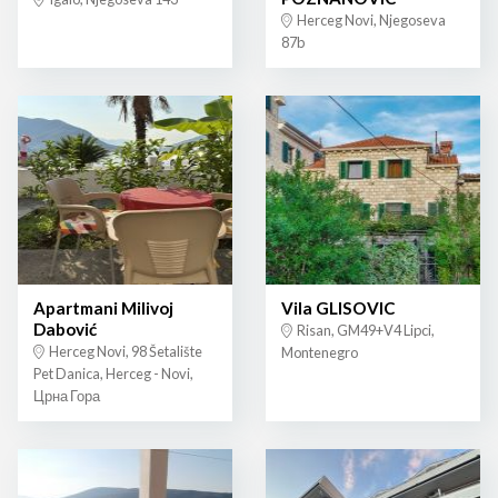
Herceg Novi, Njegoseva
87b
Apartmani Milivoj
Vila GLISOVIC
Dabović
Risan, GM49+V4 Lipci,
Herceg Novi, 98 Šetalište
Montenegro
Pet Danica, Herceg - Novi,
Црна Гора