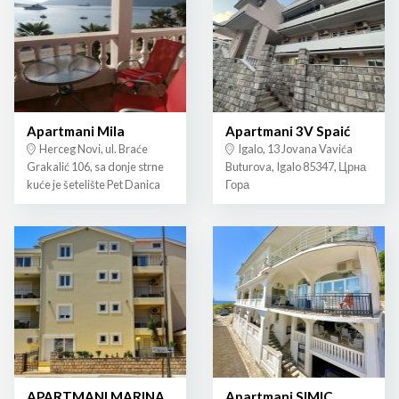
Apartmani Mila
Apartmani 3V Spaić
Herceg Novi, ul. Braće
Igalo, 13 Jovana Vavića
Grakalić 106, sa donje strne
Buturova, Igalo 85347, Црна
kuće je šetelište Pet Danica
Гора
APARTMANI MARINA
Apartmani SIMIC