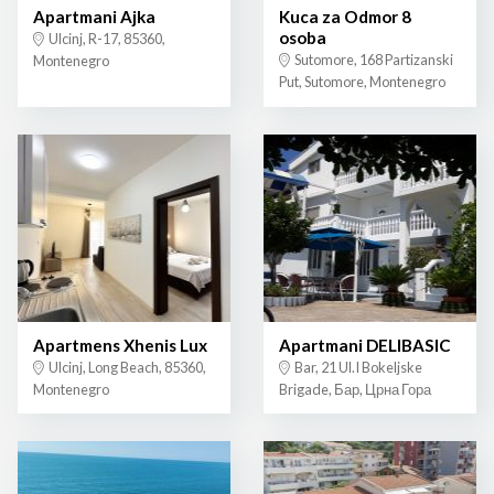
Apartmani Ajka
Kuca za Odmor 8
osoba
Ulcinj, R-17, 85360,
Sutomore, 168 Partizanski
Montenegro
Put, Sutomore, Montenegro
Apartmens Xhenis Lux
Apartmani DELIBASIC
Ulcinj, Long Beach, 85360,
Bar, 21 Ul.I Bokeljske
Montenegro
Brigade, Бар, Црна Гора