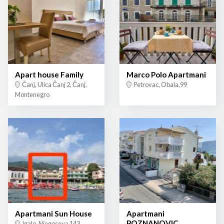
Apart house Family
Marco Polo Apartmani
Čanj, Ulica Čanj 2, Čanj,
Petrovac, Obala,99
Montenegro
Apartmani Sun House
Apartmani
POZNANOVIC
Igalo, Njegoseva 143