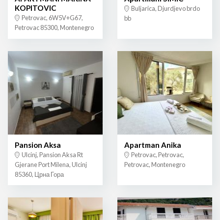
KOPITOVIC
Buljarica, Djurdjevo brdo
Petrovac, 6W5V+G67,
bb
Petrovac 85300, Montenegro
Pansion Aksa
Apartman Anika
Ulcinj, Pansion Aksa Rt
Petrovac, Petrovac,
Gjerane Port Milena, Ulcinj
Petrovac, Montenegro
85360, Црна Гора