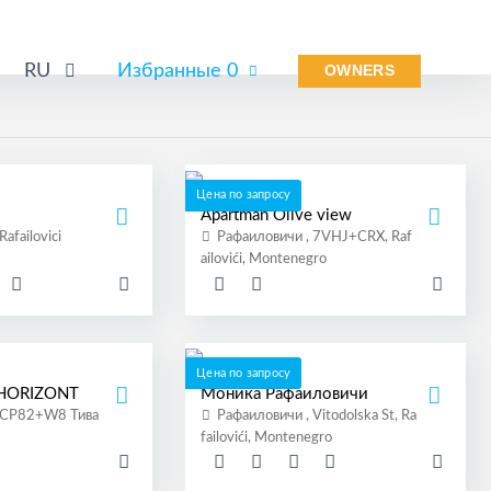
RU
Избранные
0
OWNERS
Цена по запросу
Apartman Olive view
afailovici
Рафаиловичи , 7VHJ+CRX, Raf
ailovići, Montenegro
Цена по запросу
 HORIZONT
Моника Рафаиловичи
 CP82+W8 Тива
Рафаиловичи , Vitodolska St, Ra
failovići, Montenegro