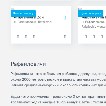
Цена по запросу
Цена по запросу
Апартаменты Zoki
Апартаменты K
Рафаиловичи , Rafailovici
Рафаиловичи , 1
Rafailovići, Mont
Рафаиловичи
Рафаиловичи - это небольшая рыбацкая деревушка, пер
около 2000 метров с песком и кристально чистым морем.
Климат средиземноморский, около 226 солнечных дней 
Будва - это прогулочная тропа около 3 км, которая тяне
троллейбус ходит каждые 10-15 минут. Свети-Стефан на