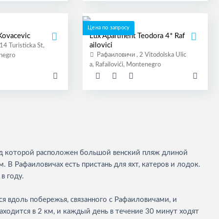
Цена по запросу
ovacevic
Lux Apartment Teodora 4* Raf
ailovici
4 Turisticka St,
Рафаиловичи , 2 Vitodolska Ulic
enegro
a, Rafailovići, Montenegro
ед которой расположен большой венский пляж длиной
 В Рафаиловичах есть пристань для яхт, катеров и лодок.
в году.
тся вдоль побережья, связанного с Рафаиловичами, и
ходится в 2 км, и каждый день в течение 30 минут ходят