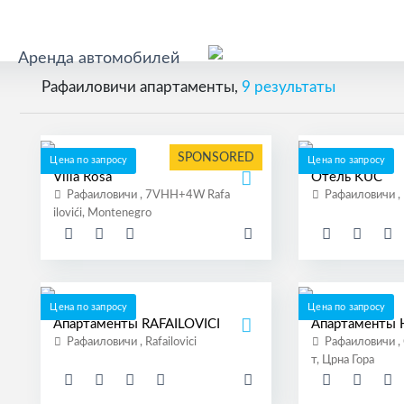
Аренда автомобилей
Рафаиловичи апартаменты,
9 результаты
SPONSORED
Цена по запросу
Цена по запросу
Villa Rosa
Отель KUC
Рафаиловичи , 7VHH+4W Rafa
Рафаиловичи , R
ilovići, Montenegro
Цена по запросу
Цена по запросу
Апартаменты RAFAILOVICI
Апартаменты
Рафаиловичи , Rafailovici
Рафаиловичи ,
т, Црна Гора