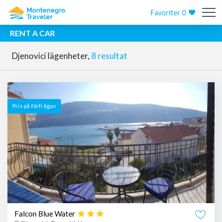
Favoriter
0
RENT A CAR
Djenovici lägenheter,
8 resultat
Pris på förfrågan
Falcon Blue Water