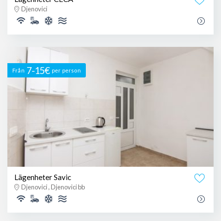
Djenovici
7-15€
Från
per person
Lägenheter Savic
Djenovici , Djenovici bb