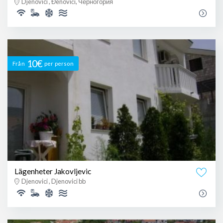
Djenovici , Đenovići, Черногория
10€
Från
per person
Lägenheter Jakovljevic
Djenovici , Djenovici bb