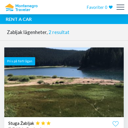
Favoriter
0
RENT A CAR
Zabljak lägenheter,
2 resultat
Pris på förfrågan
Stuga Žabljak