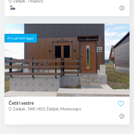
Zabljak , Tmajevci
Pris på förfrågan
Četiri sestre
Zabljak , 544C+825, Žabljak, Montenegro