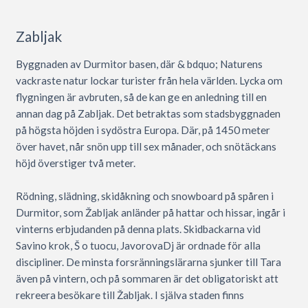
Zabljak
Byggnaden av Durmitor basen, där & bdquo; Naturens
vackraste natur lockar turister från hela världen. Lycka om
flygningen är avbruten, så de kan ge en anledning till en
annan dag på Zabljak. Det betraktas som stadsbyggnaden
på högsta höjden i sydöstra Europa. Där, på 1450 meter
över havet, når snön upp till sex månader, och snötäckans
höjd överstiger två meter.
Rödning, slädning, skidåkning och snowboard på spåren i
Durmitor, som Žabljak anländer på hattar och hissar, ingår i
vinterns erbjudanden på denna plats. Skidbackarna vid
Savino krok, Š o tuocu, JavorovaDj är ordnade för alla
discipliner. De minsta forsränningslärarna sjunker till Tara
även på vintern, och på sommaren är det obligatoriskt att
rekreera besökare till Žabljak. I själva staden finns