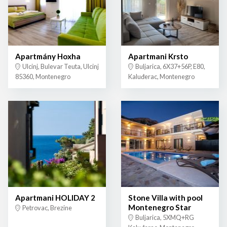
Apartmány Hoxha
Apartmani Krsto
Ulcinj, Bulevar Teuta, Ulcinj
Buljarica, 6X37+56P, E80,
85360, Montenegro
Kaluđerac, Montenegro
Apartmani HOLIDAY 2
Stone Villa with pool
Montenegro Star
Petrovac, Brezine
Buljarica, 5XMQ+RG