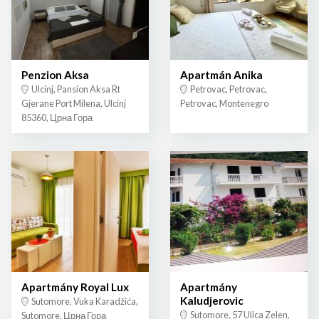
Penzion Aksa
Apartmán Anika
Ulcinj, Pansion Aksa Rt
Petrovac, Petrovac,
Gjerane Port Milena, Ulcinj
Petrovac, Montenegro
85360, Црна Гора
Apartmány Royal Lux
Apartmány
Kaludjerovic
Sutomore, Vuka Karadžića,
Sutomore, 57 Ulica Zelen,
Sutomore, Црна Гора