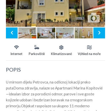
Internet
Parkoviště
Klimatizované
Výhled na moře
POPIS
U mirnom dijelu Petrovca, na odlicnoj lokaciji preko
putaDoma zdravlja, nalaze se Apartmani Marina Kopitovié
—idealan izbor za porodicni odmor, parove i sve goste
kojizele udoban i bezbrizan boravak na crnogorskom
primorju.Objekat raspolaze sa ukupno 11 moderno