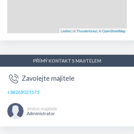
udaljena je oko 15 minuta lagane setnjeAko traëite miran
smjestaj, odlicnu lokaciju, cistocu idomacinsku atmosferu,
Apartmani Marina Kopitovic supravi izbor za vase
ljetovanje.
Leaflet
| ©
Thunderforest
, ©
OpenStreetMap
PŘÍMÝ KONTAKT S MAJITELEM
Zavolejte majitele
+38269021571
Jméno majitele
Administrator