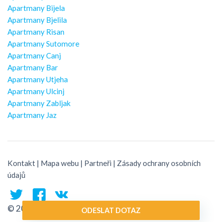
Apartmany Bijela
Apartmany Bjelila
Apartmany Risan
Apartmany Sutomore
Apartmany Canj
Apartmany Bar
Apartmany Utjeha
Apartmany Ulcinj
Apartmany Zabljak
Apartmany Jaz
Kontakt
|
Mapa webu
|
Partneři
|
Zásady ochrany osobních
údajů
© 2026 Montenegro Traveler
ODESLAT DOTAZ