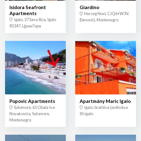
Isidora Seafront
Giardino
Apartments
Herceg Novi, CJQ6+W3V,
Igalo, 27 Sava Ilića, Igalo
Đenovići, Montenegro
85347, Црна Гора
Popovic Apartments
Apartmány Maric Igalo
Sutomore, 65 Obala Iva
Igalo, bratstva i jedinstva
Novakovića, Sutomore,
85 igalo
Montenegro