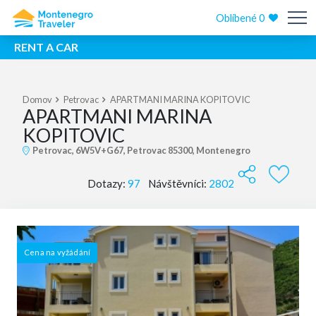
Oblíbené
0
RENT A CAR
Domov
Petrovac
APARTMANI MARINA KOPITOVIC
APARTMANI MARINA
KOPITOVIC
Petrovac, 6W5V+G67, Petrovac 85300, Montenegro
Dotazy:
97
Návštěvníci:
2802
Cena na vyžádání