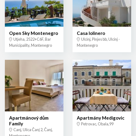
Open Sky Montenegro
Casa lolinero
Utjeha, 2522+C6F, Bar
Ulcinj, Pinjes bb, Ulcinj -
Municipality, Montenegro
Montenegro
Apartmánový dům
Apartmány Medigovic
Family
Petrovac, Obala,99
Canj, Ulica Čanj 2, Čanj,
Montenegro