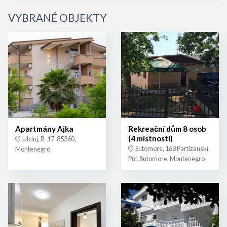
VYBRANÉ OBJEKTY
Apartmány Ajka
Rekreační dům 8 osob
(4 místnosti)
Ulcinj, R-17, 85360,
Sutomore, 168 Partizanski
Montenegro
Put, Sutomore, Montenegro