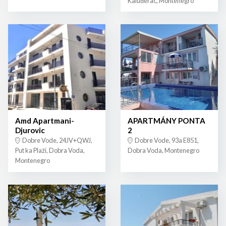
Kaluđerac, Montenegro
Amd Apartmani-
APARTMÁNY PONTA
Djurovic
2
Dobre Vode, 24JV+QWJ,
Dobre Vode, 93a E851,
Put ka Plaži, Dobra Voda,
Dobra Voda, Montenegro
Montenegro