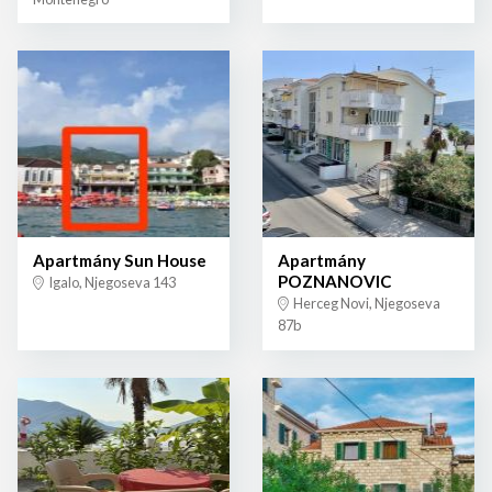
Apartmány Sun House
Apartmány
POZNANOVIC
Igalo, Njegoseva 143
Herceg Novi, Njegoseva
87b