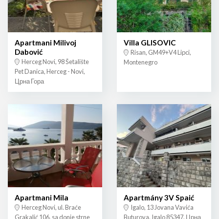
Apartmani Milivoj
Villa GLISOVIC
Dabović
Risan, GM49+V4 Lipci,
Herceg Novi, 98 Šetalište
Montenegro
Pet Danica, Herceg - Novi,
Црна Гора
Apartmani Mila
Apartmány 3V Spaić
Herceg Novi, ul. Braće
Igalo, 13 Jovana Vavića
Grakalić 106, sa donje strne
Buturova, Igalo 85347, Црна