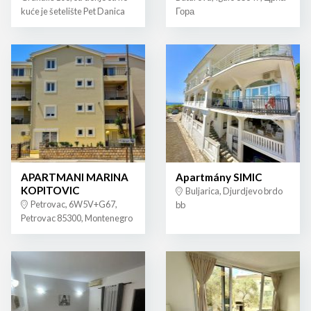
kuće je šetelište Pet Danica
Гора
APARTMANI MARINA
Apartmány SIMIC
KOPITOVIC
Buljarica, Djurdjevo brdo
Petrovac, 6W5V+G67,
bb
Petrovac 85300, Montenegro