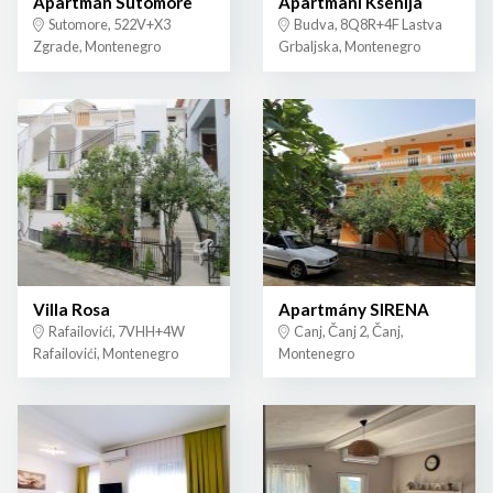
Apartmán Sutomore
Apartmani Ksenija
Sutomore, 522V+X3
Budva, 8Q8R+4F Lastva
Zgrade, Montenegro
Grbaljska, Montenegro
Villa Rosa
Apartmány SIRENA
Rafailovići, 7VHH+4W
Canj, Čanj 2, Čanj,
Rafailovići, Montenegro
Montenegro