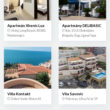
Apartmán Xhenis Lux
Apartmány DELIBASIC
Ulcinj, Long Beach, 85360,
Bar, 21 Ul.I Bokeljske
Montenegro
Brigade, Бар, Црна Гора
Villa Kontakt
Vila Savovic
Dobre Vode, Nisice 65
Petrovac, Ulica IV, br 19