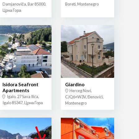
Damjanoviča, Bar 85000,
Boreti, Montenegro
Црна Гора
Isidora Seafront
Giardino
Apartments
Herceg Novi,
Igalo, 27 Sava Ilića,
CJQ6+W3V, Đenovići,
Igalo 85347, Црна Гора
Montenegro