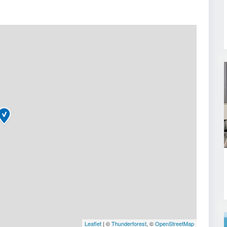
Leaflet
| ©
Thunderforest
, ©
OpenStreetMap