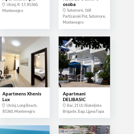
osoba
Ulcinj, R-17, 85360,
Sutomore, 168
Montenegro
Partizanski Put, Sutomore,
Montenegro
Apartmens Xhenis
Apartmani
Lux
DELIBASIC
Ulcinj, Long Beach,
Bar, 21 Ul.I Bokeljske
85360, Montenegro
Brigade, Бар, Црна Гора