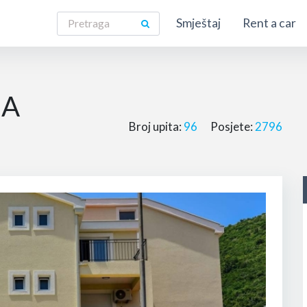
Smještaj
Rent a car
NA
Broj upita:
96
Posjete:
2796