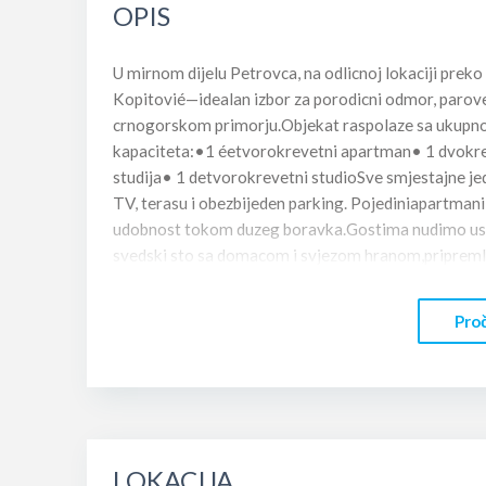
OPIS
U mirnom dijelu Petrovca, na odlicnoj lokaciji pre
Kopitovié—idealan izbor za porodicni odmor, parove 
crnogorskom primorju.Objekat raspolaze sa ukupno 
kapaciteta:•1 éetvorokrevetni apartman• 1 dvokre
studija• 1 detvorokrevetni studioSve smjestajne jed
TV, terasu i obezbijeden parking. Pojediniapartman
udobnost tokom duzeg boravka.Gostima nudimo uslu
svedski sto sa domacom i svjezom hranom,priprem
prelijepoj krovnoj terasi sa koje se pruza otvoren 
pocetakdana.U vedernjim satima terasa pruza poseb
Proč
ambijent i dobarkoktel.Gostima je na raspolaganju 
odrzavanje higijene.Lokacija:• Gradska plaza i Setal
prodavnice zdrave hrane nalazese na svega nekolik
lagane setnjeAko traëite miran smjestaj, odlicnu l
Kopitovic supravi izbor za vase ljetovanje.
LOKACIJA