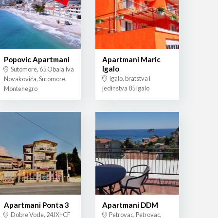
Popovic Apartmani
Apartmani Maric
Igalo
Sutomore, 65 Obala Iva
Igalo, bratstva i
Novakovića, Sutomore,
jedinstva 85 igalo
Montenegro
Apartmani Ponta 3
Apartmani DDM
Dobre Vode, 24JX+CF
Petrovac, Petrovac,