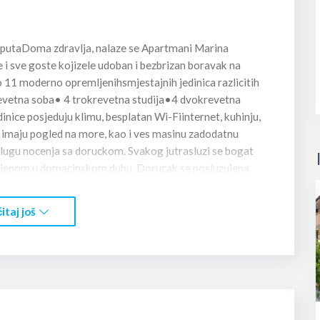
ko putaDoma zdravlja, nalaze se Apartmani Marina
i sve goste kojizele udoban i bezbrizan boravak na
11 moderno opremljenihsmjestajnih jedinica razlicitih
vetna soba• 4 trokrevetna studija•4 dvokrevetna
inice posjeduju klimu, besplatan Wi-Fiinternet, kuhinju,
i imaju pogled na more, kao i ves masinu zadodatnu
gu nocenja sa doruckom. Svakog jutrasluzi se bogat
ljenom u domacinskom duhu. Dorucak se posluzujena
pogledna more i pucinu- savrseno mjesto za miran
an ugodaj zaopustanje uz zvjezdano nebo, prijatan
itaj još
sobarica, uz svakodnevnomijenjanje peskira i redovno
iste udaljeni su oko 250 m• Apoteke, pijaca, marketi i
o minuta hoda• Plaëa Lucice udaljena je oko 15 minuta
okaciju, cistocu idomacinsku atmosferu, Apartmani Marina