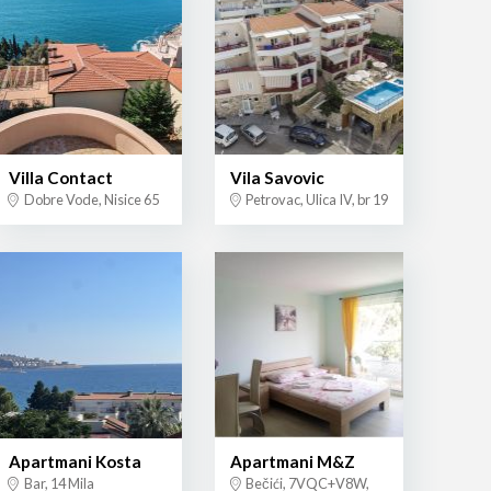
Villa Contact
Vila Savovic
Dobre Vode, Nisice 65
Petrovac, Ulica IV, br 19
Apartmani Kosta
Apartmani M&Z
Bar, 14 Mila
Bečići, 7VQC+V8W,