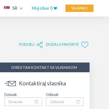
SR
Moj izbor
0
VLASNICI
PODIJELI
DODAJ U FAVORITE
DIREKTAN KONTAKT SA VLASNIKOM
Kontaktiraj vlasnika
Dolazak
Odlazak