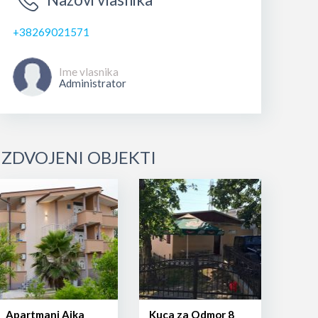
+38269021571
Ime vlasnika
Administrator
IZDVOJENI OBJEKTI
Apartmani Ajka
Kuca za Odmor 8