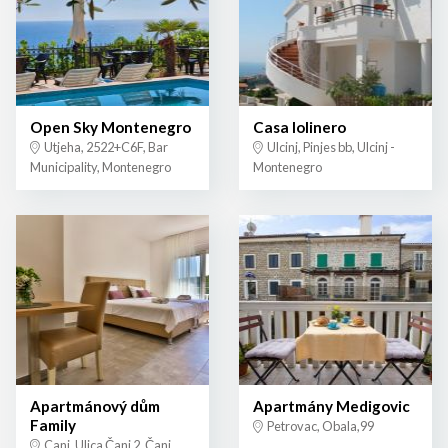
Open Sky Montenegro
Casa lolinero
Utjeha, 2522+C6F, Bar
Ulcinj, Pinjes bb, Ulcinj -
Municipality, Montenegro
Montenegro
Apartmánový dům
Apartmány Medigovic
Family
Petrovac, Obala,99
Canj, Ulica Čanj 2, Čanj,