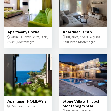
Apartmány Hoxha
Apartmani Krsto
Ulcinj, Bulevar Teuta, Ulcinj
Buljarica, 6X37+56P, E80,
85360, Montenegro
Kaluđerac, Montenegro
Apartmani HOLIDAY 2
Stone Villa with pool
Montenegro Star
Petrovac, Brezine
Buljarica, 5XMQ+RG