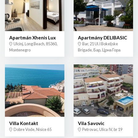
Apartmán Xhenis Lux
Apartmány DELIBASIC
Ulcinj, Long Beach, 85360,
Bar, 21 Ul.I Bokeljske
Montenegro
Brigade, Бар, Црна Гора
Villa Kontakt
Vila Savovic
Dobre Vode, Nisice 65
Petrovac, Ulica IV, br 19