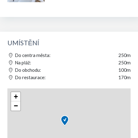
UMÍSTĚNÍ
Do centra města:
250m
Na pláž:
250m
Do obchodu:
100m
Do restaurace:
170m
+
−