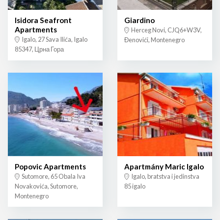
Isidora Seafront
Giardino
Apartments
Herceg Novi, CJQ6+W3V,
Igalo, 27 Sava Ilića, Igalo
Đenovići, Montenegro
85347, Црна Гора
Popovic Apartments
Apartmány Maric Igalo
Sutomore, 65 Obala Iva
Igalo, bratstva i jedinstva
Novakovića, Sutomore,
85 igalo
Montenegro