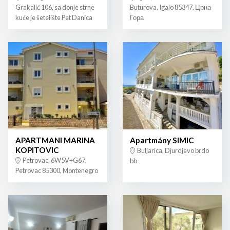
Grakalić 106, sa donje strne
Buturova, Igalo 85347, Црна
kuće je šetelište Pet Danica
Гора
APARTMANI MARINA
Apartmány SIMIC
KOPITOVIC
Buljarica, Djurdjevo brdo
Petrovac, 6W5V+G67,
bb
Petrovac 85300, Montenegro