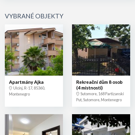
VYBRANÉ OBJEKTY
Apartmány Ajka
Rekreační dům 8 osob
(4 místnosti)
Ulcinj, R-17, 85360,
Sutomore, 168 Partizanski
Montenegro
Put, Sutomore, Montenegro