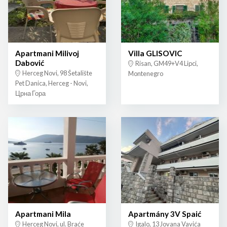
Apartmani Milivoj
Villa GLISOVIC
Dabović
Risan, GM49+V4 Lipci,
Herceg Novi, 98 Šetalište
Montenegro
Pet Danica, Herceg - Novi,
Црна Гора
Apartmani Mila
Apartmány 3V Spaić
Herceg Novi, ul. Braće
Igalo, 13 Jovana Vavića