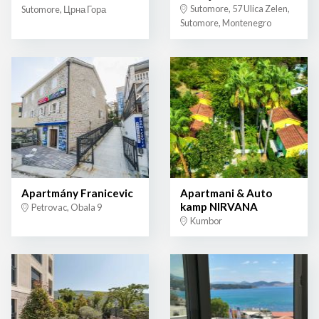
Sutomore, 57 Ulica Zelen,
Sutomore, Црна Гора
Sutomore, Montenegro
Apartmány Franicevic
Apartmani & Auto
kamp NIRVANA
Petrovac, Obala 9
Kumbor