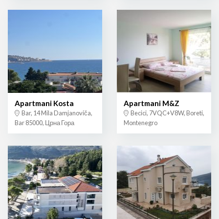
Apartmani Kosta
Apartmani M&Z
Bar, 14 Mila Damjanoviča,
Becici, 7VQC+V8W, Boreti,
Bar 85000, Црна Гора
Montenegro