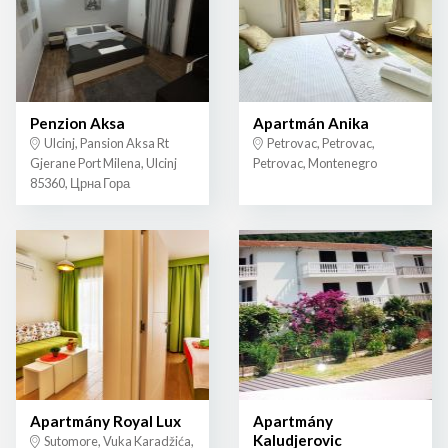
Penzion Aksa
Apartmán Anika
Ulcinj, Pansion Aksa Rt
Petrovac, Petrovac,
Gjerane Port Milena, Ulcinj
Petrovac, Montenegro
85360, Црна Гора
Apartmány Royal Lux
Apartmány
Kaludjerovic
Sutomore, Vuka Karadžića,