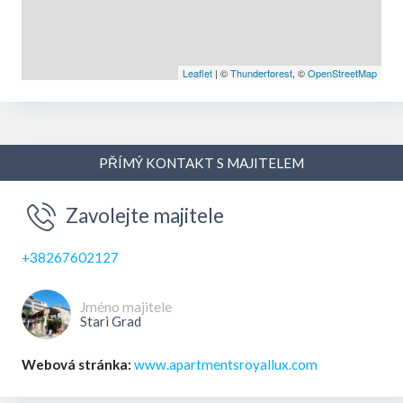
Leaflet
| ©
Thunderforest
, ©
OpenStreetMap
PŘÍMÝ KONTAKT S MAJITELEM
Zavolejte majitele
+38267602127
Jméno majitele
Stari Grad
Webová stránka:
www.apartmentsroyallux.com