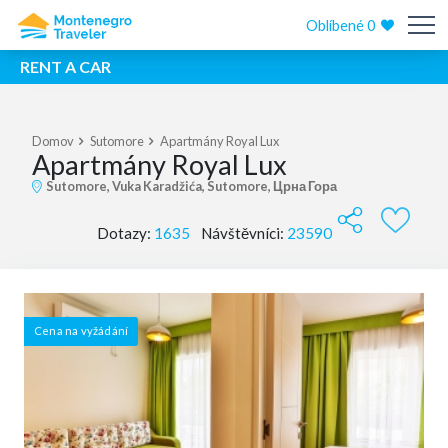
Oblíbené
0
RENT A CAR
Domov
Sutomore
Apartmány Royal Lux
Apartmány Royal Lux
Sutomore, Vuka Karadžića, Sutomore, Црна Гора
Dotazy:
1635
Návštěvníci:
23590
Cena na vyžádání