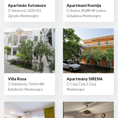
Apartmán Sutomore
Apartmani Ksenija
Sutomore, 522V+X3
Budva, 8Q8R+4F Lastva
Zgrade, Montenegro
Grbaljska, Montenegro
Villa Rosa
Apartmány SIRENA
Rafailovići, 7VHH+4W
Canj, Čanj 2, Čanj,
Rafailovići, Montenegro
Montenegro