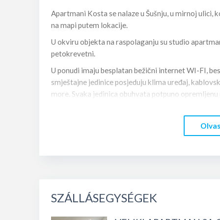
Apartmani Kosta se nalaze u Šušnju, u mirnoj ulici, k
na mapi putem lokacije.
U okviru objekta na raspolaganju su studio apart
petokrevetni.
U ponudi imaju besplatan bežični internet WI-FI, bes
smještajne jedinice posjeduju klima uređaj, kablovsk
more. Svaka jedinica obuhvata potpuno opremljenu mi
peškiri su obezbijedjeni. Pogodnosti u većem apartm
U blizini apartmana Kosta nalaze se supermarketi, pek
Olvas
Apartmani su udaljeni od centra grada 2 kilometra
mora.
ČEKAMO VAS!☀️Za više informacija možete se javit
mail:
vucinicmilica9@gmail.com
SZÁLLÁSEGYSÉGEK