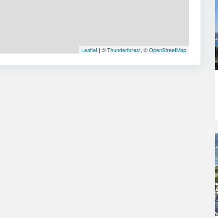
Leaflet
| ©
Thunderforest
, ©
OpenStreetMap