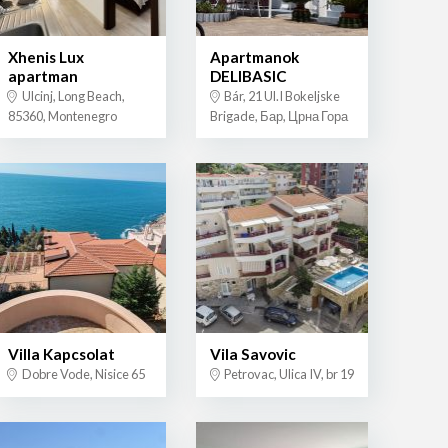
Xhenis Lux
Apartmanok
apartman
DELIBASIC
Ulcinj, Long Beach,
Bár, 21 Ul.I Bokeljske
85360, Montenegro
Brigade, Бар, Црна Гора
Villa Kapcsolat
Vila Savovic
Dobre Vode, Nisice 65
Petrovac, Ulica IV, br 19