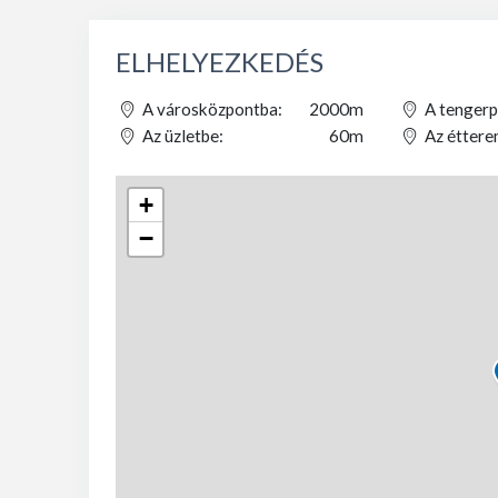
ELHELYEZKEDÉS
A városközpontba:
2000m
A tengerp
Az üzletbe:
60m
Az éttere
+
−