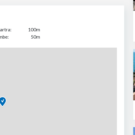
artra:
100m
mbe:
50m