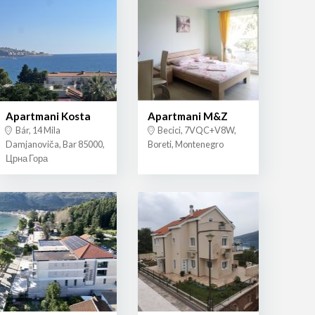
Apartmani Kosta
Apartmani M&Z
Bár, 14 Mila
Becici, 7VQC+V8W,
Damjanoviča, Bar 85000,
Boreti, Montenegro
Црна Гора