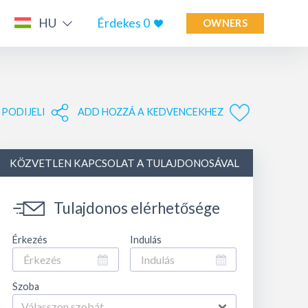
HU
Érdekes
0
OWNERS
PODIJELI
ADD HOZZÁ A KEDVENCEKHEZ
KÖZVETLEN KAPCSOLAT A TULAJDONOSÁVAL
Tulajdonos elérhetősége
Érkezés
Indulás
Szoba