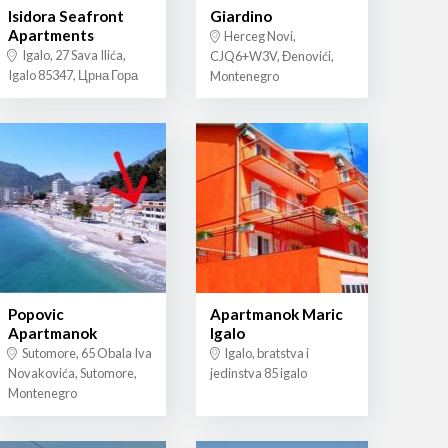
Isidora Seafront
Giardino
Apartments
Herceg Novi,
Igalo, 27 Sava Ilića,
CJQ6+W3V, Đenovići,
Igalo 85347, Црна Гора
Montenegro
Popovic
Apartmanok Maric
Apartmanok
Igalo
Sutomore, 65 Obala Iva
Igalo, bratstva i
Novakovića, Sutomore,
jedinstva 85 igalo
Montenegro