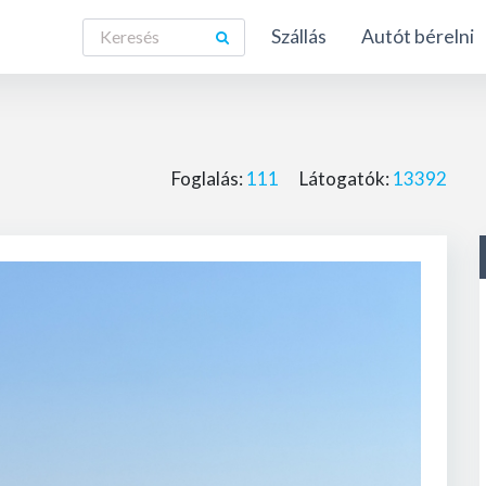
Szállás
Autót bérelni
Foglalás:
111
Látogatók:
13392