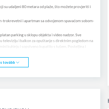
oji su udaljeni 80 metara od plaže, što možete provjeriti i
man-trokrevetni i apartman sa odvojenom spavaćom sobom-
platan parking u sklopu objekta i video nadzor. Sve
u televiziju i balkon za opuštanje s direktnim pogledom na
ni kuhinju i sopstveno kupatilo s tušem. Posteljina i
anu uključuje mašinu za pranje veša.
are i restorani u kojima se služe lokalni specijaliteti.
s tovább
, do koga se može doći laganom šetnjom uz samu obalu
i na br. +38269603850 (WhatsApp, Telegram, Viber) i na