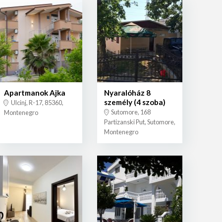
Apartmanok Ajka
Nyaralóház 8
személy (4 szoba)
Ulcinj, R-17, 85360,
Sutomore, 168
Montenegro
Partizanski Put, Sutomore,
Montenegro