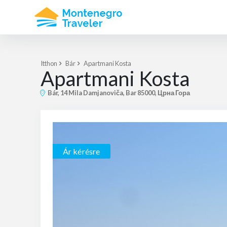
Itthon
Bár
Apartmani Kosta
Apartmani Kosta
Bár, 14 Mila Damjanoviča, Bar 85000, Црна Гора
Ár kérésre