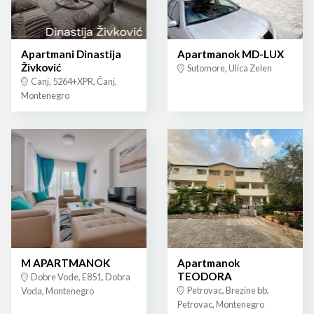
Apartmani Dinastija
Apartmanok MD-LUX
Živković
Sutomore, Ulica Zelen
Canj, 5264+XPR, Čanj,
Montenegro
M APARTMANOK
Apartmanok
TEODORA
Dobre Vode, E851, Dobra
Petrovac, Brezine bb,
Voda, Montenegro
Petrovac, Montenegro