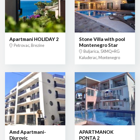
Apartmani HOLIDAY 2
Stone Villa with pool
Montenegro Star
Petrovac, Brezine
Buljarica, 5XMQ+RG
Kaluđerac, Montenegro
Amd Apartmani-
APARTMANOK
Djurovic
PONTA 2