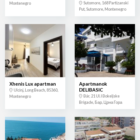
Sutomore, 168 Partizanski
Montenegro
Put, Sutomore, Montenegro
Xhenis Lux apartman
Apartmanok
DELIBASIC
Ulcinj, Long Beach, 85360,
Bár, 21 Ul.I Bokeljske
Montenegro
Brigade, Бар, Црна Гора