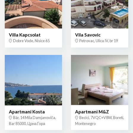
Villa Kapcsolat
Vila Savovic
Dobre Vode, Nisice 65
Petrovac, Ulica IV, br 19
Apartmani Kosta
Apartmani M&Z
Bár, 14 Mila Damjanoviča,
Becici, 7VQC+V8W, Boreti,
Bar 85000, Црна Гора
Montenegro