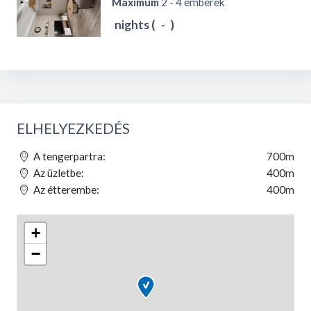
Maximum
2 - 4 emberek
nights (
-
)
ELHELYEZKEDÉS
A tengerpartra:
700m
Az üzletbe:
400m
Az étterembe:
400m
+
−