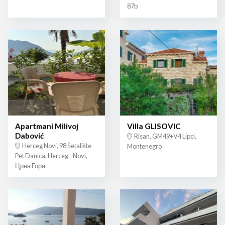
87b
Apartmani Milivoj
Villa GLISOVIC
Dabović
Risan, GM49+V4 Lipci,
Herceg Novi, 98 Šetalište
Montenegro
Pet Danica, Herceg - Novi,
Црна Гора