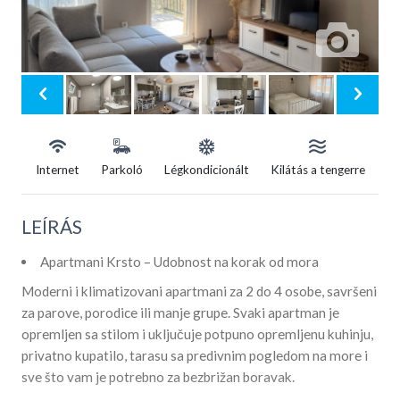
Internet
Parkoló
Légkondicionált
Kilátás a tengerre
LEÍRÁS
Apartmani Krsto – Udobnost na korak od mora
Moderni i klimatizovani apartmani za 2 do 4 osobe, savršeni
za parove, porodice ili manje grupe. Svaki apartman je
opremljen sa stilom i uključuje potpuno opremljenu kuhinju,
privatno kupatilo, tarasu sa predivnim pogledom na more i
sve što vam je potrebno za bezbrižan boravak.