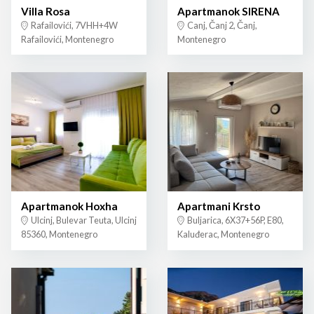
Villa Rosa
Apartmanok SIRENA
Rafailovići, 7VHH+4W
Canj, Čanj 2, Čanj,
Rafailovići, Montenegro
Montenegro
Apartmanok Hoxha
Apartmani Krsto
Ulcinj, Bulevar Teuta, Ulcinj
Buljarica, 6X37+56P, E80,
85360, Montenegro
Kaluđerac, Montenegro