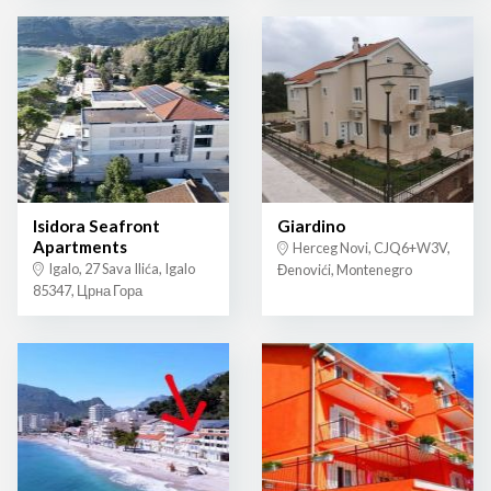
Isidora Seafront
Giardino
Apartments
Herceg Novi, CJQ6+W3V,
Igalo, 27 Sava Ilića, Igalo
Đenovići, Montenegro
85347, Црна Гора