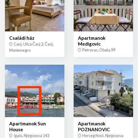
Családi ház
Apartmanok
Medigovic
Canj, Ulica Čanj 2, Čanj,
Petrovac, Obala,99
Montenegro
Apartmanok Sun
Apartmanok
House
POZNANOVIC
Igalo, Njegoseva 143
Herceg Novi, Njegoseva