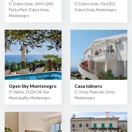
Dobre Vode, 24JV+QWJ,
Dobre Vode, 93a E851,
Put ka Plaži, Dobra Voda,
Dobra Voda, Montenegro
Montenegro
Open Sky Montenegro
Casa lolinero
Utjeha, 2522+C6F, Bar
Ulcinj, Pinjes bb, Ulcinj -
Municipality, Montenegro
Montenegro