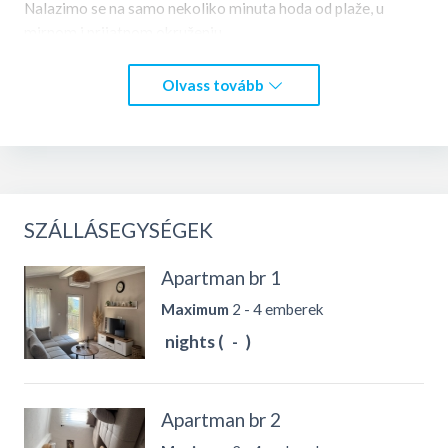
Nalazimo se na samo nekoliko minuta hoda od plaže, u
mirnom i prijatnom okruženju.
Gostima su na raspolaganju besplatan WiFi i privatni
Olvass tovább
parking.
Dobrodošli u Apartmane Krsto – vaše mjesto za odmor!
Kontakt telefon: +38268704479
SZÁLLÁSEGYSÉGEK
Apartman br 1
Maximum
2 - 4 emberek
nights (
-
)
Apartman br 2