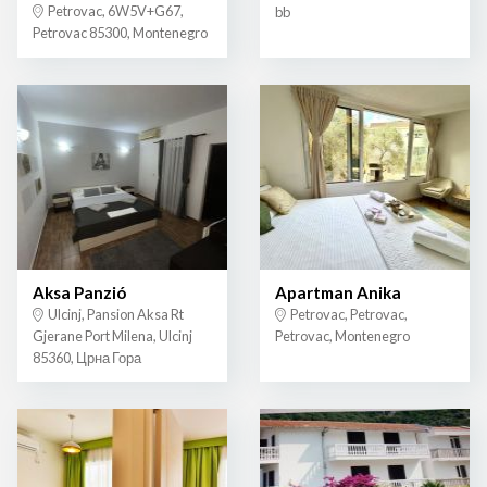
Petrovac, 6W5V+G67,
bb
Petrovac 85300, Montenegro
Aksa Panzió
Apartman Anika
Ulcinj, Pansion Aksa Rt
Petrovac, Petrovac,
Gjerane Port Milena, Ulcinj
Petrovac, Montenegro
85360, Црна Гора