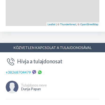
Leaflet
| ©
Thunderforest
, ©
OpenStreetMap
KÖZVETLEN KAPCSOLAT A TULAJDONOSÁVAL
Hívja a tulajdonosat
+38268704479
Tulajdonos neve
Dunja Papan