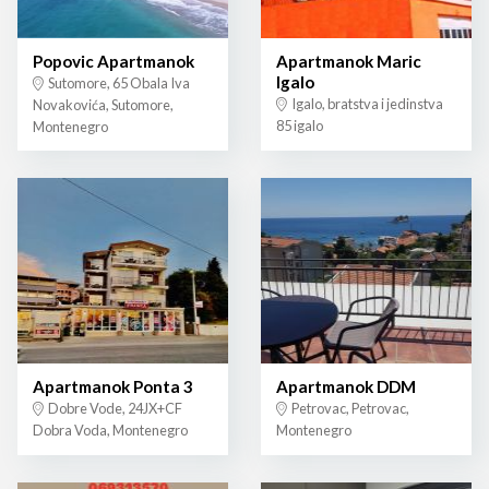
Popovic Apartmanok
Apartmanok Maric
Igalo
Sutomore, 65 Obala Iva
Igalo, bratstva i jedinstva
Novakovića, Sutomore,
85 igalo
Montenegro
Apartmanok Ponta 3
Apartmanok DDM
Dobre Vode, 24JX+CF
Petrovac, Petrovac,
Dobra Voda, Montenegro
Montenegro