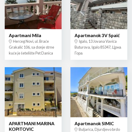
Apartmani Mila
Apartmanok 3V Spaić
Herceg Novi, ul. Braće
Igalo, 13 Jovana Vavića
Grakalić 106, sa donje strne
Buturova, Igalo 85347, Црна
kuće je šetelište Pet Danica
Гора
APARTMANI MARINA
Apartmanok SIMIC
KOPITOVIC
Buljarica, Djurdjevo brdo