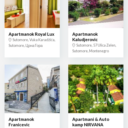
Apartmanok Royal Lux
Apartmanok
Kaludjerovic
Sutomore, Vuka Karadžića,
Sutomore, 57 Ulica Zelen,
Sutomore, Црна Гора
Sutomore, Montenegro
Apartmanok
Apartmani & Auto
Franicevic
kamp NIRVANA