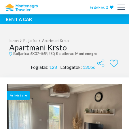
Érdekes
0
RENT A CAR
Itthon
Buljarica
Apartmani Krsto
Apartmani Krsto
Buljarica, 6X37+56P, E80, Kaluđerac, Montenegro
Foglalás:
128
Látogatók:
13056
Ár kérésre