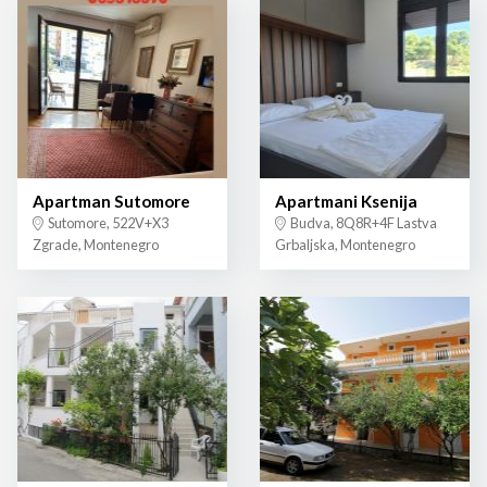
Apartman Sutomore
Apartmani Ksenija
Sutomore, 522V+X3
Budva, 8Q8R+4F Lastva
Zgrade, Montenegro
Grbaljska, Montenegro