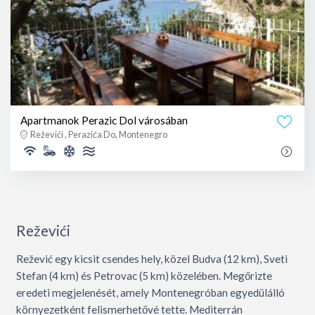
Apartmanok Perazic Dol városában
Reževići , Perazića Do, Montenegro
Reževići
Režević egy kicsit csendes hely, közel Budva (12 km), Sveti
Stefan (4 km) és Petrovac (5 km) közelében. Megőrizte
eredeti megjelenését, amely Montenegróban egyedülálló
környezetként felismerhetővé tette. Mediterrán