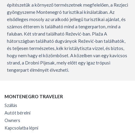
építészetük a környező természetnek megfelelően, a Rezjeci
gyöngyszeme Montenegró turisztikai kínálatában. Az
elsődleges mosoly az uralkodó jellegű turisztikai ajánlat, és
számos étterem is található mind a tengerparton, mind a
faluban. Két strand található Režević-ban. Plaža A
hátországban található dugványok Režević-ban találhatók,
és teljesen természetes, kék kristálytiszta vízzel, és biztos,
hogy nem hagy el közömböset. A közelben van egy kavicsos
strand, a Drobni Pijesak, mely előtt egy igaz trópusi
tengerpart élményét élvezheti.
MONTENEGRO TRAVELER
Szállás
Autót bérelni
Owners
Kapcsolatba lépni