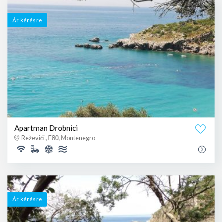
Ár kérésre
Apartman Drobnici
Reževići , E80, Montenegro
Ár kérésre