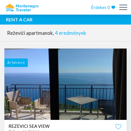
Érdekes
0
RENT A CAR
Reževići apartmanok,
4 eredmények
Ár kérésre
REZEVICI SEA VIEW