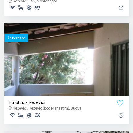
Reževići , E65, Montenegro
Ár kérésre
Etnoház - Rezevici
Reževići , Rezevici(kod Manastira), Budva