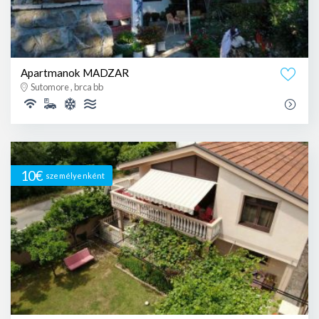
Apartmanok MADZAR
Sutomore , brca bb
10€
személyenként