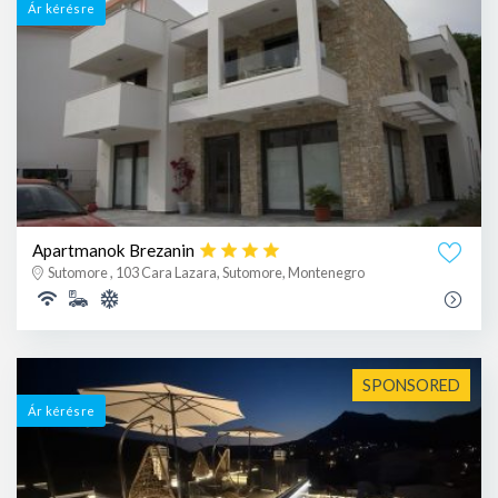
Ár kérésre
Apartmanok Brezanin
Sutomore , 103 Cara Lazara, Sutomore, Montenegro
SPONSORED
Ár kérésre