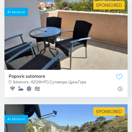
SPONSORED
Ár kérésre
Popovic sutomore
Sutomore , 42QW+PG Сутоморе, Црна Гора
SPONSORED
Ár kérésre