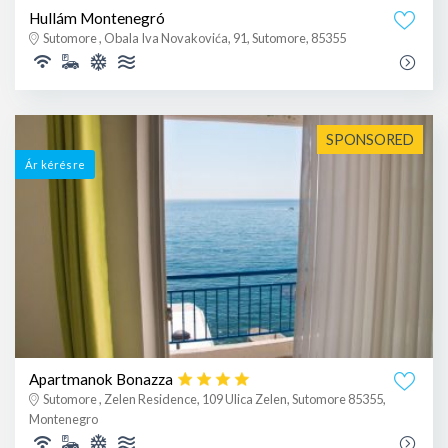
Hullám Montenegró
Sutomore , Obala Iva Novakovića, 91, Sutomore, 85355
SPONSORED
Ár kérésre
Apartmanok Bonazza
Sutomore , Zelen Residence, 109 Ulica Zelen, Sutomore 85355,
Montenegro