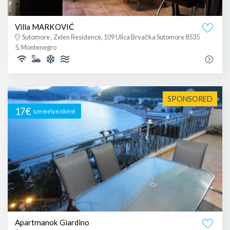
Villa MARKOVIĆ
Sutomore , Zelen Residence, 109 Ulica Brvačka Sutomore 8535
5, Montenegro
SPONSORED
17€
személyenként
Apartmanok Giardino