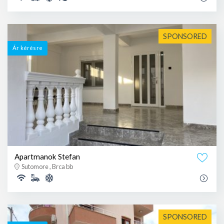
SPONSORED
Ár kérésre
Apartmanok Stefan
Sutomore , Brca bb
SPONSORED