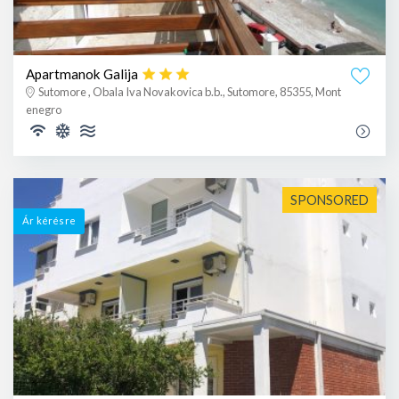
Apartmanok Galija
Sutomore , Obala Iva Novakovica b.b., Sutomore, 85355, Mont
enegro
SPONSORED
Ár kérésre