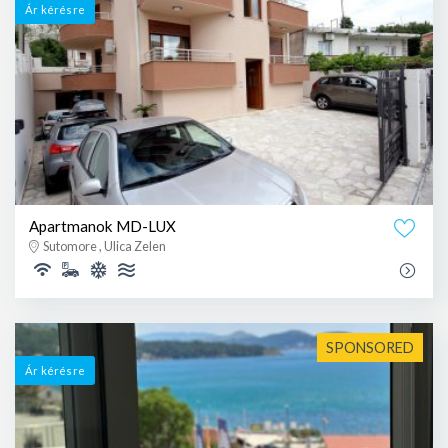
Ár kérésre
Apartmanok MD-LUX
Sutomore , Ulica Zelen
SPONSORED
Ár kérésre