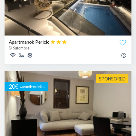
Apartmanok Pericic
Sutomore
SPONSORED
20€
személyenként