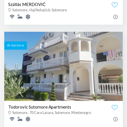
Szállás MERDOVIĆ
Sutomore , Haj Nehaj b.b. Sutomore
Ár kérésre
Todorovic Sutomore Apartments
Sutomore , 70 Cara Lazara, Sutomore, Montenegro