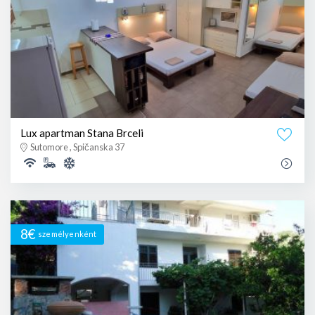
Lux apartman Stana Brceli
Sutomore , Spičanska 37
8€
személyenként