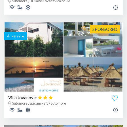
Sutomore , Ul. Save Kovacevica br. 23
SPONSORED
Ár kérésre
Villa Jovanovic
Sutomore , Spičanska 37 Sutomore