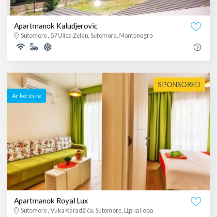
Apartmanok Kaludjerovic
Sutomore , 57 Ulica Zelen, Sutomore, Montenegro
SPONSORED
Ár kérésre
Apartmanok Royal Lux
Sutomore , Vuka Karadžića, Sutomore, Црна Гора