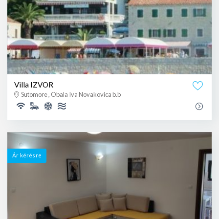
Villa IZVOR
Sutomore , Obala Iva Novakovica b.b
Ár kérésre