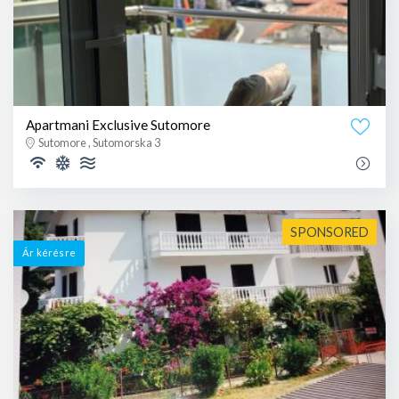
Apartmani Exclusive Sutomore
Sutomore , Sutomorska 3
SPONSORED
Ár kérésre