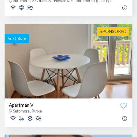
Sutomore , 22 Obala Iva Novakovića, Sutomore, Црна Гора
SPONSORED
Ár kérésre
Apartman V
Sutomore , Rutke