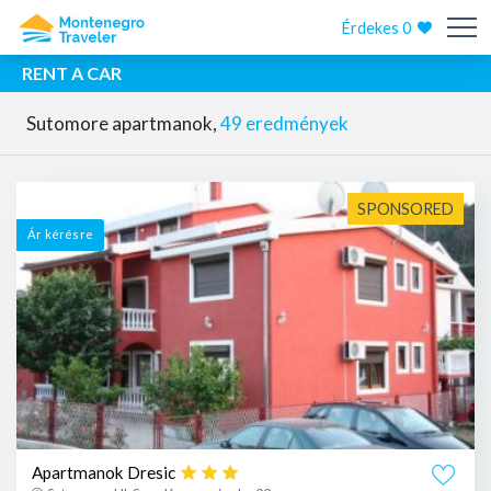
Érdekes
0
RENT A CAR
Sutomore apartmanok,
49 eredmények
SPONSORED
Ár kérésre
Apartmanok Dresic