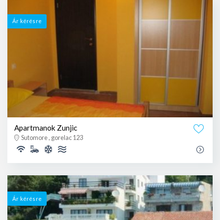
Ár kérésre
Apartmanok Zunjic
Sutomore , gorelac 123
Ár kérésre