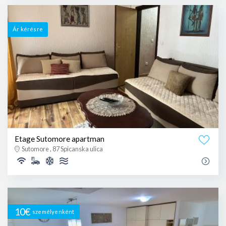
Ár kérésre
Etage Sutomore apartman
Sutomore , 87 Spicanska ulica
10€
személyenként