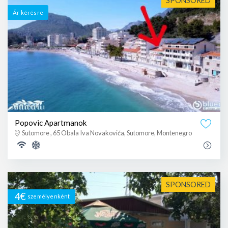
SPONSORED
Ár kérésre
Popovic Apartmanok
Sutomore , 65 Obala Iva Novakovića, Sutomore, Montenegro
SPONSORED
4€
személyenként