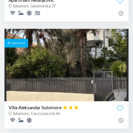
Apartmani Nedeljković
Sutomore , Sutomorska 37
Ár kérésre
Villa Aleksandar Sutomore
Sutomore , Cara Lazara br.66