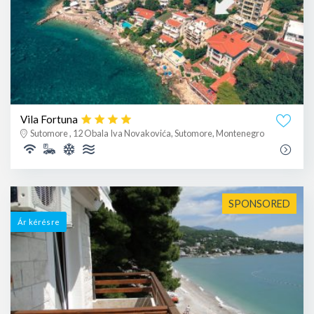
Vila Fortuna
Sutomore , 12 Obala Iva Novakovića, Sutomore, Montenegro
SPONSORED
Ár kérésre