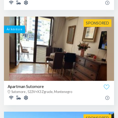
SPONSORED
Ár kérésre
Apartman Sutomore
Sutomore , 522V+X3 Zgrade, Montenegro