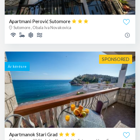
Apartmani Perović Sutomore
Sutomore , Obala Iva Novakovica
SPONSORED
Ár kérésre
Apartmanok Stari Grad