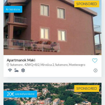
SPONSORED
Ár kérésre
Apartmanok Maki
Sutomore , 42WQ+8J2, Mirošica 2, Sutomore, Montenegro
SPONSORED
20€
személyenként