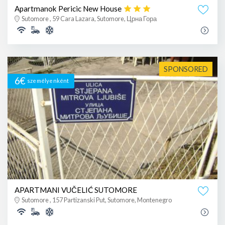
Apartmanok Pericic New House
Sutomore , 59 Cara Lazara, Sutomore, Црна Гора
SPONSORED
6€
személyenként
APARTMANI VUČELIĆ SUTOMORE
Sutomore , 157 Partizanski Put, Sutomore, Montenegro