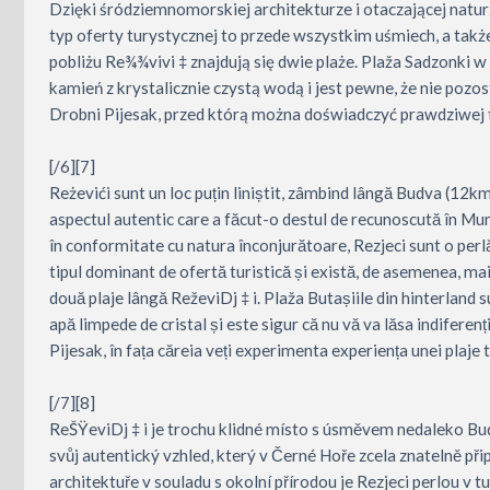
Dzięki śródziemnomorskiej architekturze i otaczającej natur
typ oferty turystycznej to przede wszystkim uśmiech, a także
pobliżu Re¾¾vivi ‡ znajdują się dwie plaże. Plaža Sadzonki w g
kamień z krystalicznie czystą wodą i jest pewne, że nie poz
Drobni Pijesak, przed którą można doświadczyć prawdziwej t
[/6][7]
Reżevići sunt un loc puțin liniștit, zâmbind lângă Budva (12k
aspectul autentic care a făcut-o destul de recunoscută în M
în conformitate cu natura înconjurătoare, Rezjeci sunt o perl
tipul dominant de ofertă turistică și există, de asemenea, mai m
două plaje lângă ReževiDj ‡ i. Plaža Butașiile din hinterland 
apă limpede de cristal și este sigur că nu vă va lăsa indiferen
Pijesak, în fața căreia veți experimenta experiența unei plaje
[/7][8]
ReŠŸeviDj ‡ i je trochu klidné místo s úsměvem nedaleko Bud
svůj autentický vzhled, který v Černé Hoře zcela znatelně p
architektuře v souladu s okolní přírodou je Rezjeci perlou v