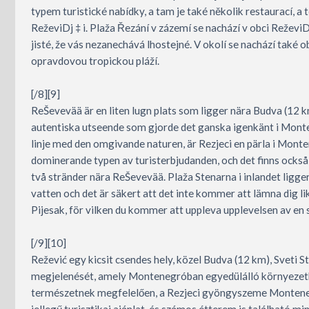
typem turistické nabídky, a tam je také několik restaurací, a 
ReževiDj ‡ i. Plaža Řezání v zázemí se nachází v obci ReževiD
jisté, že vás nezanechává lhostejné. V okolí se nachází také o
opravdovou tropickou pláží.
[/8][9]
ReŠevevää är en liten lugn plats som ligger nära Budva (12 km
autentiska utseende som gjorde det ganska igenkänt i Mont
linje med den omgivande naturen, är Rezjeci en pärla i Mont
dominerande typen av turisterbjudanden, och det finns också f
två stränder nära ReŠevevää. Plaža Stenarna i inlandet ligger
vatten och det är säkert att det inte kommer att lämna dig li
Pijesak, för vilken du kommer att uppleva upplevelsen av en 
[/9][10]
Režević egy kicsit csendes hely, közel Budva (12 km), Sveti 
megjelenését, amely Montenegróban egyedülálló környezetk
természetnek megfelelően, a Rezjeci gyöngyszeme Montenegr
jellegű turisztikai ajánlat, és számos étterem is található m