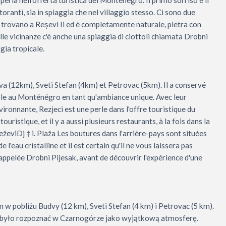
toranti, sia in spiaggia che nel villaggio stesso. Ci sono due
si trovano a Reşevi Ii ed è completamente naturale, pietra con
elle vicinanze c'è anche una spiaggia di ciottoli chiamata Drobni
ggia tropicale.
udva (12km), Sveti Stefan (4km) et Petrovac (5km). Il a conservé
able au Monténégro en tant qu'ambiance unique. Avec leur
ronnante, Rezjeci est une perle dans l'offre touristique du
ristique, et il y a aussi plusieurs restaurants, à la fois dans la
ReževiDj ‡ i. Plaža Les boutures dans l'arrière-pays sont situées
l'eau cristalline et il est certain qu'il ne vous laissera pas
s appelée Drobni Pijesak, avant de découvrir l'expérience d'une
 pobliżu Budvy (12 km), Sveti Stefan (4 km) i Petrovac (5 km).
 było rozpoznać w Czarnogórze jako wyjątkową atmosferę.