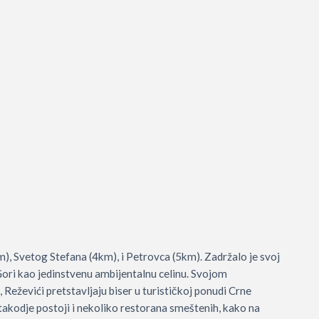
, Svetog Stefana (4km), i Petrovca (5km). Zadržalo je svoj
 Gori kao jedinstvenu ambijentalnu celinu. Svojom
ževići pretstavljaju biser u turističkoj ponudi Crne
takodje postoji i nekoliko restorana smeštenih, kako na