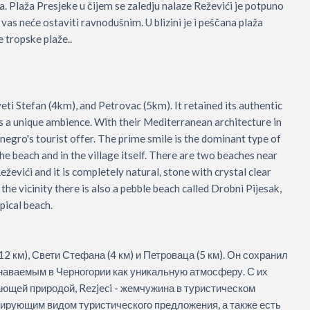
a. Plaža Presjeke u čijem se zaledju nalaze Reževići je potpuno
vas neće ostaviti ravnodušnim. U blizini je i peščana plaža
 tropske plaže..
veti Stefan (4km), and Petrovac (5km). It retained its authentic
 a unique ambience. With their Mediterranean architecture in
enegro's tourist offer. The prime smile is the dominant type of
the beach and in the village itself. There are two beaches near
eževići and it is completely natural, stone with crystal clear
n the vicinity there is also a pebble beach called Drobni Pijesak,
pical beach.
2 км), Свети Стефана (4 км) и Петроваца (5 км). Он сохранил
знаваемым в Черногории как уникальную атмосферу. С их
ющей природой, Rezjeci - жемчужина в туристическом
ирующим видом туристического предложения, а также есть