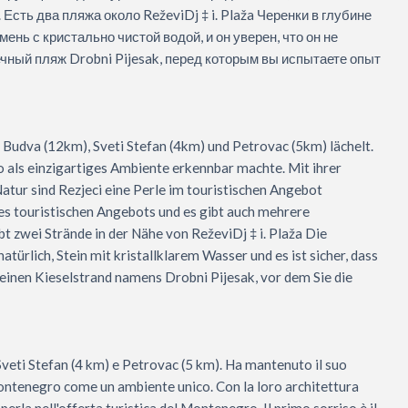
 Есть два пляжа около ReževiDj ‡ i. Plaža Черенки в глубине
мень с кристально чистой водой, и он уверен, что он не
ечный пляж Drobni Pijesak, перед которым вы испытаете опыт
on Budva (12km), Sveti Stefan (4km) und Petrovac (5km) lächelt.
o als einzigartiges Ambiente erkennbar machte. Mit ihrer
tur sind Rezjeci eine Perle im touristischen Angebot
es touristischen Angebots und es gibt auch mehrere
bt zwei Strände in der Nähe von ReževiDj ‡ i. Plaža Die
 natürlich, Stein mit kristallklarem Wasser und es ist sicher, dass
ch einen Kieselstrand namens Drobni Pijesak, vor dem Sie die
Sveti Stefan (4 km) e Petrovac (5 km). Ha mantenuto il suo
Montenegro come un ambiente unico. Con la loro architettura
perla nell'offerta turistica del Montenegro. Il primo sorriso è il