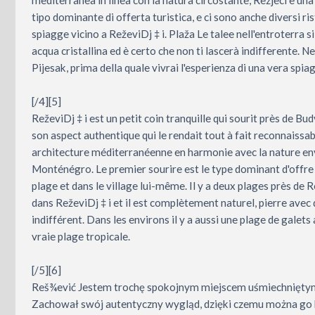
tipo dominante di offerta turistica, e ci sono anche diversi ris
spiagge vicino a ReževiDj ‡ i. Plaža Le talee nell'entroterra 
acqua cristallina ed è certo che non ti lascerà indifferente. N
Pijesak, prima della quale vivrai l'esperienza di una vera spia
[/4][5]
ReževiDj ‡ i est un petit coin tranquille qui sourit près de B
son aspect authentique qui le rendait tout à fait reconnaiss
architecture méditerranéenne en harmonie avec la nature envi
Monténégro. Le premier sourire est le type dominant d'offre tou
plage et dans le village lui-même. Il y a deux plages près de 
dans ReževiDj ‡ i et il est complètement naturel, pierre avec de 
indifférent. Dans les environs il y a aussi une plage de galet
vraie plage tropicale.
[/5][6]
Reš¾ević Jestem trochę spokojnym miejscem uśmiechniętym w
Zachował swój autentyczny wygląd, dzięki czemu można go