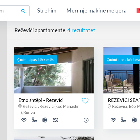
Strehim
Merr nje makine me qera
Reževići apartamente,
4 rezultatet
Çmimi sipas kërkesës
Çmimi sipas kërkes
Etno shtëpi - Rezevici
REZEVICI SEA
Reževići , Rezevici(kod Manastir
Reževići , E65,
a), Budva