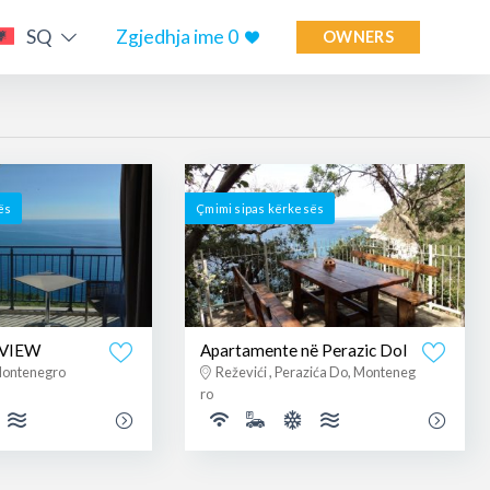
SQ
Zgjedhja ime
0
OWNERS
ës
Çmimi sipas kërkesës
 VIEW
Apartamente në Perazic Dol
 Montenegro
Reževići , Perazića Do, Monteneg
ro