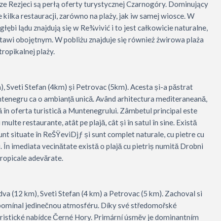
ze Rezjeci są perłą oferty turystycznej Czarnogóry. Dominujący
 kilka restauracji, zarówno na plaży, jak iw samej wiosce. W
łębi lądu znajdują się w Re¾vivić i to jest całkowicie naturalne,
ostawi obojętnym. W pobliżu znajduje się również żwirowa plaża
ropikalnej plaży.
m), Sveti Stefan (4km) și Petrovac (5km). Acesta și-a păstrat
untenegru ca o ambianță unică. Având arhitectura mediteraneană,
ă în oferta turistică a Muntenegrului. Zâmbetul principal este
ulte restaurante, atât pe plajă, cât și în satul în sine. Există
sunt situate în ReŠŸeviDjƒ și sunt complet naturale, cu pietre cu
ți. În imediata vecinătate există o plajă cu pietriș numită Drobni
 tropicale adevărate.
va (12 km), Sveti Stefan (4 km) a Petrovac (5 km). Zachoval si
řipomínal jedinečnou atmosféru. Díky své středomořské
 turistické nabídce Černé Hory. Primární úsměv je dominantním