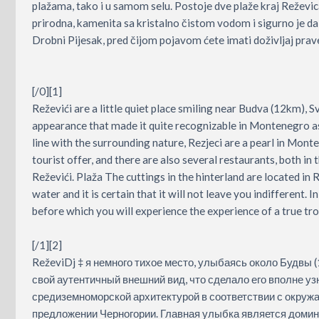
plažama, tako i u samom selu. Postoje dve plaže kraj Reževic
prirodna, kamenita sa kristalno čistom vodom i sigurno je da 
Drobni Pijesak, pred čijom pojavom ćete imati doživljaj prave
[/0][1]
Reževići are a little quiet place smiling near Budva (12km), S
appearance that made it quite recognizable in Montenegro as
line with the surrounding nature, Rezjeci are a pearl in Mont
tourist offer, and there are also several restaurants, both in 
Reževići. Plaža The cuttings in the hinterland are located in R
water and it is certain that it will not leave you indifferent. I
before which you will experience the experience of a true tro
[/1][2]
ReževiDj ‡ я немного тихое место, улыбаясь около Будвы (1
свой аутентичный внешний вид, что сделало его вполне у
средиземноморской архитектурой в соответствии с окружа
предложении Черногории. Главная улыбка является домин