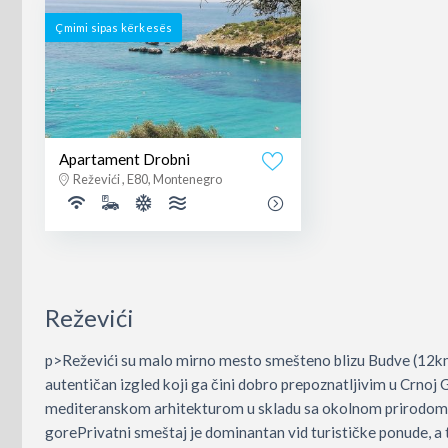
Çmimi sipas kërkesës
Apartament Drobni
Reževići , E80, Montenegro
Reževići
p>Reževići su malo mirno mesto smešteno blizu Budve (12km)
autentičan izgled koji ga čini dobro prepoznatljivim u Crnoj
mediteranskom arhitekturom u skladu sa okolnom prirodom, Re
gorePrivatni smeštaj je dominantan vid turističke ponude, a 