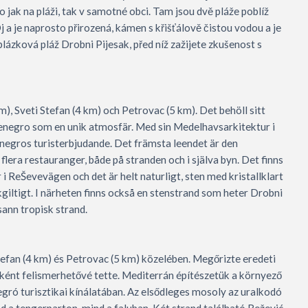
to jak na pláži, tak v samotné obci. Tam jsou dvě pláže poblíž
j a je naprosto přirozená, kámen s křišťálově čistou vodou a je
blázková pláž Drobni Pijesak, před níž zažijete zkušenost s
), Sveti Stefan (4 km) och Petrovac (5 km). Det behöll sitt
enegro som en unik atmosfär. Med sin Medelhavsarkitektur i
enegros turisterbjudande. Det främsta leendet är den
lera restauranger, både på stranden och i själva byn. Det finns
 i ReŠevevägen och det är helt naturligt, sten med kristallklart
kgiltigt. I närheten finns också en stenstrand som heter Drobni
sann tropisk strand.
Stefan (4 km) és Petrovac (5 km) közelében. Megőrizte eredeti
ént felismerhetővé tette. Mediterrán építészetük a környező
ó turisztikai kínálatában. Az elsődleges mosoly az uralkodó
ind a tengerparton, mind a faluban. Két strand található Režević-