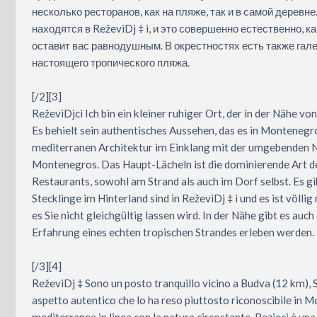
несколько ресторанов, как на пляже, так и в самой деревне.
находятся в ReževiDj ‡ i, и это совершенно естественно, ка
оставит вас равнодушным. В окрестностях есть также гал
настоящего тропического пляжа.
[/2][3]
ReževiDjci Ich bin ein kleiner ruhiger Ort, der in der Nähe v
Es behielt sein authentisches Aussehen, das es in Montenegr
mediterranen Architektur im Einklang mit der umgebenden Na
Montenegros. Das Haupt-Lächeln ist die dominierende Art d
Restaurants, sowohl am Strand als auch im Dorf selbst. Es gi
Stecklinge im Hinterland sind in ReževiDj ‡ i und es ist völlig
es Sie nicht gleichgültig lassen wird. In der Nähe gibt es au
Erfahrung eines echten tropischen Strandes erleben werden.
[/3][4]
ReževiDj ‡ Sono un posto tranquillo vicino a Budva (12 km), 
aspetto autentico che lo ha reso piuttosto riconoscibile in 
mediterranea in linea con la natura circostante, Rezjeci è una 