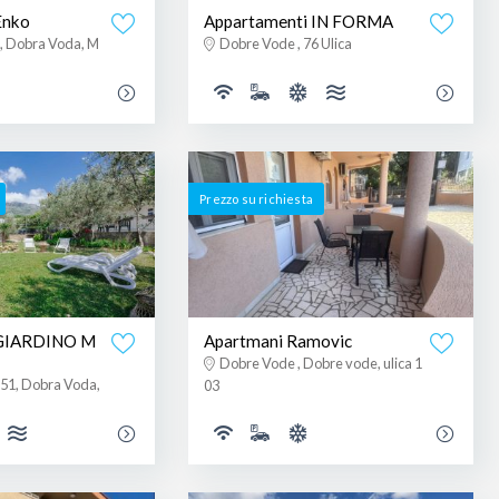
Enko
Appartamenti IN FORMA
, Dobra Voda, M
Dobre Vode , 76 Ulica
Prezzo su richiesta
 GIARDINO M
Apartmani Ramovic
Dobre Vode , Dobre vode, ulica 1
51, Dobra Voda,
03