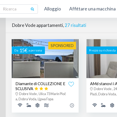
Alloggio
Affittare una macchina
Dobre Vode appartamenti,
27 risultati
SPONSORED
15€
Da
a persona
Prezzo su richiesta
Diamante di COLLEZIONE E
AMd stanovi i
SCLUSIVA
Dobre Vode , 2
Dobre Vode , Ulica 73 Marin Ploč
Plaži, Dobra Voda
a, Dobra Voda, Црна Гора