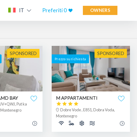
IT
Preferiti
0
OWNERS
SPONSORED
SPONSORED
Prezzo su richiesta
 AMD BAY
M APPARTAMENTI
4JV+QWJ, Put ka
Dobre Vode , E851, Dobra Voda,
, Montenegro
Montenegro