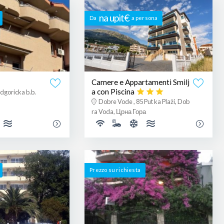
na upit€
Da
a persona
Camere e Appartamenti Smilj
a con Piscina
dgoricka b.b.
Dobre Vode , 85 Put ka Plaži, Dob
ra Voda, Црна Гора
Prezzo su richiesta