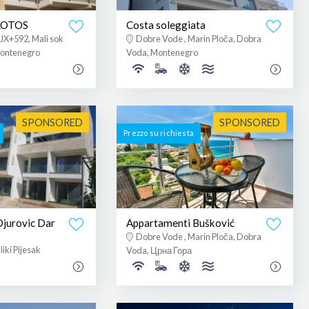
 LOTOS
Costa soleggiata
JX+592, Mali sok
Dobre Vode , Marin Ploča, Dobra
Montenegro
Voda, Montenegro
SPONSORED
SPONSORED
Prezzo su richiesta
jurovic Dar
Appartamenti Bušković
Dobre Vode , Marin Ploča, Dobra
iki Pijesak
Voda, Црна Гора