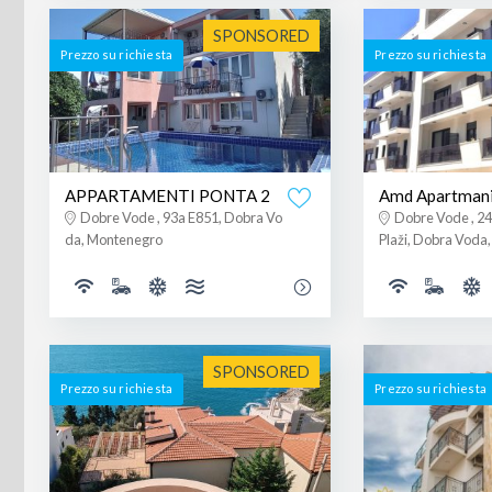
SPONSORED
Prezzo su richiesta
Prezzo su richiesta
APPARTAMENTI PONTA 2
Amd Apartmani
Dobre Vode , 93a E851, Dobra Vo
Dobre Vode , 2
da, Montenegro
Plaži, Dobra Voda
SPONSORED
Prezzo su richiesta
Prezzo su richiesta