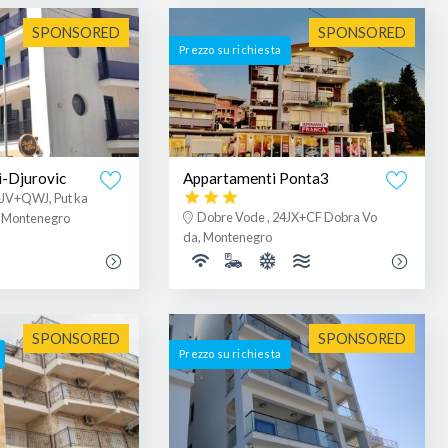
SPONSORED
SPONSORED
Prezzo su richiesta
-Djurovic
Appartamenti Ponta3
4JV+QWJ, Put ka
Dobre Vode , 24JX+CF Dobra Vo
, Montenegro
da, Montenegro
SPONSORED
SPONSORED
Prezzo su richiesta