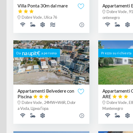
Villa Ponta 30m dal mare
Appartamenti 
Dobre Vode , 91
Dobre Vode , Ulica 76
ontenegro
na upit€
Da
a persona
Prezzo su richiesta
Appartamenti Belvedere con
Appartamenti
Piscina
ARE
Dobre Vode , 24MW+W6R, Dobr
Dobre Vode , E8
a Voda, Црна Гора
Montenegro