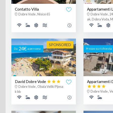
Contatto Villa
Appartamenti
Dobre Vode , Nisice 65
Dobre Vode , 24
ak, Dobra Voda, 
SPONSORED
24€
Da
a persona
Prezzo su richiesta
David Dobre Vode
Appartamenti D
Dobre Vode , Obala Veliki Pijesa
Dobre Vode , Vel
k bb