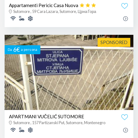
Appartamenti Pericic Casa Nuova
Sutomore , 59 Cara Lazara, Sutomore, Црна Гора
SPONSORED
6€
Da
a persona
APARTMANI VUČELIĆ SUTOMORE
Sutomore , 157 Partizanski Put, Sutomore, Montenegro