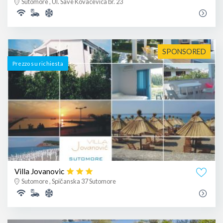
Sutomore , Ul. Save Kovacevica br. 23
SPONSORED
Prezzo su richiesta
Villa Jovanovic
Sutomore , Spičanska 37 Sutomore