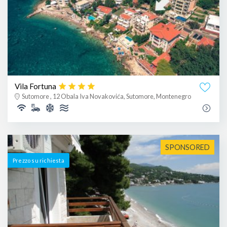
Vila Fortuna
Sutomore , 12 Obala Iva Novakovića, Sutomore, Montenegro
SPONSORED
Prezzo su richiesta