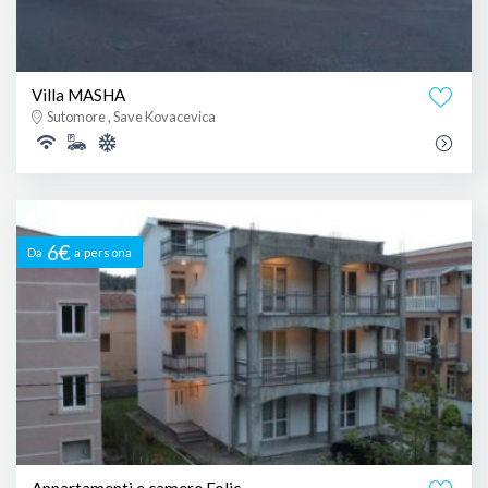
Villa MASHA
Sutomore , Save Kovacevica
6€
Da
a persona