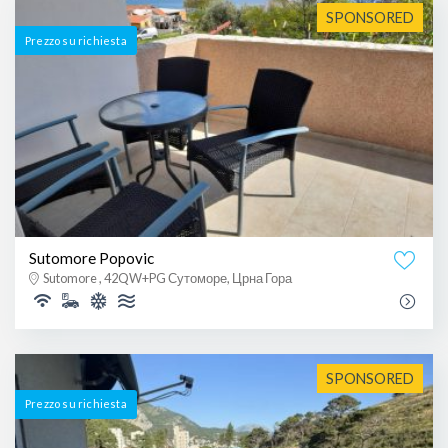
SPONSORED
Prezzo su richiesta
Sutomore Popovic
Sutomore , 42QW+PG Сутоморе, Црна Гора
SPONSORED
Prezzo su richiesta