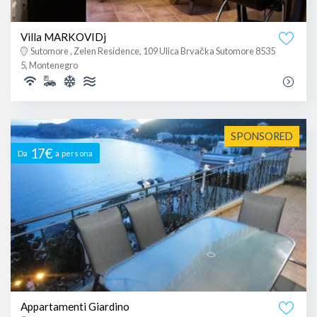
Villa MARKOVIDj
Sutomore , Zelen Residence, 109 Ulica Brvačka Sutomore 8535
5, Montenegro
SPONSORED
17€
Da
a persona
Appartamenti Giardino