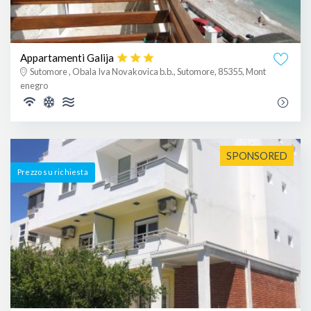
Appartamenti Galija
Sutomore , Obala Iva Novakovica b.b., Sutomore, 85355, Mont
enegro
SPONSORED
Prezzo su richiesta