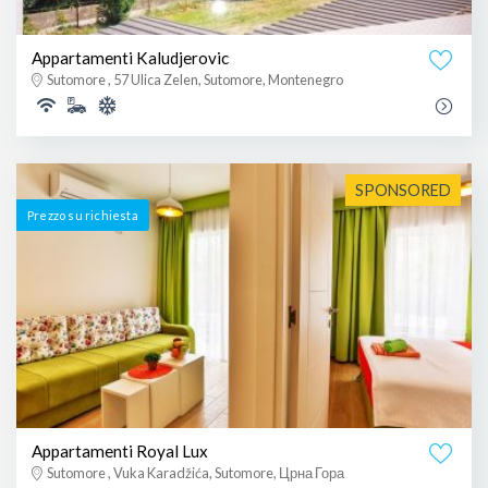
Appartamenti Kaludjerovic
Sutomore , 57 Ulica Zelen, Sutomore, Montenegro
SPONSORED
Prezzo su richiesta
Appartamenti Royal Lux
Sutomore , Vuka Karadžića, Sutomore, Црна Гора