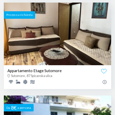
Prezzo su richiesta
Appartamento Etage Sutomore
Sutomore , 87 Spicanska ulica
8€
Da
a persona