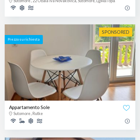
Sutomore , 22 Obala Iva Novakovića, Sutomore, Црна Гора
SPONSORED
Prezzo su richiesta
Appartamento Sole
Sutomore , Rutke