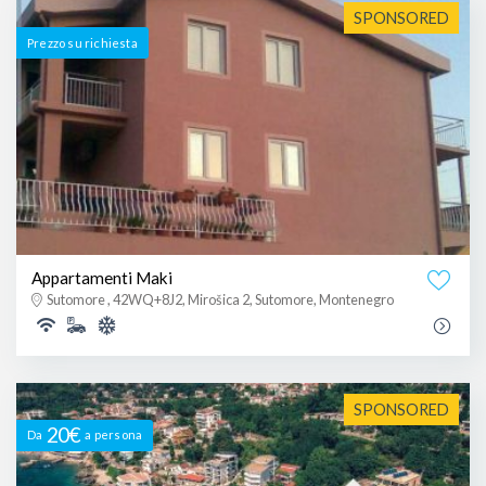
SPONSORED
Prezzo su richiesta
Appartamenti Maki
Sutomore , 42WQ+8J2, Mirošica 2, Sutomore, Montenegro
SPONSORED
20€
Da
a persona