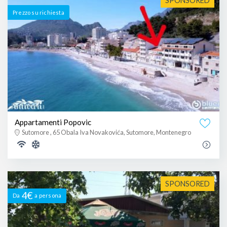
SPONSORED
Prezzo su richiesta
Appartamenti Popovic
Sutomore , 65 Obala Iva Novakovića, Sutomore, Montenegro
SPONSORED
4€
Da
a persona