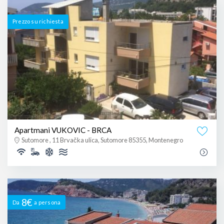
Prezzo su richiesta
Apartmani VUKOVIC - BRCA
Sutomore , 11 Brvačka ulica, Sutomore 85355, Montenegro
8€
Da
a persona