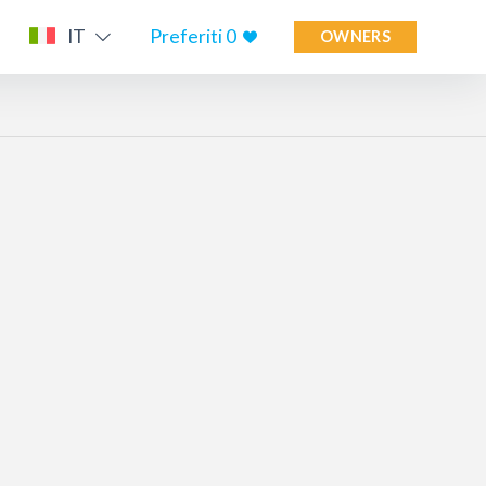
IT
Preferiti
0
OWNERS