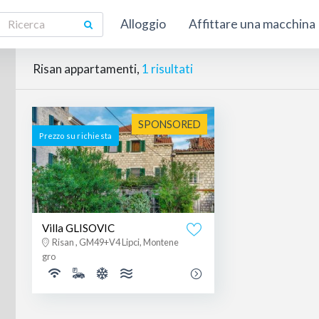
Alloggio
Affittare una macchina
Risan appartamenti,
1 risultati
SPONSORED
Prezzo su richiesta
Villa GLISOVIC
Risan , GM49+V4 Lipci, Montene
gro