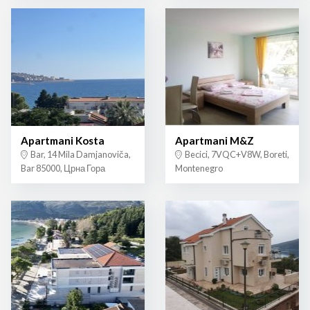
Apartmani Kosta
Apartmani M&Z
Bar, 14 Mila Damjanoviča,
Becici, 7VQC+V8W, Boreti,
Bar 85000, Црна Гора
Montenegro