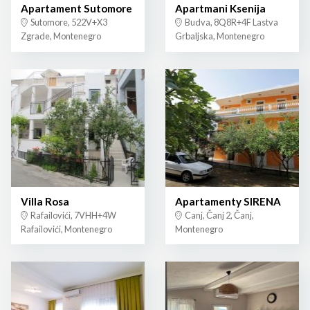
Apartament Sutomore
Apartmani Ksenija
Sutomore, 522V+X3
Budva, 8Q8R+4F Lastva
Zgrade, Montenegro
Grbaljska, Montenegro
Villa Rosa
Apartamenty SIRENA
Rafailovići, 7VHH+4W
Canj, Čanj 2, Čanj,
Rafailovići, Montenegro
Montenegro