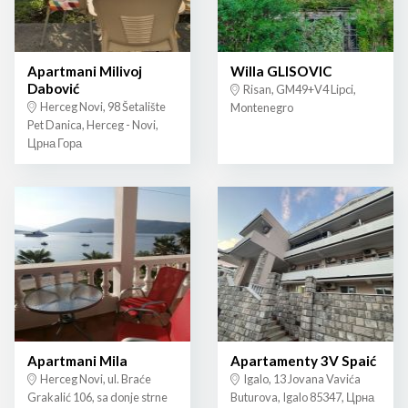
Apartmani Milivoj
Willa GLISOVIC
Dabović
Risan, GM49+V4 Lipci,
Herceg Novi, 98 Šetalište
Montenegro
Pet Danica, Herceg - Novi,
Црна Гора
Apartmani Mila
Apartamenty 3V Spaić
Herceg Novi, ul. Braće
Igalo, 13 Jovana Vavića
Grakalić 106, sa donje strne
Buturova, Igalo 85347, Црна