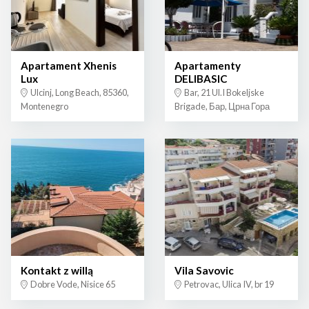
Apartament Xhenis
Apartamenty
Lux
DELIBASIC
Ulcinj, Long Beach, 85360,
Bar, 21 Ul.I Bokeljske
Montenegro
Brigade, Бар, Црна Гора
Kontakt z willą
Vila Savovic
Dobre Vode, Nisice 65
Petrovac, Ulica IV, br 19