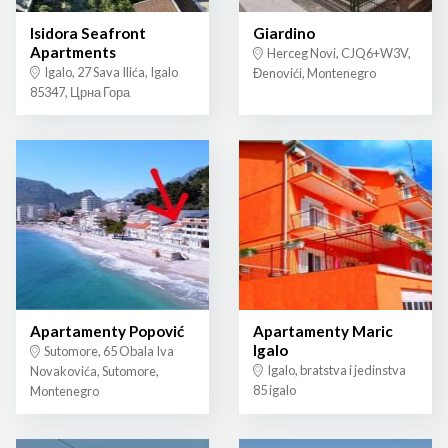
Isidora Seafront
Giardino
Apartments
Herceg Novi, CJQ6+W3V,
Igalo, 27 Sava Ilića, Igalo
Đenovići, Montenegro
85347, Црна Гора
Apartamenty Popović
Apartamenty Maric
Igalo
Sutomore, 65 Obala Iva
Igalo, bratstva i jedinstva
Novakovića, Sutomore,
85 igalo
Montenegro