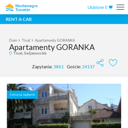
Ulubione
0
RENT A CAR
Dom
Tivat
Apartamenty GORANKA
Apartamenty GORANKA
Tivat, Seljanovo bb
Zapytania:
3861
Goście:
24137
Cena na żądanie