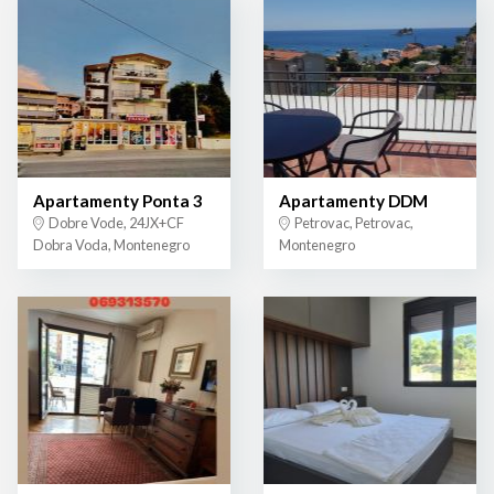
Apartamenty Ponta 3
Apartamenty DDM
Dobre Vode, 24JX+CF
Petrovac, Petrovac,
Dobra Voda, Montenegro
Montenegro