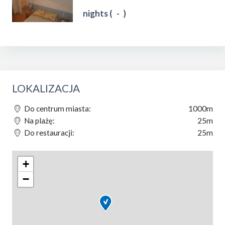
nights (
-
)
LOKALIZACJA
Do centrum miasta:
1000m
Na plażę:
25m
Do restauracji:
25m
+
−