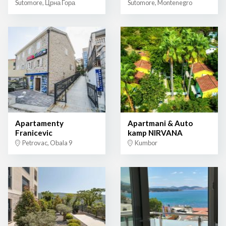
Sutomore, Црна Гора
Sutomore, Montenegro
Apartamenty
Apartmani & Auto
Franicevic
kamp NIRVANA
Petrovac, Obala 9
Kumbor