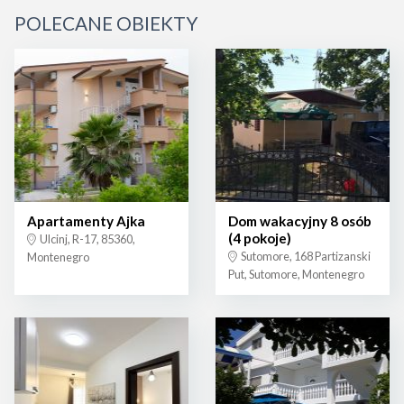
POLECANE OBIEKTY
Apartamenty Ajka
Dom wakacyjny 8 osób
(4 pokoje)
Ulcinj, R-17, 85360,
Sutomore, 168 Partizanski
Montenegro
Put, Sutomore, Montenegro