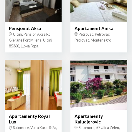
Pensjonat Aksa
Apartament Anika
Ulcinj, Pansion Aksa Rt
Petrovac, Petrovac,
Gjerane Port Milena, Ulcinj
Petrovac, Montenegro
85360, Црна Гора
Apartamenty Royal
Apartamenty
Lux
Kaludjerovic
Sutomore, Vuka Karadžića,
Sutomore, 57 Ulica Zelen,