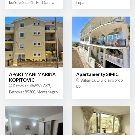
kuće je šetelište Pet Danica
Гора
APARTMANI MARINA
Apartamenty SIMIC
KOPITOVIC
Buljarica, Djurdjevo brdo
Petrovac, 6W5V+G67,
bb
Petrovac 85300, Montenegro