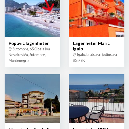
Popovic lägenheter
Lägenheter Maric
Igalo
Sutomore, 65 Obala Iva
Igalo, bratstva i jedinstva
Novakovića, Sutomore,
85 igalo
Montenegro