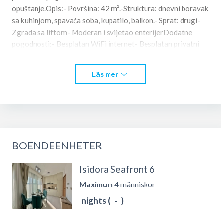
opuštanje.Opis:- Površina: 42 m².-Struktura: dnevni boravak
sa kuhinjom, spavaća soba, kupatilo, balkon.- Sprat: drugi-
Zgrada sa liftom- Moderan i svijetao enterijerDodatne
pogodnosti:- Besplatan WiFi internet- Besplatan privatni
parking- Klima uređaj- TV- Opremljena kuhinja- Posteljina i
peškiri obezbijeđeniStan je idealan za parove ili manje
Läs mer
porodice koje žele boravak uz more uz sve neophodne
pogodnosti.Molimo Vas da saljete upite na viber ili whats
app tel: + 38269446628
BOENDEENHETER
Isidora Seafront 6
Maximum
4 människor
nights (
-
)