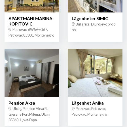
APARTMANI MARINA
Lägenheter SIMIC
KOPITOVIC
Buljarica, Djurdjevo brdo
Petrovac, 6W5V+G67,
bb
Petrovac 85300, Montenegro
Pension Aksa
Lägenhet Anika
Ulcinj, Pansion Aksa Rt
Petrovac, Petrovac,
Gjerane Port Milena, Ulcinj
Petrovac, Montenegro
85360, Црна Гора