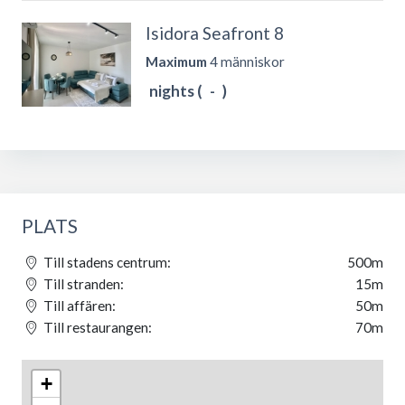
Isidora Seafront 8
Maximum
4 människor
nights (
-
)
PLATS
Till stadens centrum:
500m
Till stranden:
15m
Till affären:
50m
Till restaurangen:
70m
+