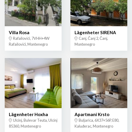
Villa Rosa
Lägenheter SIRENA
Rafailovići, 7VHH+4W
Canj, Čanj 2, Čanj,
Rafailovići, Montenegro
Montenegro
Lägenheter Hoxha
Apartmani Krsto
Ulcinj, Bulevar Teuta, Ulcinj
Buljarica, 6X37+56P, E80,
85360, Montenegro
Kaluđerac, Montenegro