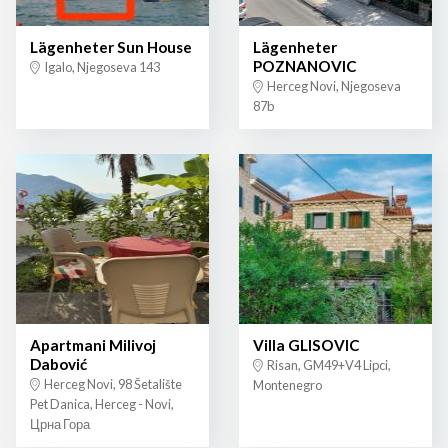
Lägenheter Sun House
Lägenheter
POZNANOVIC
Igalo, Njegoseva 143
Herceg Novi, Njegoseva
87b
Apartmani Milivoj
Villa GLISOVIC
Dabović
Risan, GM49+V4 Lipci,
Herceg Novi, 98 Šetalište
Montenegro
Pet Danica, Herceg - Novi,
Црна Гора