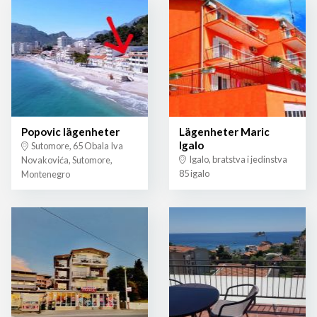
Popovic lägenheter
Lägenheter Maric
Igalo
Sutomore, 65 Obala Iva
Igalo, bratstva i jedinstva
Novakovića, Sutomore,
85 igalo
Montenegro