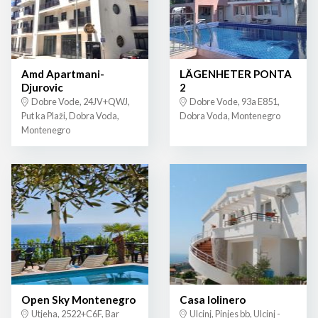
Amd Apartmani-
LÄGENHETER PONTA
Djurovic
2
Dobre Vode, 24JV+QWJ,
Dobre Vode, 93a E851,
Put ka Plaži, Dobra Voda,
Dobra Voda, Montenegro
Montenegro
Open Sky Montenegro
Casa lolinero
Utjeha, 2522+C6F, Bar
Ulcinj, Pinjes bb, Ulcinj -