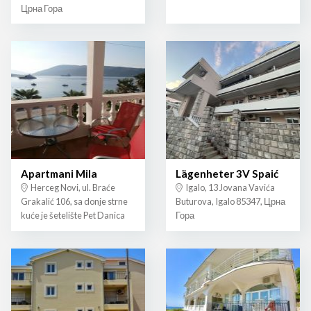
Црна Гора
Apartmani Mila
Lägenheter 3V Spaić
Herceg Novi, ul. Braće
Igalo, 13 Jovana Vavića
Grakalić 106, sa donje strne
Buturova, Igalo 85347, Црна
kuće je šetelište Pet Danica
Гора