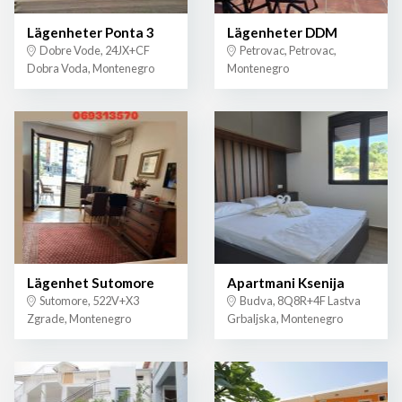
Lägenheter Ponta 3
Lägenheter DDM
Dobre Vode, 24JX+CF
Petrovac, Petrovac,
Dobra Voda, Montenegro
Montenegro
Lägenhet Sutomore
Apartmani Ksenija
Sutomore, 522V+X3
Budva, 8Q8R+4F Lastva
Zgrade, Montenegro
Grbaljska, Montenegro