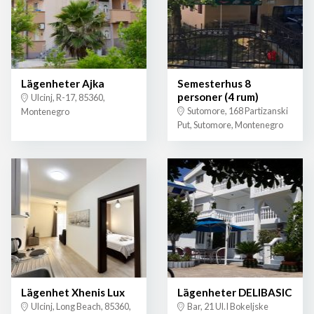
Lägenheter Ajka
Semesterhus 8
personer (4 rum)
Ulcinj, R-17, 85360,
Sutomore, 168 Partizanski
Montenegro
Put, Sutomore, Montenegro
Lägenhet Xhenis Lux
Lägenheter DELIBASIC
Ulcinj, Long Beach, 85360,
Bar, 21 Ul.I Bokeljske