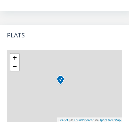
PLATS
+
−
Leaflet
| ©
Thunderforest
, ©
OpenStreetMap