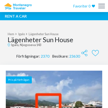
Favoriter
0
RENT A CAR
Hem
Igalo
Lägenheter Sun House
Lägenheter Sun House
Igalo, Njegoseva 143
Förfrågningar:
2370
Besökare:
23630
Pris på förfrågan