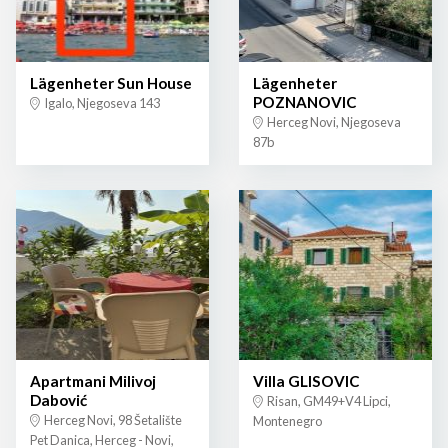
Lägenheter Sun House
Lägenheter
POZNANOVIC
Igalo, Njegoseva 143
Herceg Novi, Njegoseva
87b
Apartmani Milivoj
Villa GLISOVIC
Dabović
Risan, GM49+V4 Lipci,
Herceg Novi, 98 Šetalište
Montenegro
Pet Danica, Herceg - Novi,