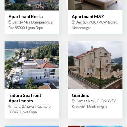
Apartmani Kosta
Apartmani M&Z
Bar, 14 Mila Damjanoviča,
Becici, 7VQC+V8W, Boreti,
Bar 85000, Црна Гора
Montenegro
Isidora Seafront
Giardino
Apartments
Herceg Novi, CJQ6+W3V,
Igalo, 27 Sava Ilića, Igalo
Đenovići, Montenegro
85347, Црна Гора