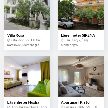
Villa Rosa
Lägenheter SIRENA
Rafailovići, 7VHH+4W
Canj, Čanj 2, Čanj,
Rafailovići, Montenegro
Montenegro
Lägenheter Hoxha
Apartmani Krsto
Ulcinj, Bulevar Teuta, Ulcinj
Buljarica, 6X37+56P, E80,