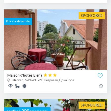
SPONSORED
Prix ​​sur demande
Maison d'hôtes Elena
Petrovac , 6W4W+G2X, Петровац, Црна Гора
SPONSORED
20€
A partir de
par personne