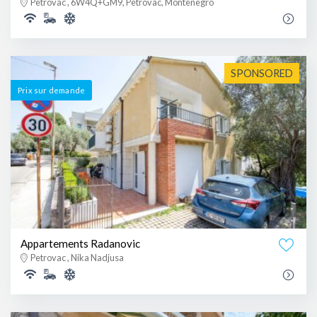
Petrovac , 6W4Q+GM9, Petrovac, Montenegro
SPONSORED
Prix ​​sur demande
Appartements Radanovic
Petrovac , Nika Nadjusa