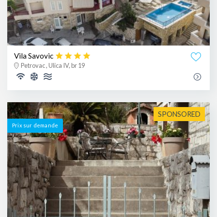
Vila Savovic
Petrovac , Ulica IV, br 19
SPONSORED
Prix ​​sur demande