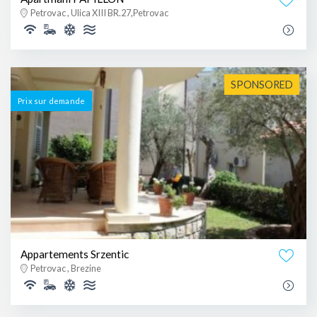
Petrovac , Ulica XIII BR.27,Petrovac
SPONSORED
Prix ​​sur demande
Appartements Srzentic
Petrovac , Brezine