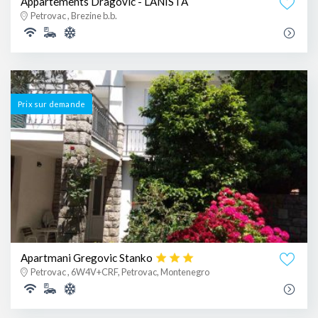
Appartements Dragovic - LANISTA
Petrovac , Brezine b.b.
Prix ​​sur demande
Apartmani Gregovic Stanko
Petrovac , 6W4V+CRF, Petrovac, Montenegro