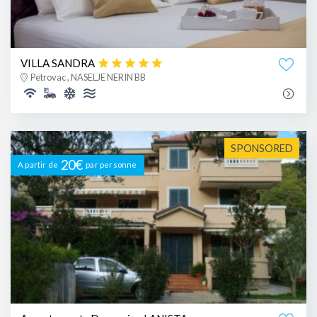
VILLA SANDRA
Petrovac , NASELJE NERIN BB
SPONSORED
20€
A partir de
par personne