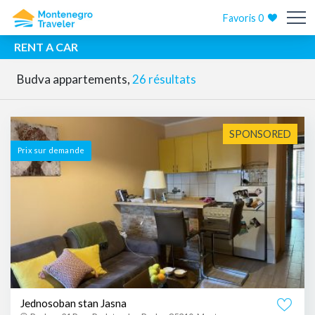
Favoris
0
RENT A CAR
Budva appartements,
26 résultats
SPONSORED
Prix ​​sur demande
Jednosoban stan Jasna