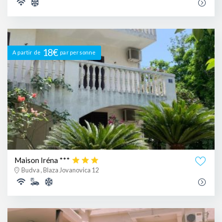
18€
A partir de
par personne
Maison Iréna ***
Budva , Blaza Jovanovica 12