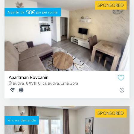
SPONSORED
50€
A partir de
par personne
Apartman Rovčanin
Budva , 8 XVIII Ulica, Budva, Crna Gora
SPONSORED
Prix ​​sur demande