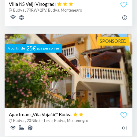
Villa NS Velji Vinogradi
Budva , 7RRW+2PV, Budva, Montenegro
SPONSORED
25€
A partir de
par personne
Apartmani „Vila Vujačić" Budva
Budva , 20 Nikole Tesle, Budva, Montenegro