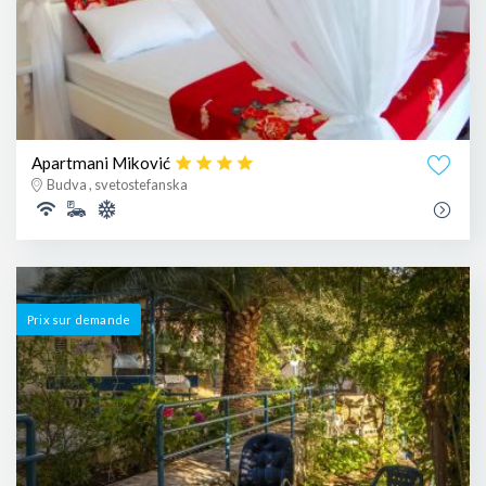
Apartmani Miković
Budva , svetostefanska
Prix ​​sur demande