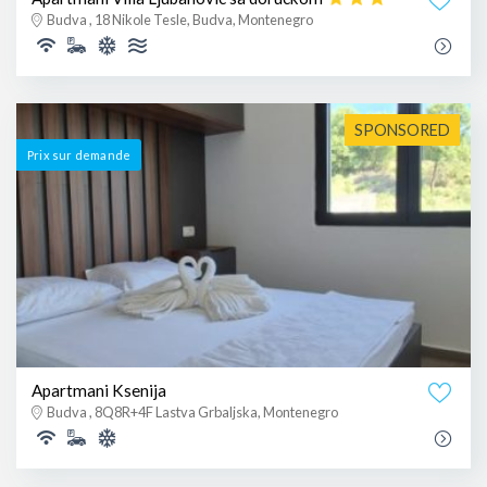
Budva , 18 Nikole Tesle, Budva, Montenegro
SPONSORED
Prix ​​sur demande
Apartmani Ksenija
Budva , 8Q8R+4F Lastva Grbaljska, Montenegro