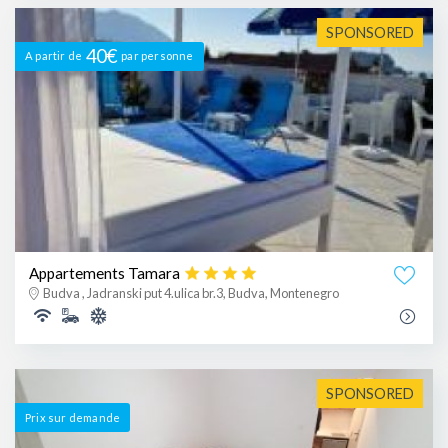
SPONSORED
40€
A partir de
par personne
Appartements Tamara
Budva , Jadranski put 4.ulica br.3, Budva, Montenegro
SPONSORED
Prix ​​sur demande