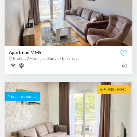
Apartman MMS
Budva , 2 Maslinjak, Budva, Црна Гора
SPONSORED
Prix ​​sur demande