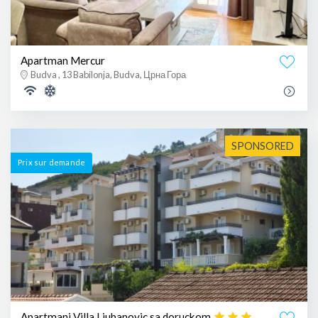
Apartman Mercur
Budva , 13 Babilonja, Budva, Црна Гора
SPONSORED
Prix ​​sur demande
Apartmani Villa Ljubanovic sa doruckom