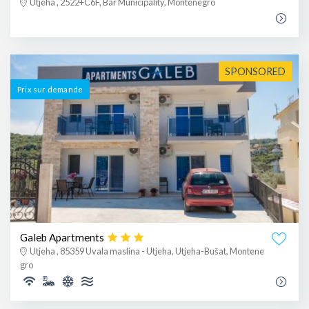
Utjeha , 2522+C6F, Bar Municipality, Montenegro
SPONSORED
Prix ​​sur demande
Galeb Apartments
Utjeha , 85359 Uvala maslina - Utjeha, Utjeha-Bušat, Montene
gro