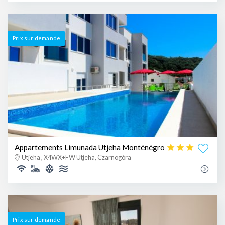
Prix ​​sur demande
Appartements Limunada Utjeha Monténégro
Utjeha , X4WX+FW Utjeha, Czarnogóra
Prix ​​sur demande