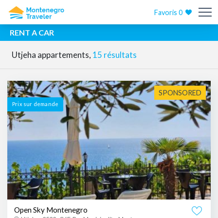
Favoris
0
RENT A CAR
Utjeha appartements,
15 résultats
SPONSORED
Prix ​​sur demande
Open Sky Montenegro