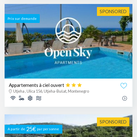
SPONSORED
Prix ​​sur demande
Appartements à ciel ouvert
Utjeha , Ulica 156, Utjeha-Bušat, Montenegro
SPONSORED
25€
A partir de
par personne