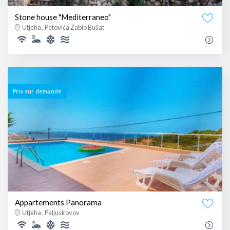
Stone house "Mediterraneo"
Utjeha , Petovića Zabio Bušat
Prix ​​sur demande
Appartements Panorama
Utjeha , Paljuskovov