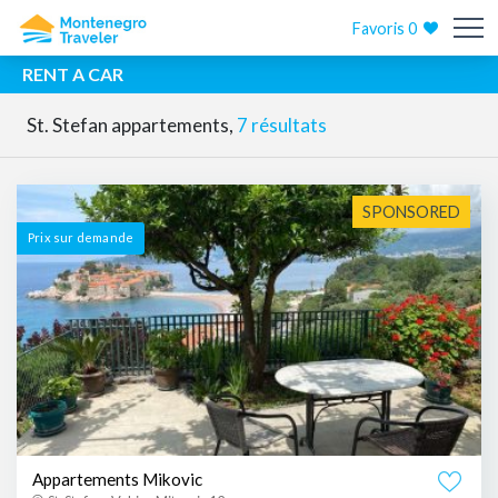
Favoris
0
RENT A CAR
St. Stefan appartements,
7 résultats
SPONSORED
Prix ​​sur demande
Appartements Mikovic