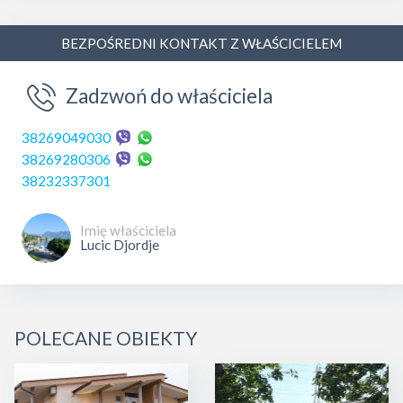
BEZPOŚREDNI KONTAKT Z WŁAŚCICIELEM
Zadzwoń do właściciela
38269049030
38269280306
38232337301
Imię właściciela
Lucic Djordje
POLECANE OBIEKTY