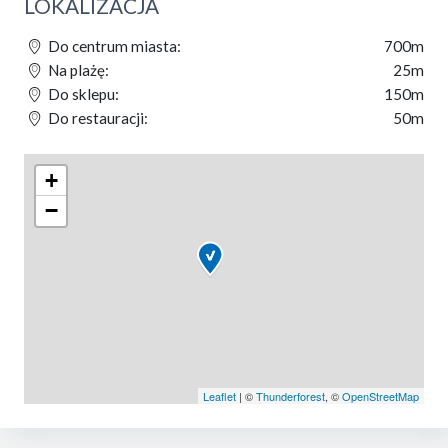
LOKALIZACJA
Do centrum miasta:
700m
Na plażę:
25m
Do sklepu:
150m
Do restauracji:
50m
+
−
Leaflet
| ©
Thunderforest
, ©
OpenStreetMap