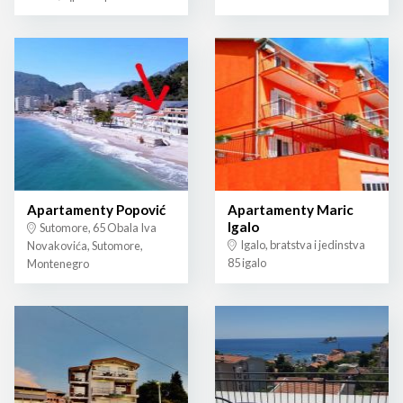
Apartamenty Popović
Apartamenty Maric
Igalo
Sutomore, 65 Obala Iva
Igalo, bratstva i jedinstva
Novakovića, Sutomore,
85 igalo
Montenegro