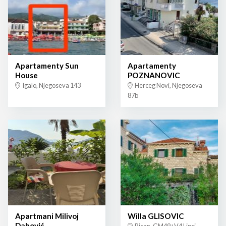
Apartamenty Sun
Apartamenty
House
POZNANOVIC
Igalo, Njegoseva 143
Herceg Novi, Njegoseva
87b
Apartmani Milivoj
Willa GLISOVIC
Dabović
Risan, GM49+V4 Lipci,