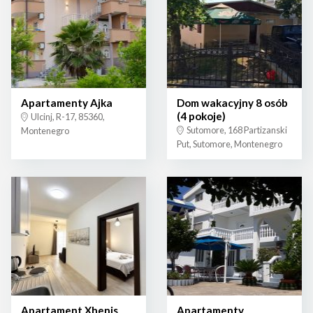
Apartamenty Ajka
Dom wakacyjny 8 osób
(4 pokoje)
Ulcinj, R-17, 85360,
Sutomore, 168 Partizanski
Montenegro
Put, Sutomore, Montenegro
Apartament Xhenis
Apartamenty