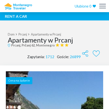
Ulubione
0
RENT A CAR
Dom
Prcanj
Apartamenty w Prcanj
Apartamenty w Prcanj
Prcanj, Prčanj 62, Montenegro
Zapytania:
1712
Goście:
26899
Cena na żądanie