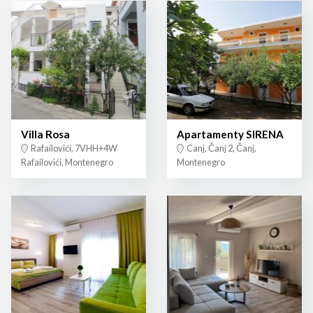
Villa Rosa
Apartamenty SIRENA
Rafailovići, 7VHH+4W
Canj, Čanj 2, Čanj,
Rafailovići, Montenegro
Montenegro