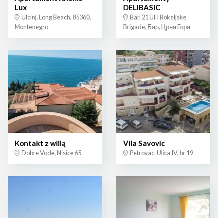
Lux
DELIBASIC
Ulcinj, Long Beach, 85360,
Bar, 21 Ul.I Bokeljske
Montenegro
Brigade, Бар, Црна Гора
Kontakt z willą
Vila Savovic
Dobre Vode, Nisice 65
Petrovac, Ulica IV, br 19