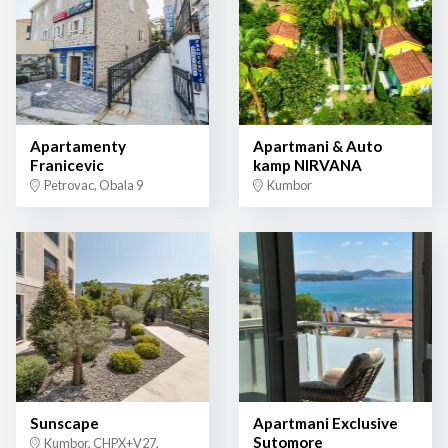
Apartamenty
Apartmani & Auto
Franicevic
kamp NIRVANA
Petrovac, Obala 9
Kumbor
Sunscape
Apartmani Exclusive
Sutomore
Kumbor, CHPX+V27,