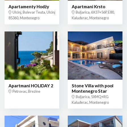
Apartamenty Hodży
Apartmani Krsto
Ulcinj, Bulevar Teuta, Ulcinj
Buljarica, 6X37+56P, E80,
85360, Montenegro
Kaluđerac, Montenegro
Apartmani HOLIDAY 2
Stone Villa with pool
Montenegro Star
Petrovac, Brezine
Buljarica, 5XMQ+RG
Kaluđerac, Montenegro