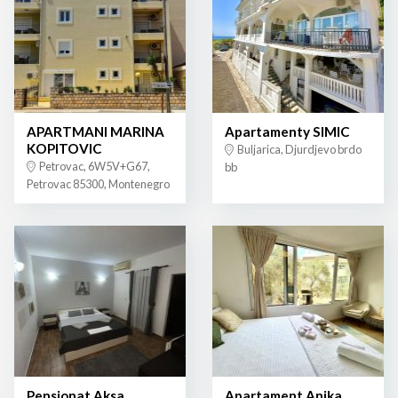
APARTMANI MARINA
Apartamenty SIMIC
KOPITOVIC
Buljarica, Djurdjevo brdo
Petrovac, 6W5V+G67,
bb
Petrovac 85300, Montenegro
Pensjonat Aksa
Apartament Anika