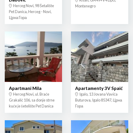
Herceg Novi, 98 Šetalište
Montenegro
Pet Danica, Herceg - Novi,
Црна Гора
Apartmani Mila
Apartamenty 3V Spaić
Herceg Novi, ul. Braće
Igalo, 13 Jovana Vavića
Grakalić 106, sa donje strne
Buturova, Igalo 85347, Црна
kuće je šetelište Pet Danica
Гора