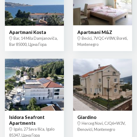
Apartmani Kosta
Apartmani M&Z
Bar, 14 Mila Damjanoviča,
Becici, 7VQC+V8W, Boreti,
Bar 85000, Црна Гора
Montenegro
Isidora Seafront
Giardino
Apartments
Herceg Novi, CJQ6+W3V,
Igalo, 27 Sava Ilića, Igalo
Đenovići, Montenegro
85347, Црна Гора