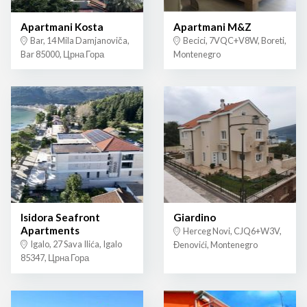
Apartmani Kosta
Apartmani M&Z
Bar, 14 Mila Damjanoviča,
Becici, 7VQC+V8W, Boreti,
Bar 85000, Црна Гора
Montenegro
Isidora Seafront
Giardino
Apartments
Herceg Novi, CJQ6+W3V,
Igalo, 27 Sava Ilića, Igalo
Đenovići, Montenegro
85347, Црна Гора