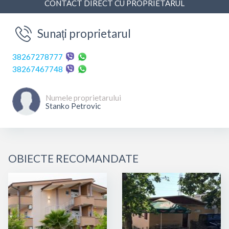
CONTACT DIRECT CU PROPRIETARUL
Sunați proprietarul
38267278777
38267467748
Numele proprietarului
Stanko Petrovic
OBIECTE RECOMANDATE