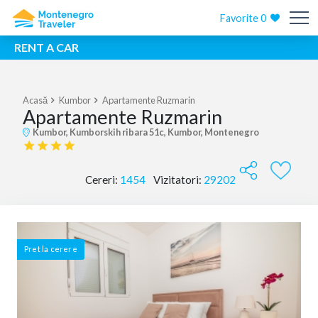
Favorite
0
RENT A CAR
Acasă
Kumbor
Apartamente Ruzmarin
Apartamente Ruzmarin
Kumbor, Kumborskih ribara 51c, Kumbor, Montenegro
Cereri:
1454
Vizitatori:
29202
Pret la cerere