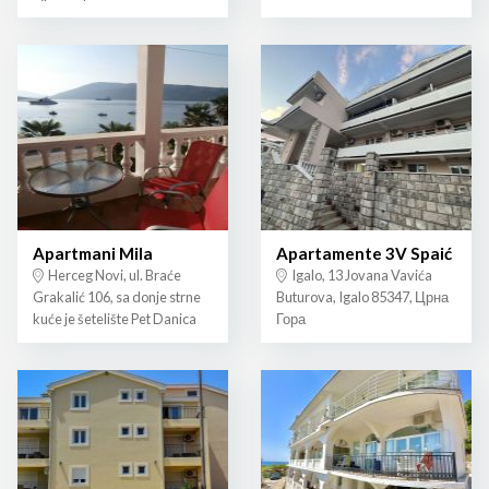
Apartmani Mila
Apartamente 3V Spaić
Herceg Novi, ul. Braće
Igalo, 13 Jovana Vavića
Grakalić 106, sa donje strne
Buturova, Igalo 85347, Црна
kuće je šetelište Pet Danica
Гора