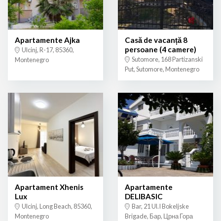
Apartamente Ajka
Casă de vacanță 8
persoane (4 camere)
Ulcinj, R-17, 85360,
Sutomore, 168 Partizanski
Montenegro
Put, Sutomore, Montenegro
Apartament Xhenis
Apartamente
Lux
DELIBASIC
Ulcinj, Long Beach, 85360,
Bar, 21 Ul.I Bokeljske
Montenegro
Brigade, Бар, Црна Гора