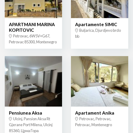
APARTMANI MARINA
Apartamente SIMIC
KOPITOVIC
Buljarica, Djurdjevo brdo
Petrovac, 6W5V+G67,
bb
Petrovac 85300, Montenegro
Pensiunea Aksa
Apartament Anika
Ulcinj, Pansion Aksa Rt
Petrovac, Petrovac,
Gjerane Port Milena, Ulcinj
Petrovac, Montenegro
85360, Црна Гора