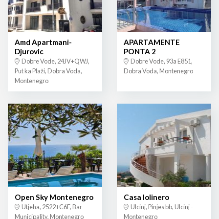
Amd Apartmani-
APARTAMENTE
Djurovic
PONTA 2
Dobre Vode, 24JV+QWJ,
Dobre Vode, 93a E851,
Put ka Plaži, Dobra Voda,
Dobra Voda, Montenegro
Montenegro
Open Sky Montenegro
Casa lolinero
Utjeha, 2522+C6F, Bar
Ulcinj, Pinjes bb, Ulcinj -
Municipality, Montenegro
Montenegro