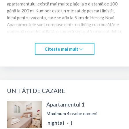
apartamentului există mai multe plaje la o distanță de 100
până la 200 m. Kumbor este un mic sat de pescari linistit,
ideal pentru vacanta, care se afla la 5 km de Herceg Novi.
Apartamentele sunt compuse dintr-un living cu o bucătărie
modernă complet utilată, o cameră separată cu un pat dublu,
un hol, o baie cu design modern cu duș și un balcon.
Apartamentele sunt potrivite pentru până la 4 persoane. Au
Citeste mai mult
Wi-Fi gratuit, TV prin cablu și parcare privată gratuită.
Apartamentele constau din trei unități de cazare separate.
UNITĂȚI DE CAZARE
Apartamentul 1
Maximum
4 osobe oameni
nights (
-
)