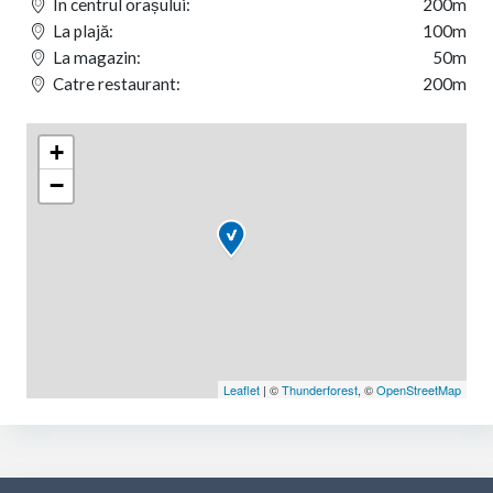
În centrul orașului:
200m
La plajă:
100m
La magazin:
50m
Catre restaurant:
200m
+
−
Leaflet
| ©
Thunderforest
, ©
OpenStreetMap