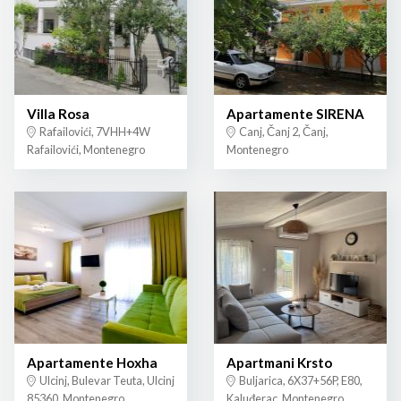
Villa Rosa
Apartamente SIRENA
Rafailovići, 7VHH+4W
Canj, Čanj 2, Čanj,
Rafailovići, Montenegro
Montenegro
Apartamente Hoxha
Apartmani Krsto
Ulcinj, Bulevar Teuta, Ulcinj
Buljarica, 6X37+56P, E80,
85360, Montenegro
Kaluđerac, Montenegro