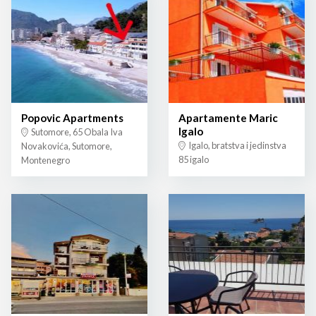
Popovic Apartments
Apartamente Maric
Igalo
Sutomore, 65 Obala Iva
Igalo, bratstva i jedinstva
Novakovića, Sutomore,
85 igalo
Montenegro