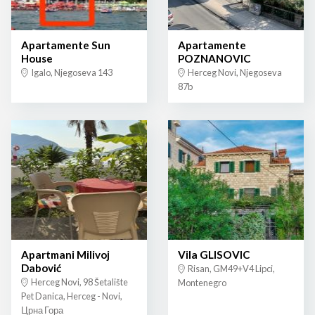
Apartamente Sun
Apartamente
House
POZNANOVIC
Igalo, Njegoseva 143
Herceg Novi, Njegoseva
87b
Apartmani Milivoj
Vila GLISOVIC
Dabović
Risan, GM49+V4 Lipci,
Herceg Novi, 98 Šetalište
Montenegro
Pet Danica, Herceg - Novi,
Црна Гора