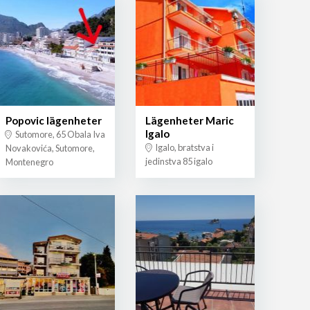
Popovic lägenheter
Lägenheter Maric
Igalo
Sutomore, 65 Obala Iva
Igalo, bratstva i
Novakovića, Sutomore,
jedinstva 85 igalo
Montenegro