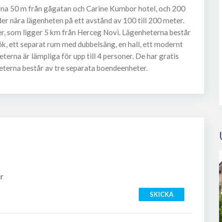
na 50 m från gågatan och Carine Kumbor hotel, och 200
er nära lägenheten på ett avstånd av 100 till 200 meter.
er, som ligger 5 km från Herceg Novi. Lägenheterna består
k, ett separat rum med dubbelsäng, en hall, ett modernt
rna är lämpliga för upp till 4 personer. De har gratis
heterna består av tre separata boendeenheter.
r
SKICKA