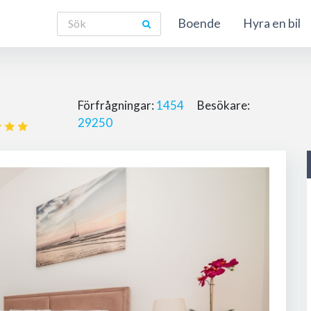
Boende
Hyra en bil
Förfrågningar:
1454
Besökare:
29250