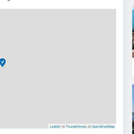
Leaflet
| ©
Thunderforest
, ©
OpenStreetMap