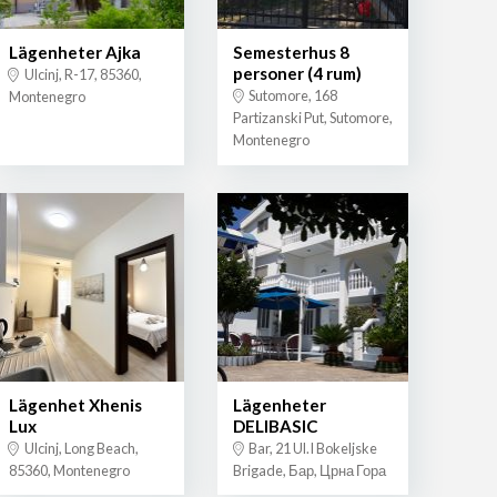
Lägenheter Ajka
Semesterhus 8
personer (4 rum)
Ulcinj, R-17, 85360,
Sutomore, 168
Montenegro
Partizanski Put, Sutomore,
Montenegro
Lägenhet Xhenis
Lägenheter
Lux
DELIBASIC
Ulcinj, Long Beach,
Bar, 21 Ul.I Bokeljske
85360, Montenegro
Brigade, Бар, Црна Гора