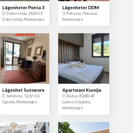
Lägenheter Ponta 3
Lägenheter DDM
Dobre Vode, 24JX+CF
Petrovac, Petrovac,
Dobra Voda, Montenegro
Montenegro
Lägenhet Sutomore
Apartmani Ksenija
Sutomore, 522V+X3
Budva, 8Q8R+4F
Zgrade, Montenegro
Lastva Grbaljska,
Montenegro