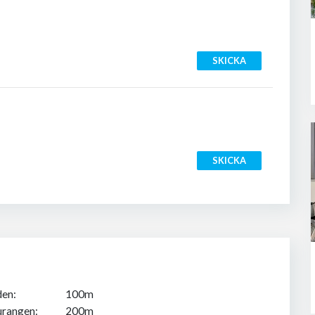
SKICKA
SKICKA
den:
100m
urangen:
200m