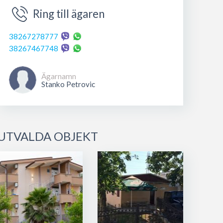
Ring till ägaren
38267278777
38267467748
Ägarnamn
Stanko Petrovic
UTVALDA OBJEKT