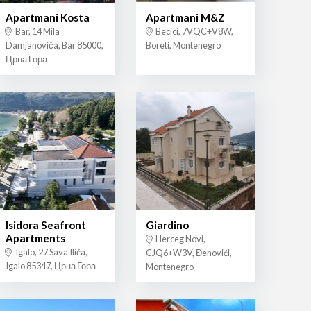
Apartmani Kosta
Apartmani M&Z
Bar, 14 Mila
Becici, 7VQC+V8W,
Damjanoviča, Bar 85000,
Boreti, Montenegro
Црна Гора
Isidora Seafront
Giardino
Apartments
Herceg Novi,
Igalo, 27 Sava Ilića,
CJQ6+W3V, Đenovići,
Igalo 85347, Црна Гора
Montenegro