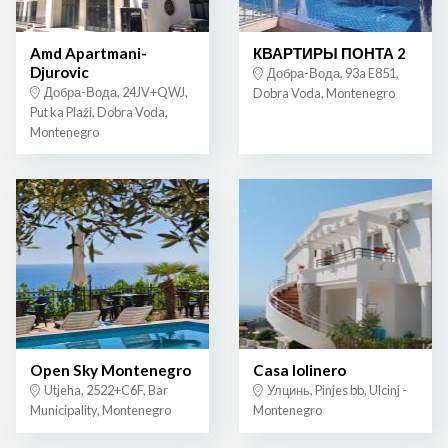
Amd Apartmani-
КВАРТИРЫ ПОНТА 2
Djurovic
Добра-Вода, 93a E851,
Добра-Вода, 24JV+QWJ,
Dobra Voda, Montenegro
Put ka Plaži, Dobra Voda,
Montenegro
Open Sky Montenegro
Casa lolinero
Utjeha, 2522+C6F, Bar
Улцинь, Pinjes bb, Ulcinj -
Municipality, Montenegro
Montenegro