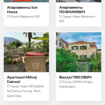
Апартаменты Sun
Апартаменты
House
ПОЗНАНОВИЧ
Игало, Njegoseva 143
Герцег-Нови, Njegoseva
87b
Apartmani Milivoj
Вилла ГЛИСОВИЧ
Dabović
Рисан, GM49+V4 Lipci,
Герцег-Нови, 98 Šetalište
Montenegro
Pet Danica, Herceg - Novi,
Црна Гора