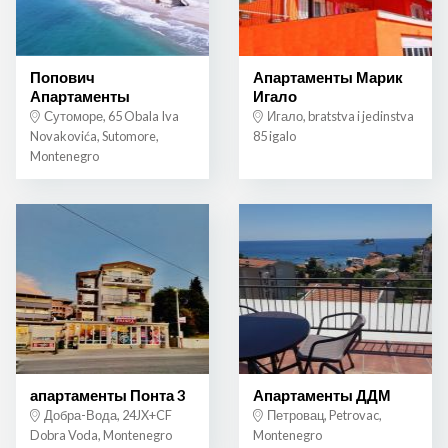
Попович
Апартаменты Марик
Апартаменты
Игало
Сутоморе, 65 Obala Iva
Игало, bratstva i jedinstva
Novakovića, Sutomore,
85 igalo
Montenegro
апартаменты Понта 3
Апартаменты ДДМ
Добра-Вода, 24JX+CF
Петровац, Petrovac,
Dobra Voda, Montenegro
Montenegro