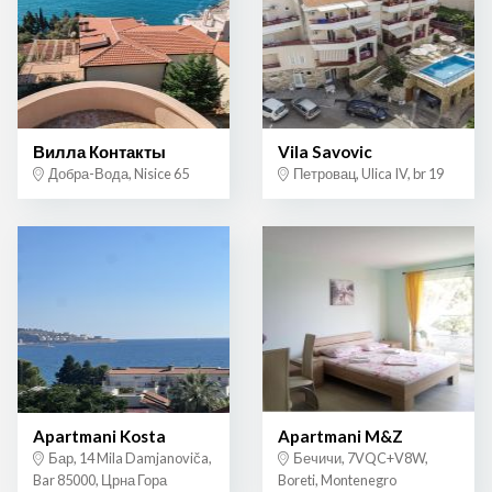
Вилла Контакты
Vila Savovic
Добра-Вода, Nisice 65
Петровац, Ulica IV, br 19
Apartmani Kosta
Apartmani M&Z
Бар, 14 Mila Damjanoviča,
Бечичи, 7VQC+V8W,
Bar 85000, Црна Гора
Boreti, Montenegro