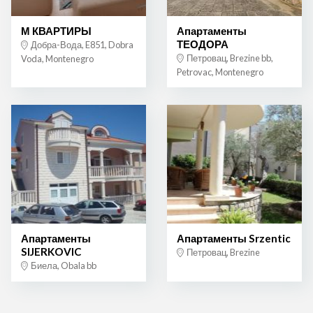
М КВАРТИРЫ
Апартаменты
ТЕОДОРА
Добра-Вода, E851, Dobra
Петровац, Brezine bb,
Voda, Montenegro
Petrovac, Montenegro
Апартаменты
Апартаменты Srzentic
SIJERKOVIC
Петровац, Brezine
Биела, Obala bb