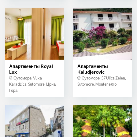
Апартаменты Royal
Апартаменты
Lux
Kaludjerovic
Сутоморе, Vuka
Сутоморе, 57 Ulica Zelen,
Karadžića, Sutomore, Црна
Sutomore, Montenegro
Гора