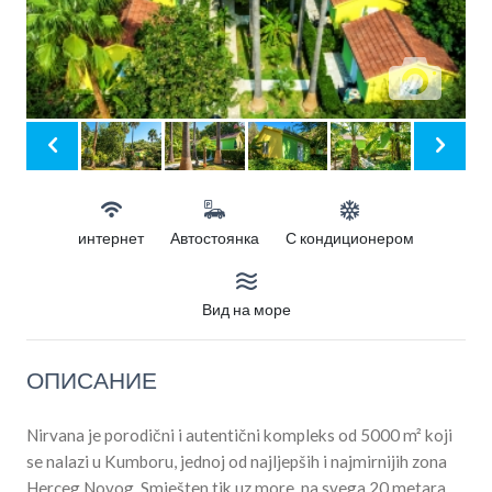
интернет
Автостоянка
С кондиционером
Вид на море
ОПИСАНИЕ
Nirvana je porodični i autentični kompleks od 5000 m² koji
se nalazi u Kumboru, jednoj od najljepših i najmirnijih zona
Herceg Novog. Smješten tik uz more, na svega 20 metara