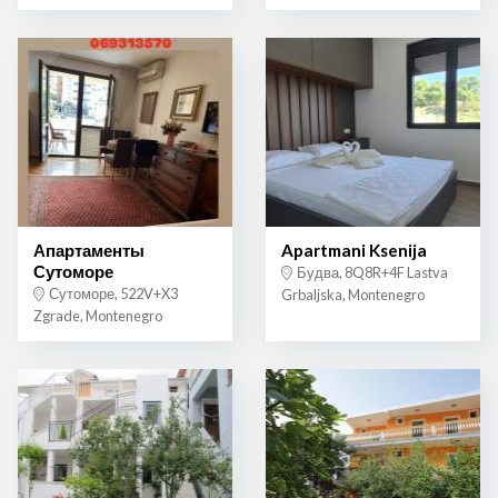
Апартаменты
Apartmani Ksenija
Сутоморе
Будва, 8Q8R+4F Lastva
Сутоморе, 522V+X3
Grbaljska, Montenegro
Zgrade, Montenegro