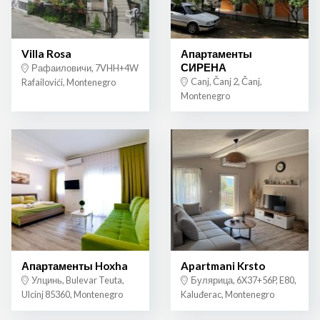
Villa Rosa
Апартаменты
СИРЕНА
Рафаиловичи, 7VHH+4W
Canj, Čanj 2, Čanj,
Rafailovići, Montenegro
Montenegro
Апартаменты Hoxha
Apartmani Krsto
Улцинь, Bulevar Teuta,
Булярица, 6X37+56P, E80,
Ulcinj 85360, Montenegro
Kaluđerac, Montenegro