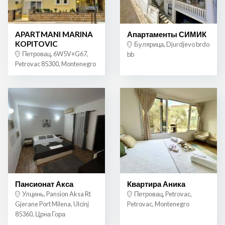
APARTMANI MARINA
Апартаменты СИМИК
KOPITOVIC
Булярица, Djurdjevo brdo
Петровац, 6W5V+G67,
bb
Petrovac 85300, Montenegro
Пансионат Акса
Квартира Аника
Улцинь, Pansion Aksa Rt
Петровац, Petrovac,
Gjerane Port Milena, Ulcinj
Petrovac, Montenegro
85360, Црна Гора