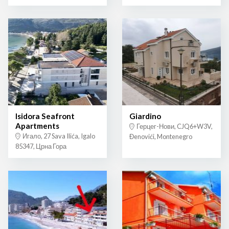
Isidora Seafront
Giardino
Apartments
Герцег-Нови, CJQ6+W3V,
Игало, 27 Sava Ilića, Igalo
Đenovići, Montenegro
85347, Црна Гора