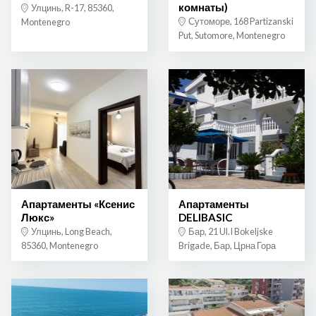
комнаты)
Улцинь, R-17, 85360,
Сутоморе, 168 Partizanski
Montenegro
Put, Sutomore, Montenegro
Апартаменты «Ксенис
Апартаменты
Люкс»
DELIBASIC
Улцинь, Long Beach,
Бар, 21 Ul.I Bokeljske
85360, Montenegro
Brigade, Бар, Црна Гора