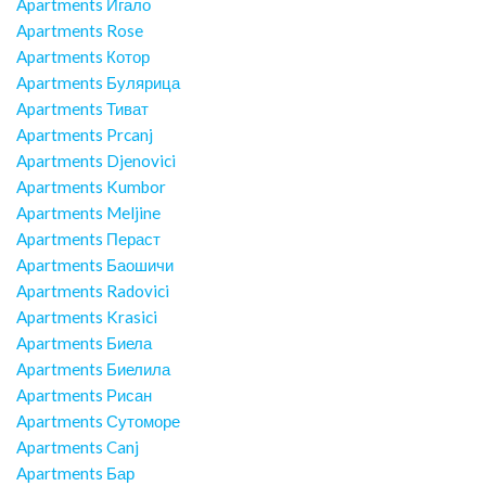
Apartments Игало
Apartments Rose
Apartments Котор
Apartments Булярица
Apartments Тиват
Apartments Prcanj
Apartments Djenovici
Apartments Kumbor
Apartments Meljine
Apartments Пераст
Apartments Баошичи
Apartments Radovici
Apartments Krasici
Apartments Биела
Apartments Биелила
Apartments Рисан
Apartments Сутоморе
Apartments Canj
Apartments Бар