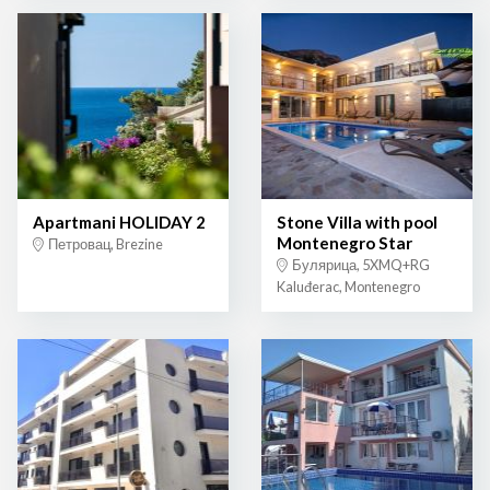
Apartmani HOLIDAY 2
Stone Villa with pool
Montenegro Star
Петровац, Brezine
Булярица, 5XMQ+RG
Kaluđerac, Montenegro