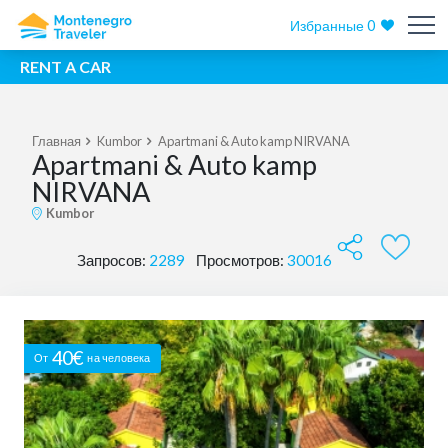
Избранные
0
RENT A CAR
Главная
Kumbor
Apartmani & Auto kamp NIRVANA
Apartmani & Auto kamp
NIRVANA
Kumbor
Запросов:
2289
Просмотров:
30016
40€
От
на человека