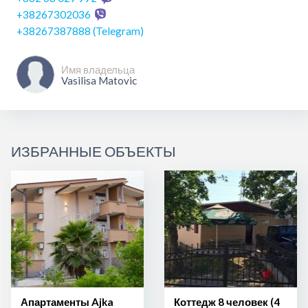
NIRVANU.Vaše utočište uz Jadran, gdje se ljeto osjeća
+38267302036
drugačije.
+38267387888 (Telegram)
Имя владельца
Vasilisa Matovic
ИЗБРАННЫЕ ОБЪЕКТЫ
Апартаменты Ajka
Коттедж 8 человек (4