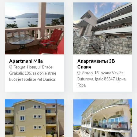
Apartmani Mila
Апартаменты 3В
Спаич
Герцег-Нови, ul. Braće
Игало, 13 Jovana Vavića
Grakalić 106, sa donje strne
Buturova, Igalo 85347, Црна
kuće je šetelište Pet Danica
Гора