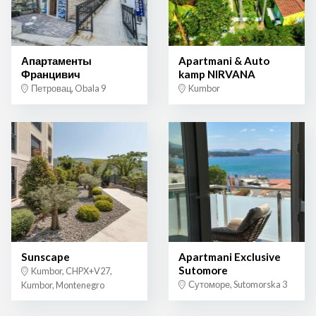
Апартаменты
Apartmani & Auto
Францивич
kamp NIRVANA
Петровац, Obala 9
Kumbor
Sunscape
Apartmani Exclusive
Sutomore
Kumbor, CHPX+V27,
Сутоморе, Sutomorska 3
Kumbor, Montenegro