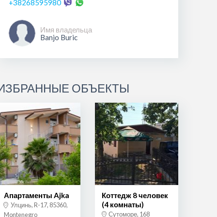
+38268595980
Имя владельца
Banjo Buric
ИЗБРАННЫЕ ОБЪЕКТЫ
Апартаменты Ajka
Коттедж 8 человек
(4 комнаты)
Улцинь, R-17, 85360,
Сутоморе, 168
Montenegro