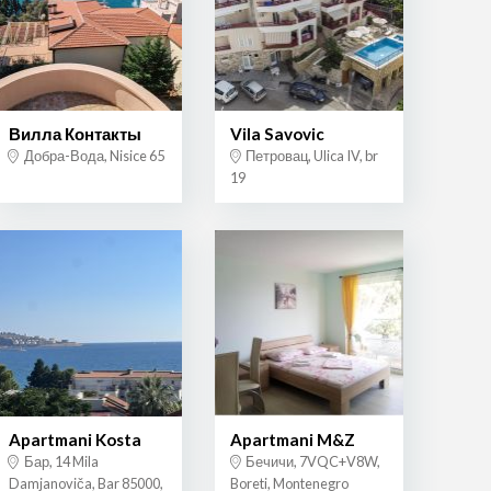
Вилла Контакты
Vila Savovic
Добра-Вода, Nisice 65
Петровац, Ulica IV, br
19
Apartmani Kosta
Apartmani M&Z
Бар, 14 Mila
Бечичи, 7VQC+V8W,
Damjanoviča, Bar 85000,
Boreti, Montenegro