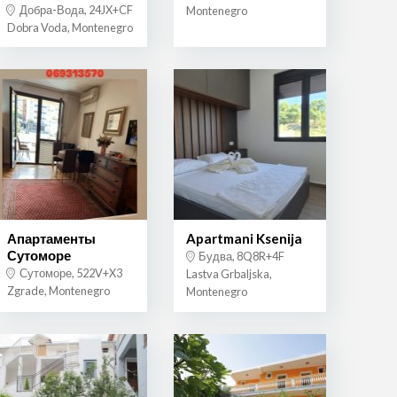
Добра-Вода, 24JX+CF
Montenegro
Dobra Voda, Montenegro
Апартаменты
Apartmani Ksenija
Сутоморе
Будва, 8Q8R+4F
Сутоморе, 522V+X3
Lastva Grbaljska,
Zgrade, Montenegro
Montenegro