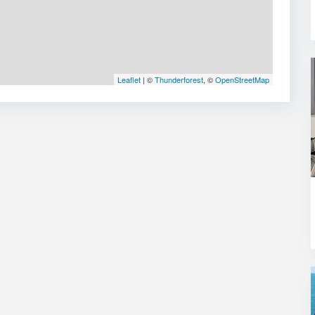
Leaflet
| ©
Thunderforest
, ©
OpenStreetMap