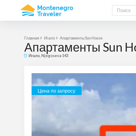
Главная
Игало
Апартаменты Sun House
Апартаменты Sun H
Игало, Njegoseva 143
Цена по запросу