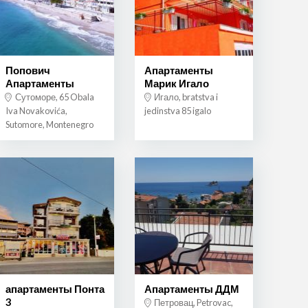
Попович
Апартаменты
Апартаменты
Марик Игало
Сутоморе, 65 Obala
Игало, bratstva i
Iva Novakovića,
jedinstva 85 igalo
Sutomore, Montenegro
апартаменты Понта
Апартаменты ДДМ
3
Петровац, Petrovac,