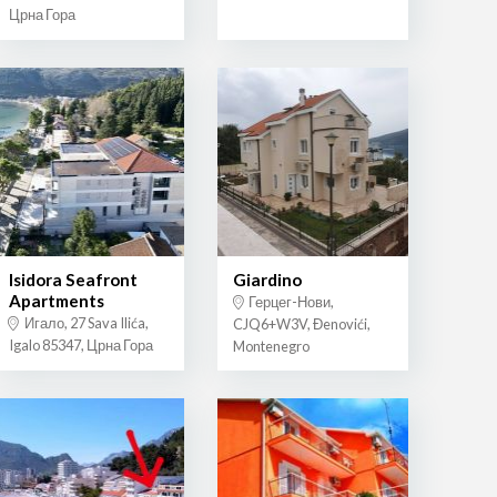
Црна Гора
Isidora Seafront
Giardino
Apartments
Герцег-Нови,
Игало, 27 Sava Ilića,
CJQ6+W3V, Đenovići,
Igalo 85347, Црна Гора
Montenegro