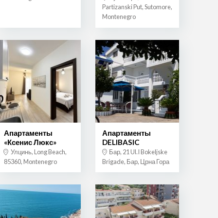
Partizanski Put, Sutomore,
Montenegro
Апартаменты
Апартаменты
«Ксенис Люкс»
DELIBASIC
Улцинь, Long Beach,
Бар, 21 Ul.I Bokeljske
85360, Montenegro
Brigade, Бар, Црна Гора