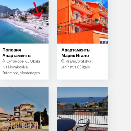
Попович
Апартаменты
Апартаменты
Марик Игало
Сутоморе, 65 Obala
Игало, bratstva i
Iva Novakovića,
jedinstva 85 igalo
Sutomore, Montenegro