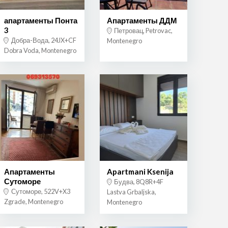
апартаменты Понта
Апартаменты ДДМ
3
Петровац, Petrovac,
Добра-Вода, 24JX+CF
Montenegro
Dobra Voda, Montenegro
Апартаменты
Apartmani Ksenija
Сутоморе
Будва, 8Q8R+4F
Сутоморе, 522V+X3
Lastva Grbaljska,
Zgrade, Montenegro
Montenegro