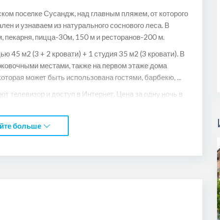
ком поселке Сусандж, над главным пляжем, от которого
лен и узнаваем из натурального соснового леса. В
 пекарня, пицца-30м, 150 м и ресторанов-200 м.
45 м2 (3 + 2 кровати) + 1 студия 35 м2 (3 кровати). В
рковочными местами, также на первом этаже дома
оторая может быть использована гостями, барбекю, ...
 телевизор и доступ в Интернет. Цена за одну ночь в
ти от количества гостей. Цена за одну ночную квартиру в
ости от количества гостей). Мы надеемся, что вы
йте больше
 нами.