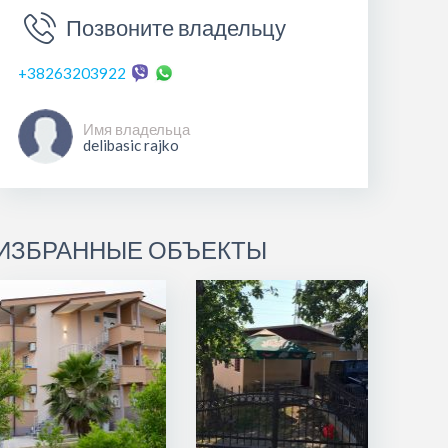
Позвоните владельцу
+38263203922
Имя владельца
delibasic rajko
ИЗБРАННЫЕ ОБЪЕКТЫ