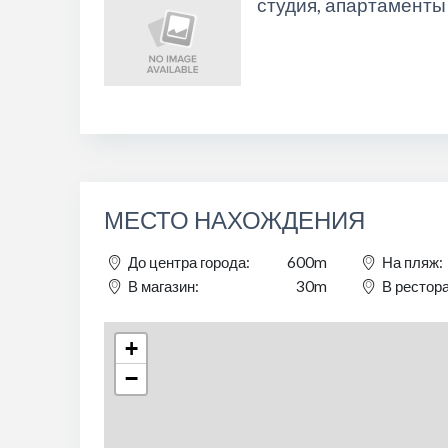
студия, апартаменты
МЕСТО НАХОЖДЕНИЯ
До центра города:
600m
На пляж:
В магазин:
30m
В рестора
+
−