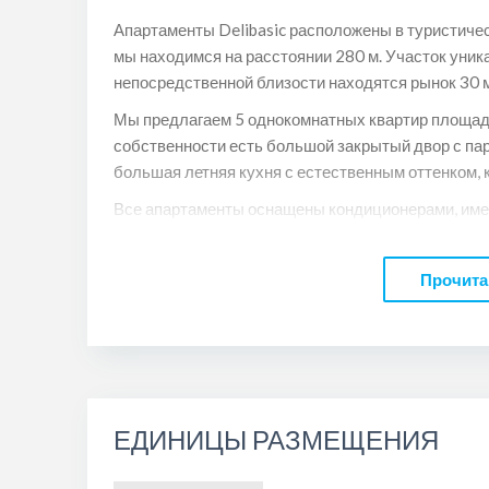
Апартаменты Delibasic расположены в туристичес
мы находимся на расстоянии 280 м. Участок уника
непосредственной близости находятся рынок 30 м,
Мы предлагаем 5 однокомнатных квартир площадью 
собственности есть большой закрытый двор с па
большая летняя кухня с естественным оттенком, к
Все апартаменты оснащены кондиционерами, имеют
июле и августе составляет от 30 евро в зависимос
июне и сентябре составляет от 20 евро (в зависим
Прочита
посетите нас и насладитесь нашим пребыванием с
ЕДИНИЦЫ РАЗМЕЩЕНИЯ