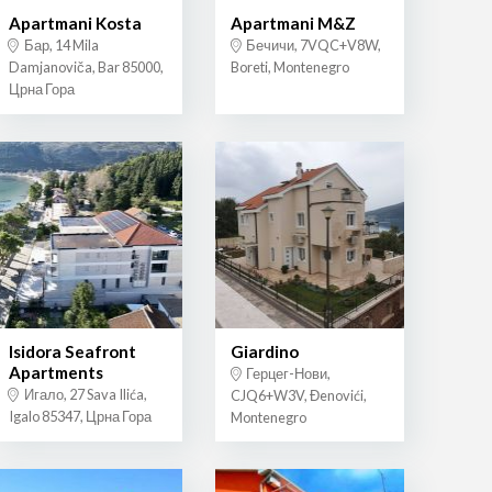
Apartmani Kosta
Apartmani M&Z
Бар, 14 Mila
Бечичи, 7VQC+V8W,
Damjanoviča, Bar 85000,
Boreti, Montenegro
Црна Гора
Isidora Seafront
Giardino
Apartments
Герцег-Нови,
Игало, 27 Sava Ilića,
CJQ6+W3V, Đenovići,
Igalo 85347, Црна Гора
Montenegro