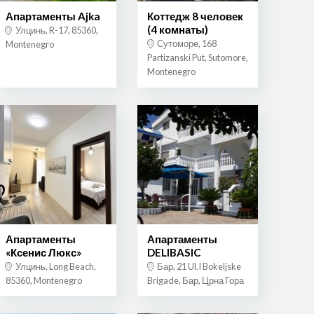
Апартаменты Ajka
Коттедж 8 человек
(4 комнаты)
Улцинь, R-17, 85360,
Сутоморе, 168
Montenegro
Partizanski Put, Sutomore,
Montenegro
Апартаменты
Апартаменты
«Ксенис Люкс»
DELIBASIC
Улцинь, Long Beach,
Бар, 21 Ul.I Bokeljske
85360, Montenegro
Brigade, Бар, Црна Гора