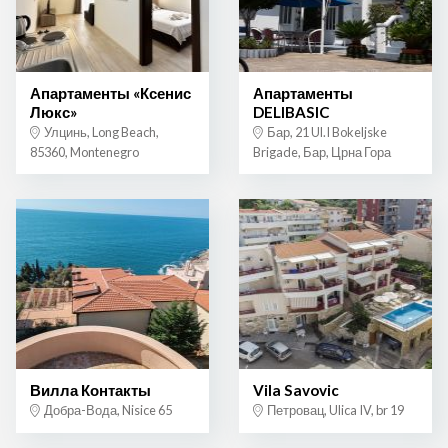
Апартаменты «Ксенис
Апартаменты
Люкс»
DELIBASIC
Улцинь, Long Beach,
Бар, 21 Ul.I Bokeljske
85360, Montenegro
Brigade, Бар, Црна Гора
Вилла Контакты
Vila Savovic
Добра-Вода, Nisice 65
Петровац, Ulica IV, br 19