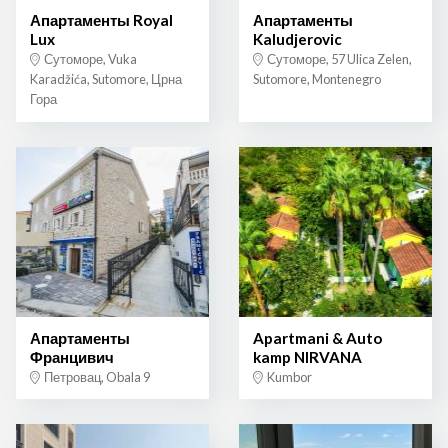
Апартаменты Royal
Апартаменты
Lux
Kaludjerovic
Сутоморе, Vuka
Сутоморе, 57 Ulica Zelen,
Karadžića, Sutomore, Црна
Sutomore, Montenegro
Гора
Апартаменты
Apartmani & Auto
Францивич
kamp NIRVANA
Петровац, Obala 9
Kumbor