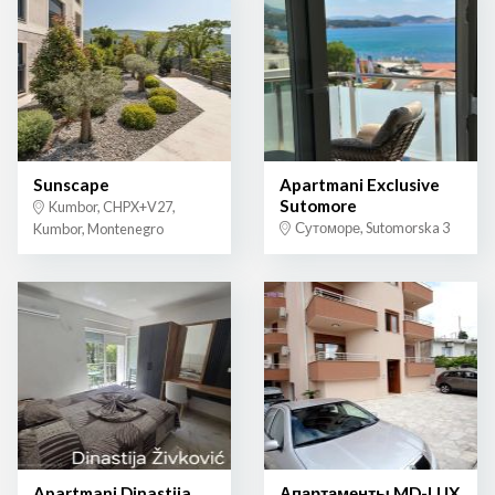
Sunscape
Apartmani Exclusive
Sutomore
Kumbor, CHPX+V27,
Сутоморе, Sutomorska 3
Kumbor, Montenegro
Apartmani Dinastija
Апартаменты MD-LUX