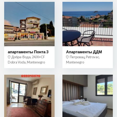
апартаменты Понта 3
Апартаменты ДДМ
Добра-Вода, 24JX+CF
Петровац, Petrovac,
Dobra Voda, Montenegro
Montenegro