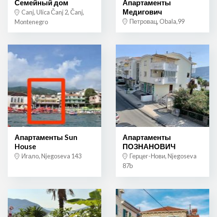
Семейный дом
Апартаменты
Медигович
Canj, Ulica Čanj 2, Čanj,
Петровац, Obala,99
Montenegro
Апартаменты Sun
Апартаменты
House
ПОЗНАНОВИЧ
Игало, Njegoseva 143
Герцег-Нови, Njegoseva
87b