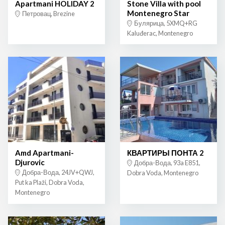
Apartmani HOLIDAY 2
Stone Villa with pool
Montenegro Star
Петровац, Brezine
Булярица, 5XMQ+RG
Kaluđerac, Montenegro
Amd Apartmani-
КВАРТИРЫ ПОНТА 2
Djurovic
Добра-Вода, 93a E851,
Добра-Вода, 24JV+QWJ,
Dobra Voda, Montenegro
Put ka Plaži, Dobra Voda,
Montenegro