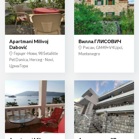
Apartmani Milivoj
Вилла ГЛИСОВИЧ
Dabović
Рисан, GM49+V4 Lipci,
Герцег-Нови, 98 Šetalište
Montenegro
Pet Danica, Herceg - Novi,
Црна Гора