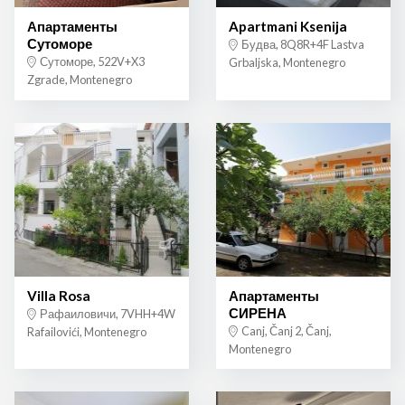
Апартаменты
Apartmani Ksenija
Сутоморе
Будва, 8Q8R+4F Lastva
Сутоморе, 522V+X3
Grbaljska, Montenegro
Zgrade, Montenegro
Villa Rosa
Апартаменты
СИРЕНА
Рафаиловичи, 7VHH+4W
Canj, Čanj 2, Čanj,
Rafailovići, Montenegro
Montenegro