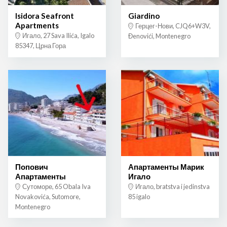
Isidora Seafront
Giardino
Apartments
Герцег-Нови, CJQ6+W3V,
Игало, 27 Sava Ilića, Igalo
Đenovići, Montenegro
85347, Црна Гора
Попович
Апартаменты Марик
Апартаменты
Игало
Сутоморе, 65 Obala Iva
Игало, bratstva i jedinstva
Novakovića, Sutomore,
85 igalo
Montenegro