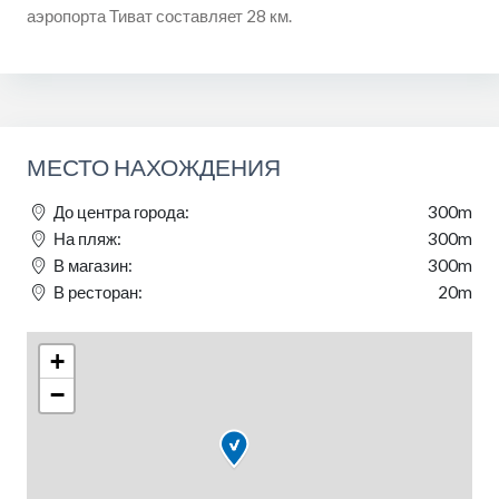
аэропорта Тиват составляет 28 км.
МЕСТО НАХОЖДЕНИЯ
До центра города:
300m
На пляж:
300m
В магазин:
300m
В ресторан:
20m
+
−