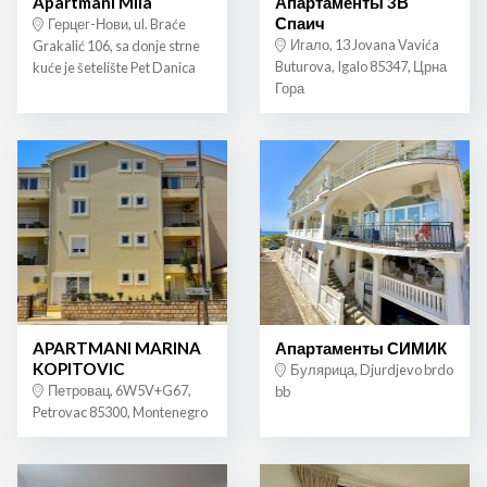
Apartmani Mila
Апартаменты 3В
Спаич
Герцег-Нови, ul. Braće
Игало, 13 Jovana Vavića
Grakalić 106, sa donje strne
Buturova, Igalo 85347, Црна
kuće je šetelište Pet Danica
Гора
APARTMANI MARINA
Апартаменты СИМИК
KOPITOVIC
Булярица, Djurdjevo brdo
Петровац, 6W5V+G67,
bb
Petrovac 85300, Montenegro