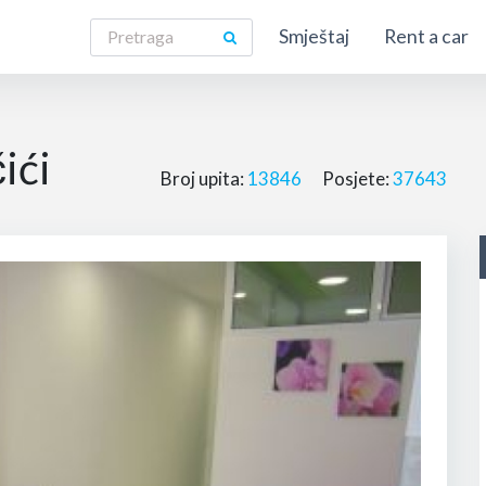
Smještaj
Rent a car
ići
Broj upita:
13846
Posjete:
37643