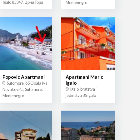
Igalo 85347, Црна Гора
Montenegro
Popovic Apartmani
Apartmani Maric
Igalo
Sutomore, 65 Obala Iva
Igalo, bratstva i
Novakovića, Sutomore,
jedinstva 85 igalo
Montenegro