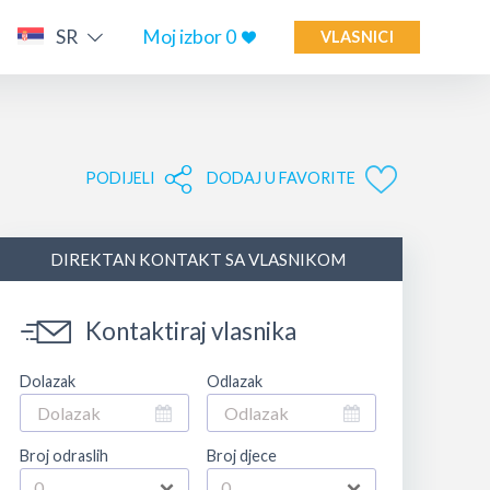
SR
Moj izbor
0
VLASNICI
PODIJELI
DODAJ U FAVORITE
DIREKTAN KONTAKT SA VLASNIKOM
Kontaktiraj vlasnika
Dolazak
Odlazak
Broj odraslih
Broj djece