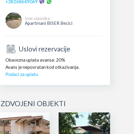
+38268649069
Ime vlasnika
Apartmani BISER Becici
Uslovi rezervacije
Obavezna uplata avansa: 20%
Avans je nepovratan kod otkazivanja.
Podaci za uplatu
IZDVOJENI OBJEKTI