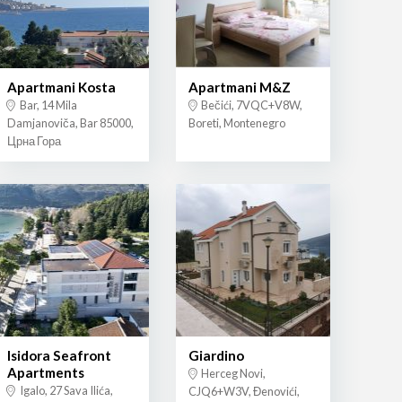
Apartmani Kosta
Apartmani M&Z
Bar, 14 Mila
Bečići, 7VQC+V8W,
Damjanoviča, Bar 85000,
Boreti, Montenegro
Црна Гора
Isidora Seafront
Giardino
Apartments
Herceg Novi,
Igalo, 27 Sava Ilića,
CJQ6+W3V, Đenovići,