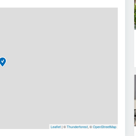
Leaflet
| ©
Thunderforest
, ©
OpenStreetMap