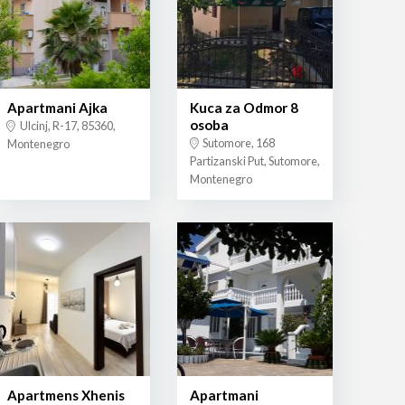
Apartmani Ajka
Kuca za Odmor 8
osoba
Ulcinj, R-17, 85360,
Sutomore, 168
Montenegro
Partizanski Put, Sutomore,
Montenegro
Apartmens Xhenis
Apartmani