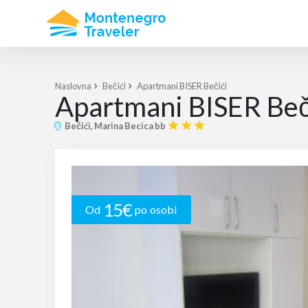
Naslovna
Bečići
Apartmani BISER Bečići
Apartmani BISER Beč
Bečići, Marina Becica bb
15€
Od
po osobi