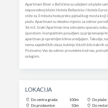
Apartmani Biser u Bečićima su udaljeni od plaže sam
neposrednoj blizini Hotela Bellavista i Hotela Euro
stiže za 3 minuta hoda preko pješačkog mosta koji 
plažu. Apartmani su idealno mjesto za odmor porodi
36 m2. Svaki Apartman ima odvojenu spavaću sobu,dn
šporetom i kompletnim posudjem za pripremanje hrane
apartman je opremljen klima uredjajem. Takodje, n
nema zajedničkih ulaza, kuhinju itd.niti bilo kakvih z
Pozivamo Vas da odmor provedete kod nas, potrud
uslugom.
LOKACIJA
Do centra grada:
100m
Do plaže:
Do prodavnice:
50m
Do restor