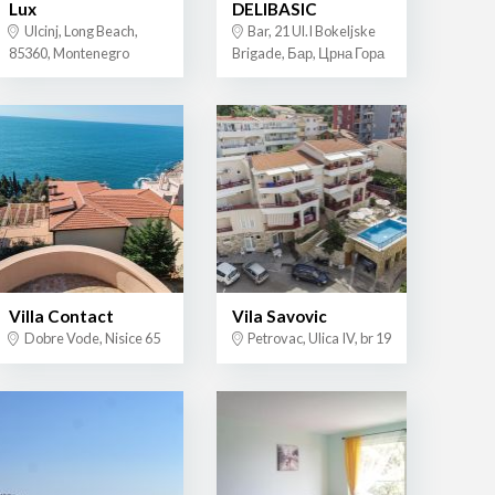
Lux
DELIBASIC
Ulcinj, Long Beach,
Bar, 21 Ul.I Bokeljske
85360, Montenegro
Brigade, Бар, Црна Гора
Villa Contact
Vila Savovic
Dobre Vode, Nisice 65
Petrovac, Ulica IV, br 19