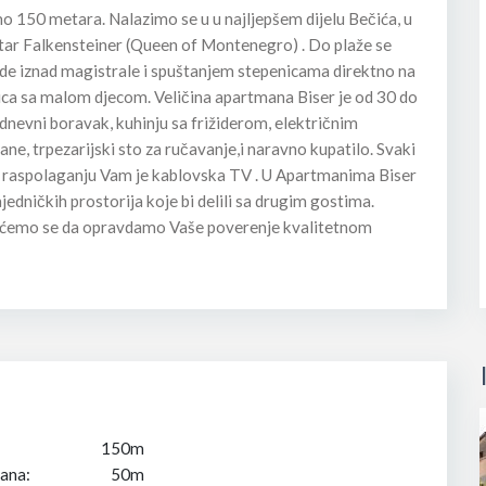
o 150 metara. Nalazimo se u u najljepšem dijelu Bečića, u
star Falkensteiner (Queen of Montenegro) . Do plaže se
ide iznad magistrale i spuštanjem stepenicama direktno na
ca sa malom djecom. Veličina apartmana Biser je od 30 do
evni boravak, kuhinju sa frižiderom, električnim
, trpezarijski sto za ručavanje,i naravno kupatilo. Svaki
a raspolaganju Vam je kablovska TV . U Apartmanima Biser
ajedničkih prostorija koje bi delili sa drugim gostima.
ićemo se da opravdamo Vaše poverenje kvalitetnom
150m
ana:
50m