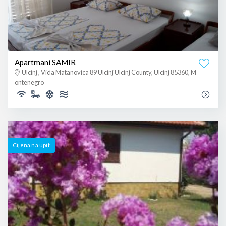
Apartmani SAMIR
Ulcinj , Vida Matanovica 89 Ulcinj Ulcinj County, Ulcinj 85360, M
ontenegro
Cijena na upit