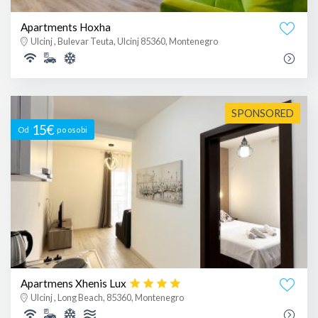
Apartments Hoxha
Ulcinj , Bulevar Teuta, Ulcinj 85360, Montenegro
SPONSORED
15€
Od
po osobi
Apartmens Xhenis Lux
Ulcinj , Long Beach, 85360, Montenegro