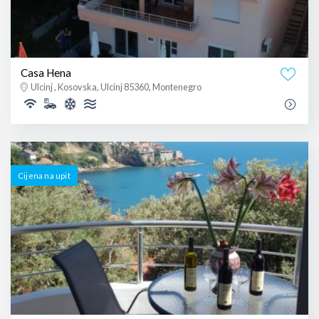
Casa Hena
Ulcinj , Kosovska, Ulcinj 85360, Montenegro
Cijena na upit