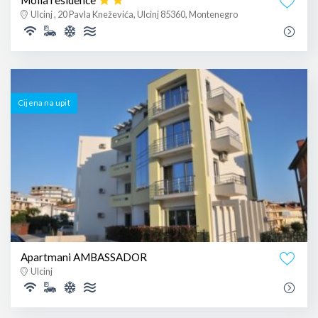
Molla residence
Ulcinj , 20 Pavla Kneževića, Ulcinj 85360, Montenegro
Cijena na upit
Apartmani AMBASSADOR
Ulcinj