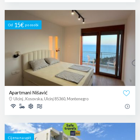
15€
Od
po osobi
Apartmani Nišavić
Ulcinj , Kosovska, Ulcinj 85360, Montenegro
Cijena na upit