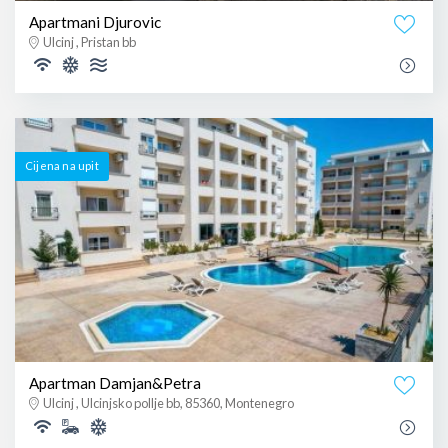
Apartmani Djurovic
Ulcinj , Pristan bb
Cijena na upit
Apartman Damjan&Petra
Ulcinj , Ulcinjsko pollje bb, 85360, Montenegro