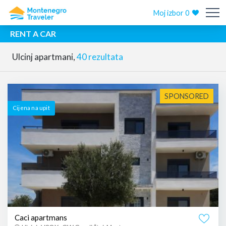
Moj izbor
0
RENT A CAR
Ulcinj apartmani,
40 rezultata
SPONSORED
Cijena na upit
Caci apartmans