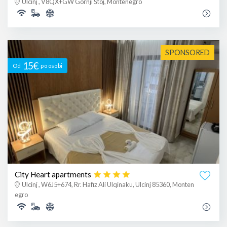
Ulcinj , V8QX+GW Gornji Štoj, Montenegro
SPONSORED
15€
Od
po osobi
City Heart apartments
Ulcinj , W6J5+674, Rr. Hafiz Ali Ulqinaku, Ulcinj 85360, Monten
egro