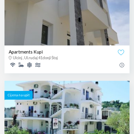
Apartments Kupi
Ulcinj , Ul.rudaj 41donji Štoj
Cijena na upit