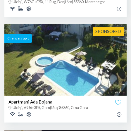
Ulcinj , W76C+C5X, 11 Rug, Donji Štoj 85360, Montenegro
SPONSORED
Cijena na upit
Apartmani Ada Bojana
Ulcinj , V9J6+3F5, Gornji Štoj 85360, Crna Gora