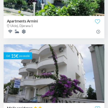
Apartments Armini
Ulcinj , Djerana 1
15€
Od
po osobi