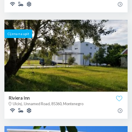
Cijena na upit
Riviera Inn
Ulcinj , Unnamed Road, 85360, Montenegro