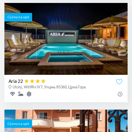
Cijena na upit
Aria 22
Ulcinj , W69R+JV7, Улцињ 85360, Црна Гора
Cijena na upit