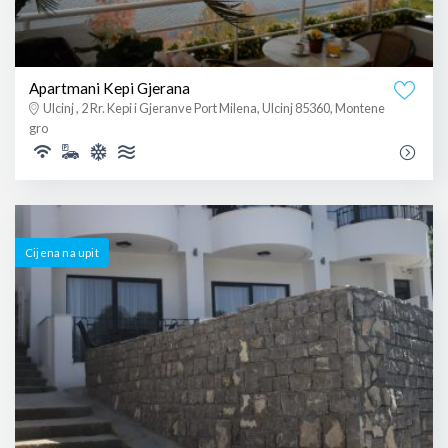
Apartmani Kepi Gjerana
Ulcinj , 2 Rr. Kepi i Gjeranve Port Milena, Ulcinj 85360, Montene
gro
Cijena na upit