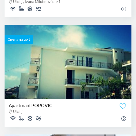
Ulcinj , Ivana Milutinovica 51
Cijena na upit
Apartmani POPOVIC
Ulcinj