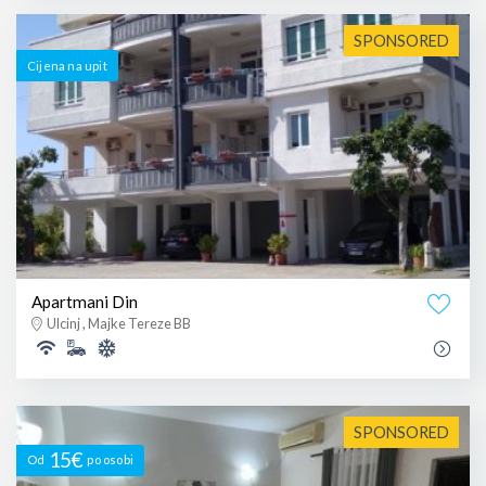
SPONSORED
Cijena na upit
Apartmani Din
Ulcinj , Majke Tereze BB
SPONSORED
15€
Od
po osobi