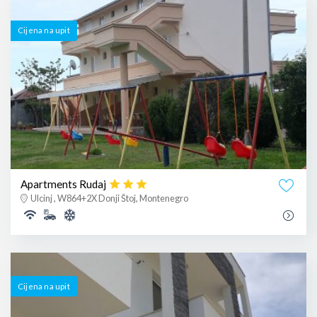
Cijena na upit
Apartments Rudaj
Ulcinj , W864+2X Donji Štoj, Montenegro
Cijena na upit