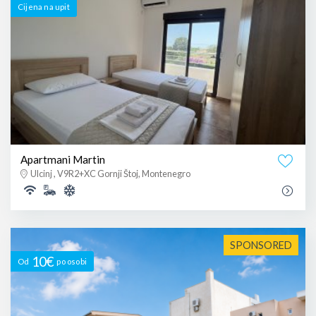
Cijena na upit
Apartmani Martin
Ulcinj , V9R2+XC Gornji Štoj, Montenegro
SPONSORED
10€
Od
po osobi