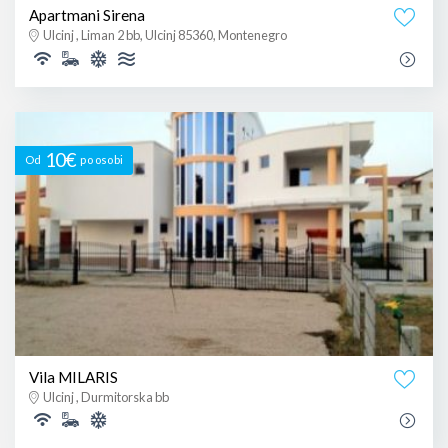
Apartmani Sirena
Ulcinj , Liman 2 bb, Ulcinj 85360, Montenegro
10€
Od
po osobi
Vila MILARIS
Ulcinj , Durmitorska bb