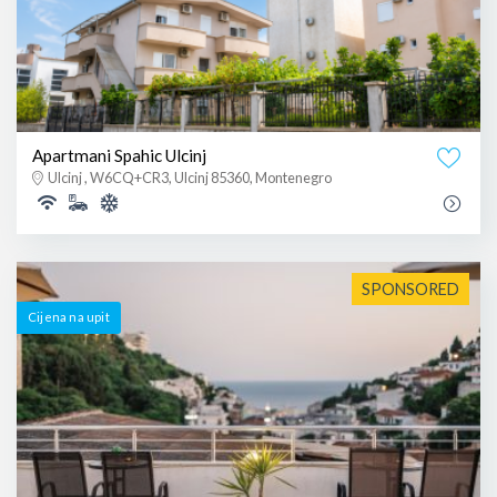
Apartmani Spahic Ulcinj
Ulcinj , W6CQ+CR3, Ulcinj 85360, Montenegro
SPONSORED
Cijena na upit