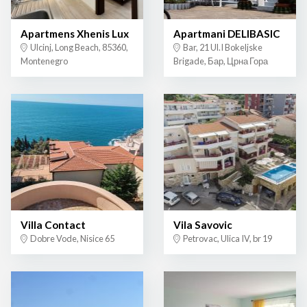
Apartmens Xhenis Lux
Apartmani DELIBASIC
Ulcinj, Long Beach, 85360,
Bar, 21 Ul.I Bokeljske
Montenegro
Brigade, Бар, Црна Гора
Villa Contact
Vila Savovic
Dobre Vode, Nisice 65
Petrovac, Ulica IV, br 19