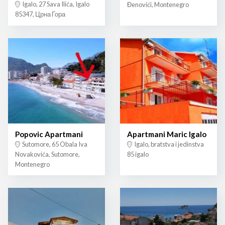
Igalo, 27 Sava Ilića, Igalo
Đenovići, Montenegro
85347, Црна Гора
Popovic Apartmani
Apartmani Maric Igalo
Sutomore, 65 Obala Iva
Igalo, bratstva i jedinstva
Novakovića, Sutomore,
85 igalo
Montenegro