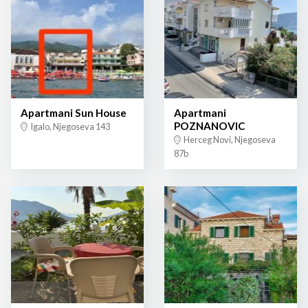
Apartmani Sun House
Apartmani
POZNANOVIC
Igalo, Njegoseva 143
Herceg Novi, Njegoseva
87b