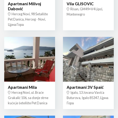
Apartmani Milivoj
Vila GLISOVIC
Dabović
Risan, GM49+V4 Lipci,
Herceg Novi, 98 Šetalište
Montenegro
Pet Danica, Herceg - Novi,
Црна Гора
Apartmani Mila
Apartmani 3V Spaić
Herceg Novi, ul. Braće
Igalo, 13 Jovana Vavića
Grakalić 106, sa donje strne
Buturova, Igalo 85347, Црна
kuće je šetelište Pet Danica
Гора