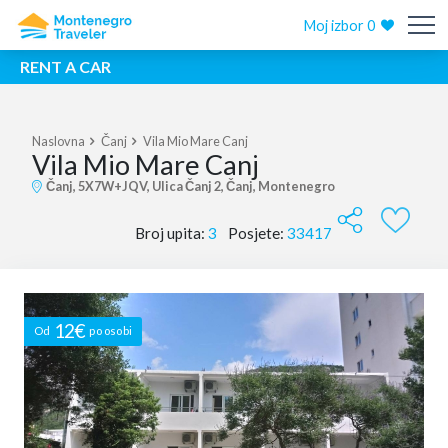
Moj izbor
0
RENT A CAR
Naslovna
Čanj
Vila Mio Mare Canj
Vila Mio Mare Canj
Čanj, 5X7W+JQV, Ulica Čanj 2, Čanj, Montenegro
Broj upita:
3
Posjete:
33417
12€
Od
po osobi