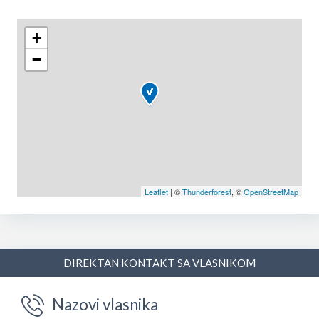
+
−
Leaflet
| ©
Thunderforest
, ©
OpenStreetMap
DIREKTAN KONTAKT SA VLASNIKOM
Nazovi vlasnika