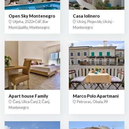
Open Sky Montenegro
Casa lolinero
Utjeha, 2522+C6F, Bar
Ulcinj, Pinjes bb, Ulcinj -
Municipality, Montenegro
Montenegro
Apart house Family
Marco Polo Apartmani
Čanj, Ulica Čanj 2, Čanj,
Petrovac, Obala,99
Montenegro