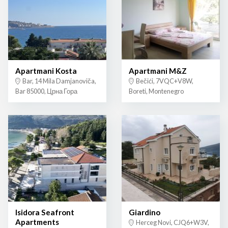
Apartmani Kosta
Apartmani M&Z
Bar, 14 Mila Damjanoviča,
Bečići, 7VQC+V8W,
Bar 85000, Црна Гора
Boreti, Montenegro
Isidora Seafront
Giardino
Apartments
Herceg Novi, CJQ6+W3V,