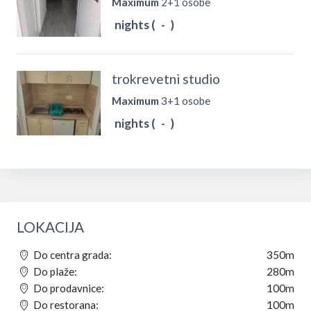
Maximum
2+1 osobe
nights (
-
)
trokrevetni studio
Maximum
3+1 osobe
nights (
-
)
LOKACIJA
Do centra grada:
350m
Do plaže:
280m
Do prodavnice:
100m
Do restorana:
100m