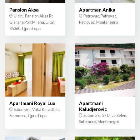
Pansion Aksa
Apartman Anika
Ulcinj, Pansion Aksa Rt
Petrovac, Petrovac,
Gjerane Port Milena, Ulcinj
Petrovac, Montenegro
85360, Црна Гора
Apartmani Royal Lux
Apartmani
Kaludjerovic
Sutomore, Vuka Karadžića,
Sutomore, 57 Ulica Zelen,
Sutomore, Црна Гора
Sutomore, Montenegro