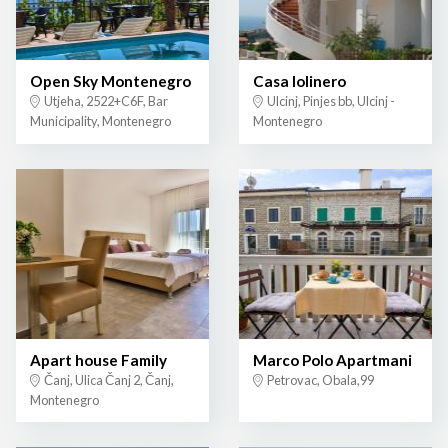
Open Sky Montenegro
Casa lolinero
Utjeha, 2522+C6F, Bar
Ulcinj, Pinjes bb, Ulcinj -
Municipality, Montenegro
Montenegro
Apart house Family
Marco Polo Apartmani
Čanj, Ulica Čanj 2, Čanj,
Petrovac, Obala,99
Montenegro