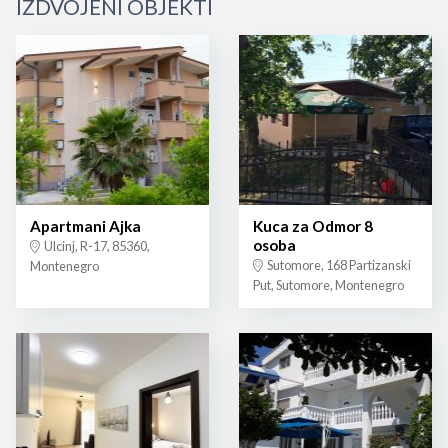
IZDVOJENI OBJEKTI
Apartmani Ajka
Kuca za Odmor 8
osoba
Ulcinj, R-17, 85360,
Sutomore, 168 Partizanski
Montenegro
Put, Sutomore, Montenegro