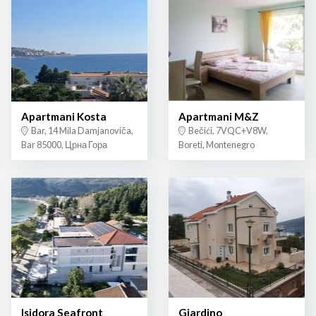
Apartmani Kosta
Apartmani M&Z
Bar, 14 Mila Damjanoviča,
Bečići, 7VQC+V8W,
Bar 85000, Црна Гора
Boreti, Montenegro
Isidora Seafront
Giardino