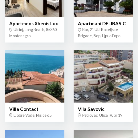
Apartmens Xhenis Lux
Apartmani DELIBASIC
Ulcinj, Long Beach, 85360,
Bar, 21 Ul.I Bokeljske
Montenegro
Brigade, Бар, Црна Гора
Villa Contact
Vila Savovic
Dobre Vode, Nisice 65
Petrovac, Ulica IV, br 19