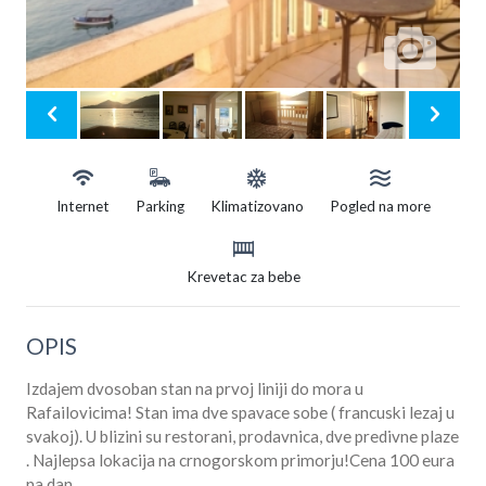
Internet
Parking
Klimatizovano
Pogled na more
Krevetac za bebe
OPIS
Izdajem dvosoban stan na prvoj liniji do mora u
Rafailovicima! Stan ima dve spavace sobe ( francuski lezaj u
svakoj). U blizini su restorani, prodavnica, dve predivne plaze
. Najlepsa lokacija na crnogorskom primorju!Cena 100 eura
na dan.