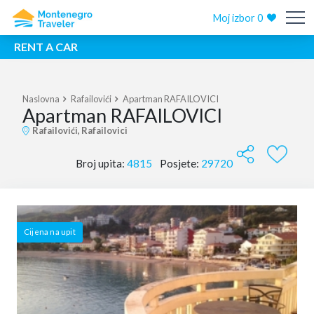
Moj izbor
0
RENT A CAR
Naslovna
Rafailovići
Apartman RAFAILOVICI
Apartman RAFAILOVICI
Rafailovići, Rafailovici
Broj upita:
4815
Posjete:
29720
Cijena na upit