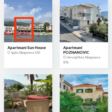
Apartmani Sun House
Apartmani
POZNANOVIC
Igalo, Njegoseva 143
Herceg Novi, Njegoseva
87b