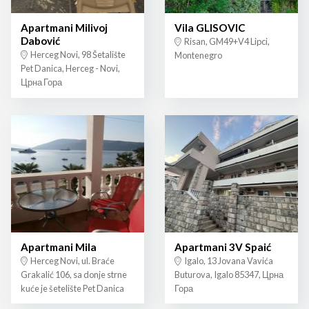
Apartmani Milivoj
Vila GLISOVIC
Dabović
Risan, GM49+V4 Lipci,
Herceg Novi, 98 Šetalište
Montenegro
Pet Danica, Herceg - Novi,
Црна Гора
Apartmani Mila
Apartmani 3V Spaić
Herceg Novi, ul. Braće
Igalo, 13 Jovana Vavića
Grakalić 106, sa donje strne
Buturova, Igalo 85347, Црна
kuće je šetelište Pet Danica
Гора