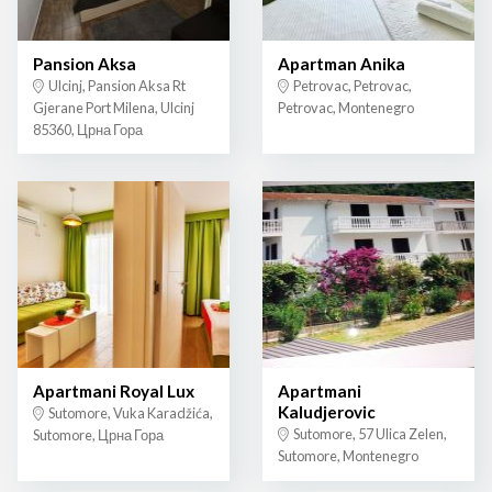
Pansion Aksa
Apartman Anika
Ulcinj, Pansion Aksa Rt
Petrovac, Petrovac,
Gjerane Port Milena, Ulcinj
Petrovac, Montenegro
85360, Црна Гора
Apartmani Royal Lux
Apartmani
Kaludjerovic
Sutomore, Vuka Karadžića,
Sutomore, 57 Ulica Zelen,
Sutomore, Црна Гора
Sutomore, Montenegro