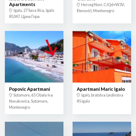
Apartments
Herceg Novi, CJQ6+W3V,
Igalo, 27 Sava Ilića, Igalo
Đenovići, Montenegro
85347, Црна Гора
Popovic Apartmani
Apartmani Maric Igalo
Sutomore, 65 Obala Iva
Igalo, bratstva i jedinstva
Novakovića, Sutomore,
85 igalo
Montenegro