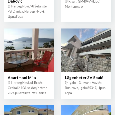
Dabović
Risan, GM49+V4 Lipci,
Herceg Novi, 98 Šetalište
Montenegro
Pet Danica, Herceg - Novi,
Црна Гора
Apartmani Mila
Lägenheter 3V Spaić
Herceg Novi, ul. Braće
Igalo, 13 Jovana Vavića
Grakalić 106, sa donje strne
Buturova, Igalo 85347, Црна
kuće je šetelište Pet Danica
Гора