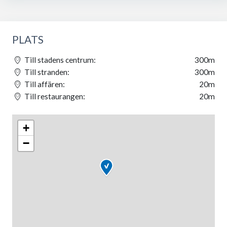
PLATS
Till stadens centrum:
300m
Till stranden:
300m
Till affären:
20m
Till restaurangen:
20m
+
−