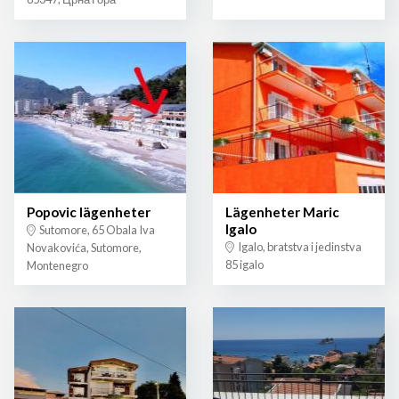
Popovic lägenheter
Lägenheter Maric
Igalo
Sutomore, 65 Obala Iva
Igalo, bratstva i jedinstva
Novakovića, Sutomore,
85 igalo
Montenegro