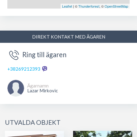
Leaflet
| ©
Thunderforest
, ©
OpenStreetMap
DIREKT KONTAKT MED ÄGAREN
Ring till ägaren
+38269212393
Ägarnamn
Lazar Mirkovic
UTVALDA OBJEKT