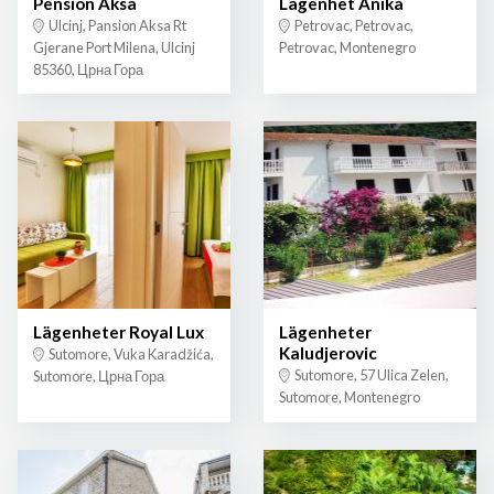
Pension Aksa
Lägenhet Anika
Ulcinj, Pansion Aksa Rt
Petrovac, Petrovac,
Gjerane Port Milena, Ulcinj
Petrovac, Montenegro
85360, Црна Гора
Lägenheter Royal Lux
Lägenheter
Kaludjerovic
Sutomore, Vuka Karadžića,
Sutomore, 57 Ulica Zelen,
Sutomore, Црна Гора
Sutomore, Montenegro