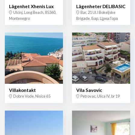
Lägenhet Xhenis Lux
Lägenheter DELIBASIC
Ulcinj, Long Beach, 85360,
Bar, 21 Ul.I Bokeljske
Montenegro
Brigade, Бар, Црна Гора
Villakontakt
Vila Savovic
Dobre Vode, Nisice 65
Petrovac, Ulica IV, br 19