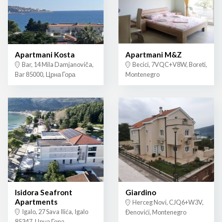
Apartmani Kosta
Apartmani M&Z
Bar, 14 Mila Damjanoviča,
Becici, 7VQC+V8W, Boreti,
Bar 85000, Црна Гора
Montenegro
Isidora Seafront
Giardino
Apartments
Herceg Novi, CJQ6+W3V,
Igalo, 27 Sava Ilića, Igalo
Đenovići, Montenegro
85347, Црна Гора