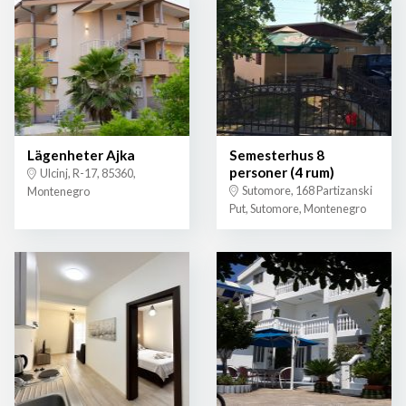
Lägenheter Ajka
Semesterhus 8
personer (4 rum)
Ulcinj, R-17, 85360,
Sutomore, 168 Partizanski
Montenegro
Put, Sutomore, Montenegro