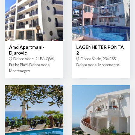
Amd Apartmani-
LÄGENHETER PONTA
Djurovic
2
Dobre Vode, 24JV+QWJ,
Dobre Vode, 93a E851,
Put ka Plaži, Dobra Voda,
Dobra Voda, Montenegro
Montenegro