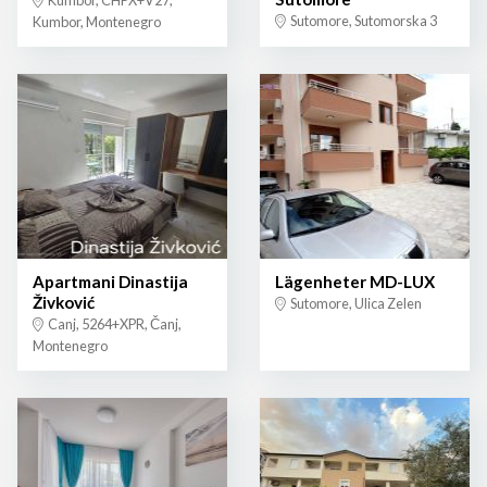
Kumbor, CHPX+V27,
Sutomore, Sutomorska 3
Kumbor, Montenegro
Apartmani Dinastija
Lägenheter MD-LUX
Živković
Sutomore, Ulica Zelen
Canj, 5264+XPR, Čanj,
Montenegro