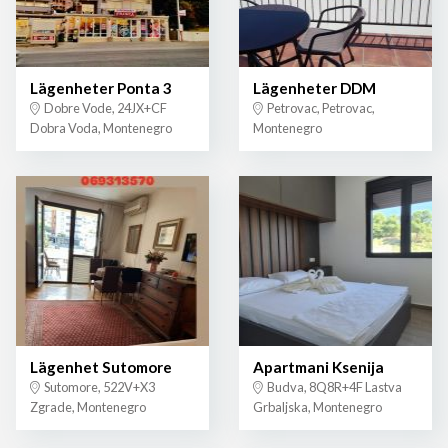
Lägenheter Ponta 3
Lägenheter DDM
Dobre Vode, 24JX+CF
Petrovac, Petrovac,
Dobra Voda, Montenegro
Montenegro
Lägenhet Sutomore
Apartmani Ksenija
Sutomore, 522V+X3
Budva, 8Q8R+4F Lastva
Zgrade, Montenegro
Grbaljska, Montenegro