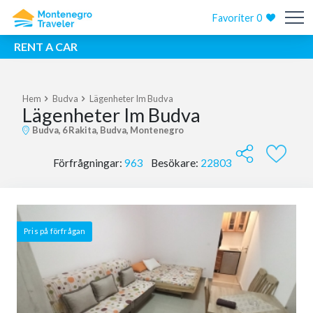
Favoriter
0
RENT A CAR
Hem
Budva
Lägenheter Im Budva
Lägenheter Im Budva
Budva, 6 Rakita, Budva, Montenegro
Förfrågningar:
963
Besökare:
22803
Pris på förfrågan