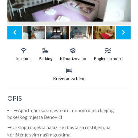
Internet
Parking
Klimatizovano
Pogled na more
Krevetac za bebe
OPIS
➡Apartmani su smješteni u mirnom dijelu lijepog
bokeškog mjesta Đenović!
➡U sklopu objekta nalazi se i bašta sa roštiljem, na
korištenje svim našim gostima.