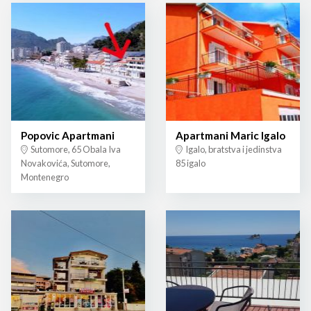
Popovic Apartmani
Apartmani Maric Igalo
Sutomore, 65 Obala Iva
Igalo, bratstva i jedinstva
Novakovića, Sutomore,
85 igalo
Montenegro