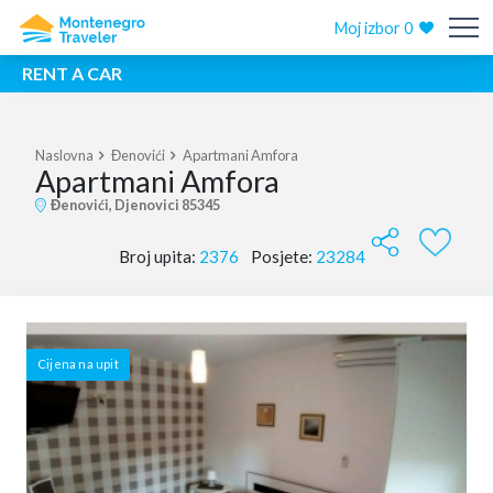
Moj izbor
0
RENT A CAR
Naslovna
Đenovići
Apartmani Amfora
Apartmani Amfora
Đenovići, Djenovici 85345
Broj upita:
2376
Posjete:
23284
Cijena na upit