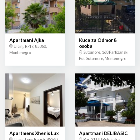
Apartmani Ajka
Kuca za Odmor 8
osoba
Ulcinj, R-17, 85360,
Sutomore, 168 Partizanski
Montenegro
Put, Sutomore, Montenegro
Apartmens Xhenis Lux
Apartmani DELIBASIC
Ulcinj, Long Beach, 85360,
Bar, 21 Ul.I Bokeljske