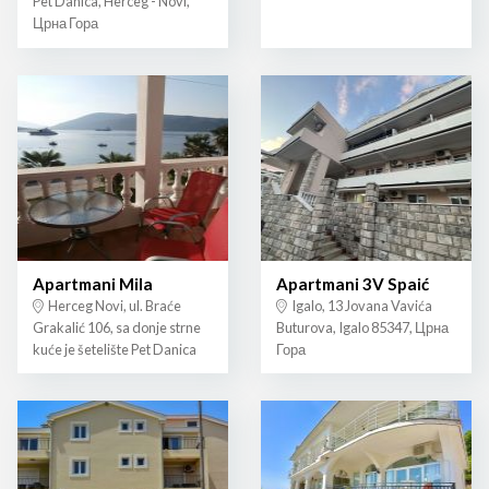
Pet Danica, Herceg - Novi,
Црна Гора
Apartmani Mila
Apartmani 3V Spaić
Herceg Novi, ul. Braće
Igalo, 13 Jovana Vavića
Grakalić 106, sa donje strne
Buturova, Igalo 85347, Црна
kuće je šetelište Pet Danica
Гора