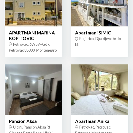
APARTMANI MARINA
Apartmani SIMIC
KOPITOVIC
Buljarica, Djurdjevo brdo
Petrovac, 6W5V+G67,
bb
Petrovac 85300, Montenegro
Pansion Aksa
Apartman Anika
Ulcinj, Pansion Aksa Rt
Petrovac, Petrovac,
Gjerane Port Milena, Ulcinj
Petrovac, Montenegro