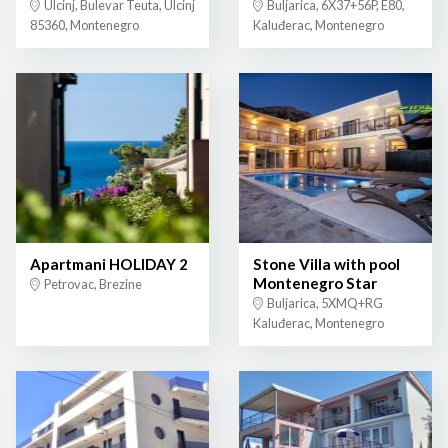
Ulcinj, Bulevar Teuta, Ulcinj
Buljarica, 6X37+56P, E80,
85360, Montenegro
Kaluđerac, Montenegro
Apartmani HOLIDAY 2
Stone Villa with pool
Montenegro Star
Petrovac, Brezine
Buljarica, 5XMQ+RG
Kaluđerac, Montenegro