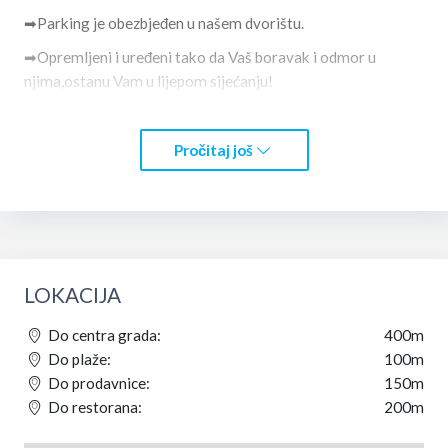
➡Parking je obezbjeđen u našem dvorištu.
➡Opremljeni i uređeni tako da Vaš boravak i odmor u
njima,ostanu Vam u lijepom sijećanju!
Dobro nam došli!!! ⚓
S poštovanjem Špiro i Teodora
Pročitaj još
LOKACIJA
Do centra grada:
400m
Do plaže:
100m
Do prodavnice:
150m
Do restorana:
200m