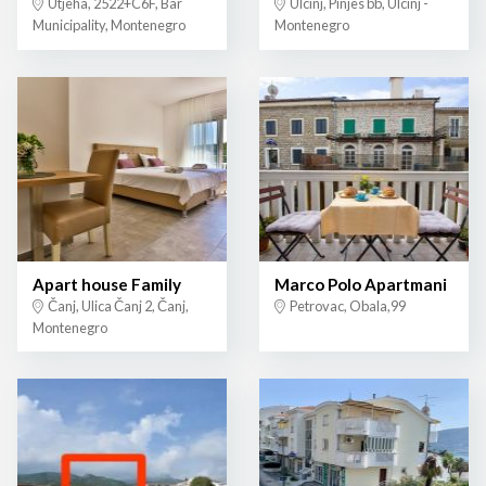
Utjeha, 2522+C6F, Bar
Ulcinj, Pinjes bb, Ulcinj -
Municipality, Montenegro
Montenegro
Apart house Family
Marco Polo Apartmani
Čanj, Ulica Čanj 2, Čanj,
Petrovac, Obala,99
Montenegro