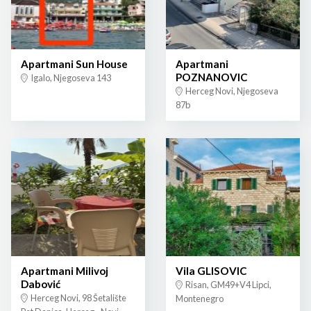
Apartmani Sun House
Apartmani
POZNANOVIC
Igalo, Njegoseva 143
Herceg Novi, Njegoseva
87b
Apartmani Milivoj
Vila GLISOVIC
Dabović
Risan, GM49+V4 Lipci,
Herceg Novi, 98 Šetalište
Montenegro