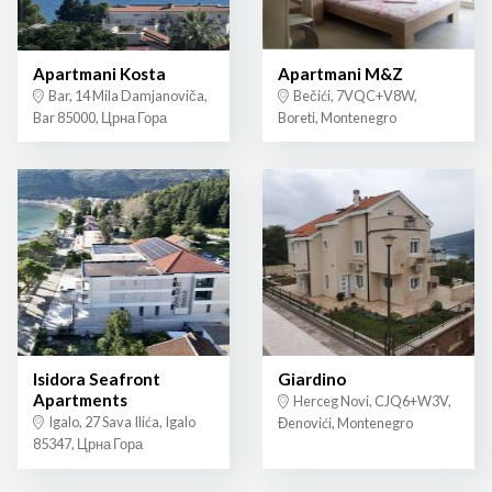
Apartmani Kosta
Apartmani M&Z
Bar, 14 Mila Damjanoviča,
Bečići, 7VQC+V8W,
Bar 85000, Црна Гора
Boreti, Montenegro
Isidora Seafront
Giardino
Apartments
Herceg Novi, CJQ6+W3V,
Igalo, 27 Sava Ilića, Igalo
Đenovići, Montenegro
85347, Црна Гора