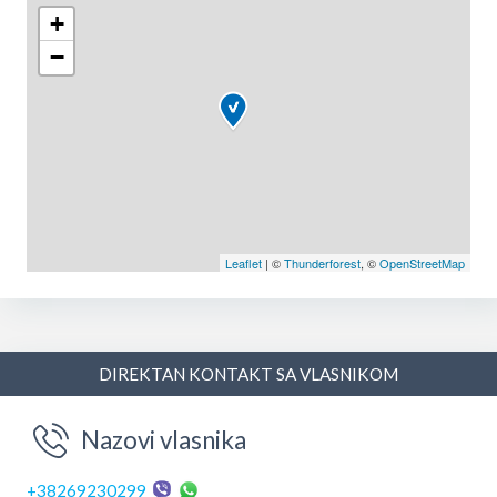
+
−
Leaflet
| ©
Thunderforest
, ©
OpenStreetMap
DIREKTAN KONTAKT SA VLASNIKOM
Nazovi vlasnika
+38269230299