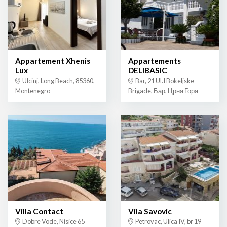
Appartement Xhenis
Appartements
Lux
DELIBASIC
Ulcinj, Long Beach, 85360,
Bar, 21 Ul.I Bokeljske
Montenegro
Brigade, Бар, Црна Гора
Villa Contact
Vila Savovic
Dobre Vode, Nisice 65
Petrovac, Ulica IV, br 19