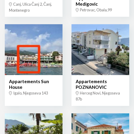
Medigovic
Canj, Ulica Čanj 2, Čanj,
Petrovac, Obala,99
Montenegro
Appartements Sun
Appartements
House
POZNANOVIC
Igalo, Njegoseva 143
Herceg Novi, Njegoseva
87b