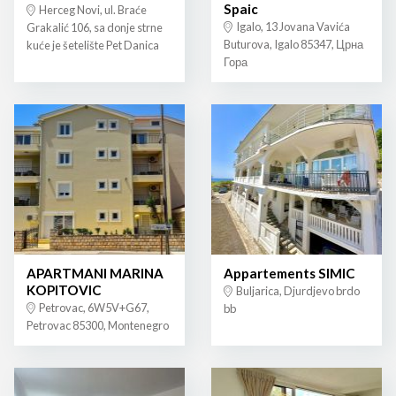
Spaic
Herceg Novi, ul. Braće
Igalo, 13 Jovana Vavića
Grakalić 106, sa donje strne
Buturova, Igalo 85347, Црна
kuće je šetelište Pet Danica
Гора
APARTMANI MARINA
Appartements SIMIC
KOPITOVIC
Buljarica, Djurdjevo brdo
Petrovac, 6W5V+G67,
bb
Petrovac 85300, Montenegro