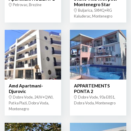
Montenegro Star
Petrovac, Brezine
Buljarica, 5XMQ+RG
Kaluđerac, Montenegro
Amd Apartmani-
APPARTEMENTS
Djurovic
PONTA 2
Dobre Vode, 24JV+QWJ,
Dobre Vode, 93a E851,
Put ka Plaži, Dobra Voda,
Dobra Voda, Montenegro
Montenegro