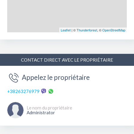
Leaflet
| ©
Thunderforest
, ©
OpenStreetMap
CONTACT DIRECT AVEC LE PROPRIÉTAIRE
Appelez le propriétaire
+38263276979
Le nom du propriétaire
Administrator