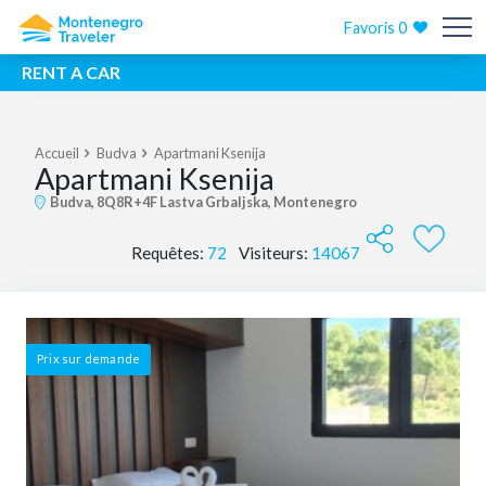
Favoris
0
RENT A CAR
Accueil
Budva
Apartmani Ksenija
Apartmani Ksenija
Budva, 8Q8R+4F Lastva Grbaljska, Montenegro
Requêtes:
72
Visiteurs:
14067
Prix ​​sur demande