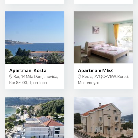
Apartmani Kosta
Apartmani M&Z
Bar, 14 Mila Damjanoviča,
Becici, 7VQC+V8W, Boreti,
Bar 85000, Црна Гора
Montenegro