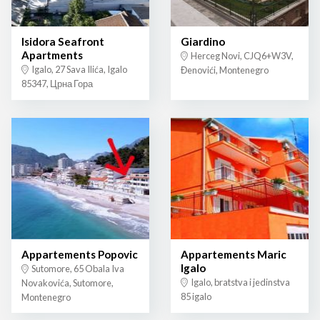
Isidora Seafront
Giardino
Apartments
Herceg Novi, CJQ6+W3V,
Igalo, 27 Sava Ilića, Igalo
Đenovići, Montenegro
85347, Црна Гора
Appartements Popovic
Appartements Maric
Igalo
Sutomore, 65 Obala Iva
Igalo, bratstva i jedinstva
Novakovića, Sutomore,
85 igalo
Montenegro