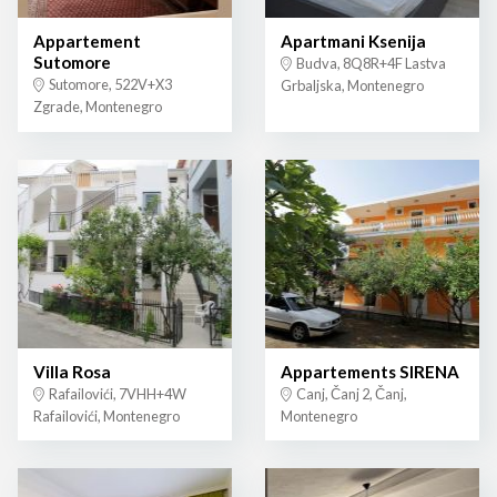
Appartement
Apartmani Ksenija
Sutomore
Budva, 8Q8R+4F Lastva
Sutomore, 522V+X3
Grbaljska, Montenegro
Zgrade, Montenegro
Villa Rosa
Appartements SIRENA
Rafailovići, 7VHH+4W
Canj, Čanj 2, Čanj,
Rafailovići, Montenegro
Montenegro