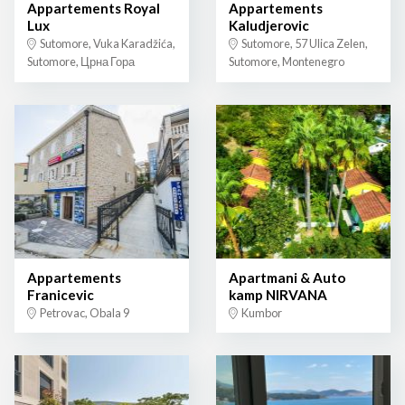
Appartements Royal
Appartements
Lux
Kaludjerovic
Sutomore, Vuka Karadžića,
Sutomore, 57 Ulica Zelen,
Sutomore, Црна Гора
Sutomore, Montenegro
Appartements
Apartmani & Auto
Franicevic
kamp NIRVANA
Petrovac, Obala 9
Kumbor