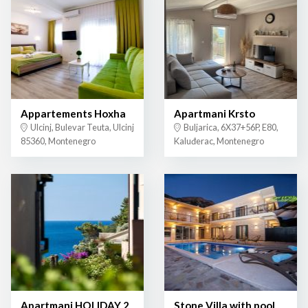
Appartements Hoxha
Apartmani Krsto
Ulcinj, Bulevar Teuta, Ulcinj
Buljarica, 6X37+56P, E80,
85360, Montenegro
Kaluđerac, Montenegro
Apartmani HOLIDAY 2
Stone Villa with pool