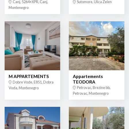
Canj, 5264+XPR, Čanj,
Sutomore, Ulica Zelen
Montenegro
M APPARTEMENTS
Appartements
TEODORA
Dobre Vode, E851, Dobra
Petrovac, Brezine bb,
Voda, Montenegro
Petrovac, Montenegro