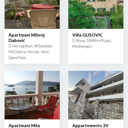
Apartmani Milivoj
Villa GLISOVIC
Dabović
Risan, GM49+V4 Lipci,
Herceg Novi, 98 Šetalište
Montenegro
Pet Danica, Herceg - Novi,
Црна Гора
Apartmani Mila
Appartements 3V