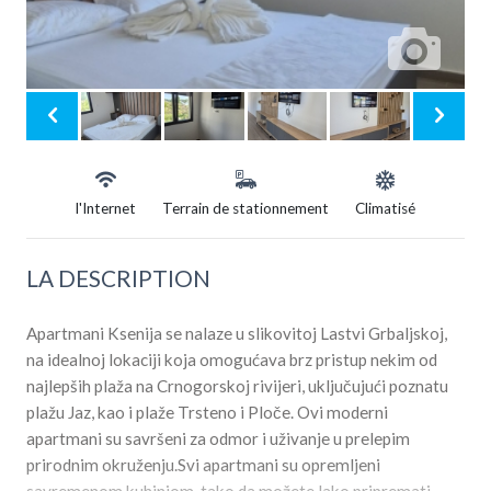
l'Internet
Terrain de stationnement
Climatisé
LA DESCRIPTION
Apartmani Ksenija se nalaze u slikovitoj Lastvi Grbaljskoj,
na idealnoj lokaciji koja omogućava brz pristup nekim od
najlepših plaža na Crnogorskoj rivijeri, uključujući poznatu
plažu Jaz, kao i plaže Trsteno i Ploče. Ovi moderni
apartmani su savršeni za odmor i uživanje u prelepim
prirodnim okruženju.Svi apartmani su opremljeni
savremenom kuhinjom, tako da možete lako pripremati