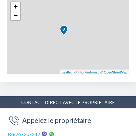
+
−
Leaflet
| ©
Thunderforest
, ©
OpenStreetMap
CONTACT DIRECT AVEC LE PROPRIÉTAIRE
Appelez le propriétaire
+38267207242