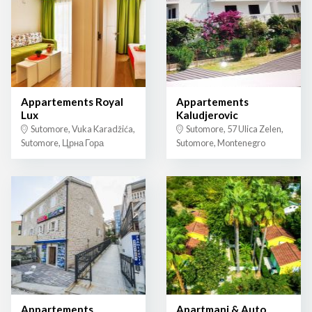
Appartements Royal
Appartements
Lux
Kaludjerovic
Sutomore, Vuka Karadžića,
Sutomore, 57 Ulica Zelen,
Sutomore, Црна Гора
Sutomore, Montenegro
Appartements
Apartmani & Auto