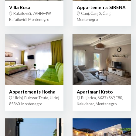
Villa Rosa
Appartements SIRENA
Rafailovići, 7VHH+4W
Canj, Čanj 2, Čanj,
Rafailovići, Montenegro
Montenegro
Appartements Hoxha
Apartmani Krsto
Ulcinj, Bulevar Teuta, Ulcinj
Buljarica, 6X37+56P, E80,
85360, Montenegro
Kaluđerac, Montenegro