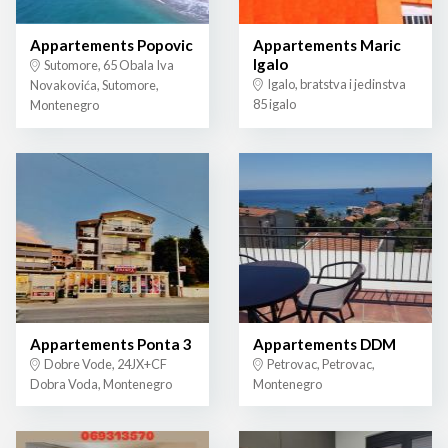
Appartements Popovic
Appartements Maric
Igalo
Sutomore, 65 Obala Iva
Igalo, bratstva i jedinstva
Novakovića, Sutomore,
85 igalo
Montenegro
Appartements Ponta 3
Appartements DDM
Dobre Vode, 24JX+CF
Petrovac, Petrovac,
Dobra Voda, Montenegro
Montenegro