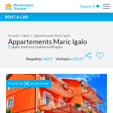
Favoris
0
RENT A CAR
Accueil
Igalo
Appartements Maric Igalo
Appartements Maric Igalo
Igalo, bratstva i jedinstva 85 igalo
Requêtes:
6057
Visiteurs:
33127
5€
A partir de
par personne