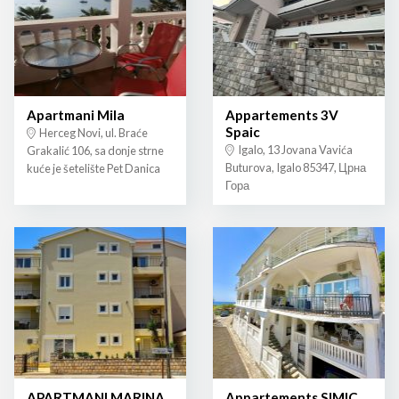
Apartmani Mila
Appartements 3V
Spaic
Herceg Novi, ul. Braće
Igalo, 13 Jovana Vavića
Grakalić 106, sa donje strne
Buturova, Igalo 85347, Црна
kuće je šetelište Pet Danica
Гора
APARTMANI MARINA
Appartements SIMIC