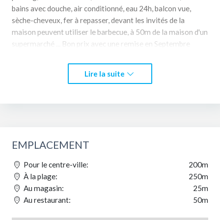
bains avec douche, air conditionné, eau 24h, balcon vue,
sèche-cheveux, fer à repasser, devant les invités de la
maison peuvent utiliser le barbecue, à 50m de la maison d'un
supermarché ... Bon prix avec une remise en Septembre
NOUS SOMMES EN OFFRE: Chambres simples et doubles,
triples, quadruples, à cinq lits et suites
Lire la suite
. PRIX de Septembre à Juin 5 E par lit
EMPLACEMENT
Pour le centre-ville:
200m
À la plage:
250m
Au magasin:
25m
Au restaurant:
50m