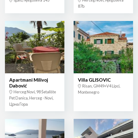
Igalo, Njegoseva 143
Herceg Novi, Njegoseva
87b
Apartmani Milivoj
Villa GLISOVIC
Dabović
Risan, GM49+V4 Lipci,
Herceg Novi, 98 Šetalište
Montenegro
Pet Danica, Herceg - Novi,
Црна Гора