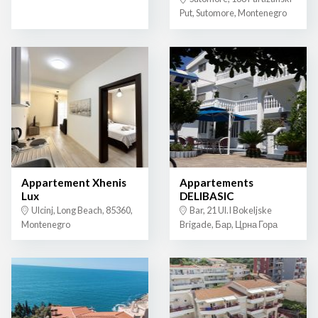
Put, Sutomore, Montenegro
Appartement Xhenis
Appartements
Lux
DELIBASIC
Ulcinj, Long Beach, 85360,
Bar, 21 Ul.I Bokeljske
Montenegro
Brigade, Бар, Црна Гора