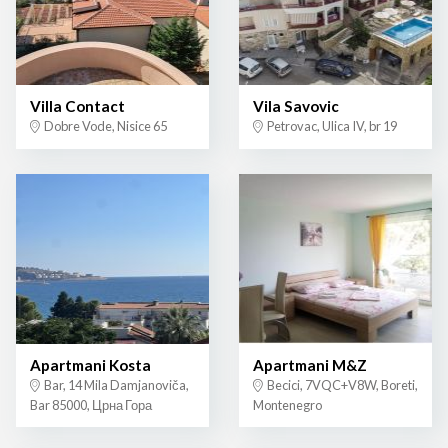
Villa Contact
Vila Savovic
Dobre Vode, Nisice 65
Petrovac, Ulica IV, br 19
Apartmani Kosta
Apartmani M&Z
Bar, 14 Mila Damjanoviča,
Becici, 7VQC+V8W, Boreti,
Bar 85000, Црна Гора
Montenegro