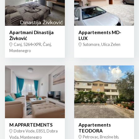
Apartmani Dinastija
Appartements MD-
Živković
LUX
Canj, 5264+XPR, Čanj,
Sutomore, Ulica Zelen
Montenegro
M APPARTEMENTS
Appartements
TEODORA
Dobre Vode, E851, Dobra
Petrovac, Brezine bb,
Voda, Montenegro