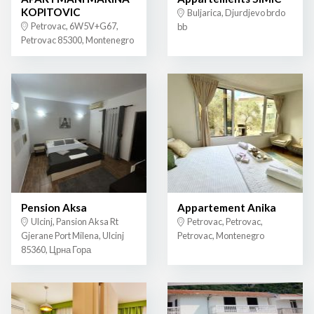
KOPITOVIC
Buljarica, Djurdjevo brdo
Petrovac, 6W5V+G67,
bb
Petrovac 85300, Montenegro
Pension Aksa
Appartement Anika
Ulcinj, Pansion Aksa Rt
Petrovac, Petrovac,
Gjerane Port Milena, Ulcinj
Petrovac, Montenegro
85360, Црна Гора