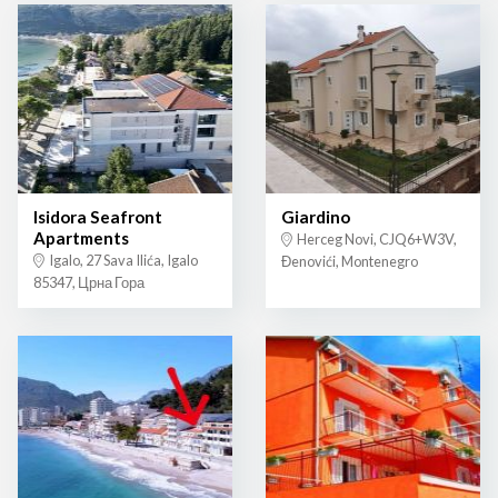
Isidora Seafront
Giardino
Apartments
Herceg Novi, CJQ6+W3V,
Igalo, 27 Sava Ilića, Igalo
Đenovići, Montenegro
85347, Црна Гора