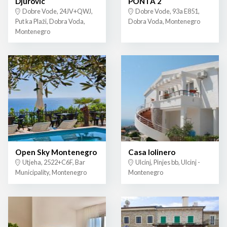
Djurovic
PONTA 2
Dobre Vode, 24JV+QWJ,
Dobre Vode, 93a E851,
Put ka Plaži, Dobra Voda,
Dobra Voda, Montenegro
Montenegro
Open Sky Montenegro
Casa lolinero
Utjeha, 2522+C6F, Bar
Ulcinj, Pinjes bb, Ulcinj -
Municipality, Montenegro
Montenegro