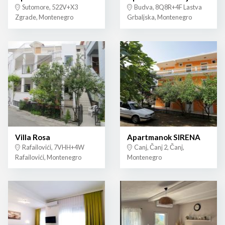
Sutomore, 522V+X3
Budva, 8Q8R+4F Lastva
Zgrade, Montenegro
Grbaljska, Montenegro
Villa Rosa
Apartmanok SIRENA
Rafailovići, 7VHH+4W
Canj, Čanj 2, Čanj,
Rafailovići, Montenegro
Montenegro