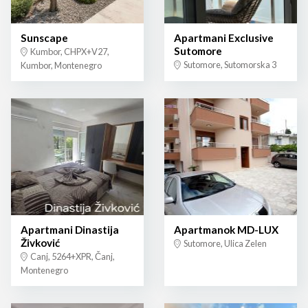
Sunscape
Apartmani Exclusive
Sutomore
Kumbor, CHPX+V27,
Sutomore, Sutomorska 3
Kumbor, Montenegro
Apartmani Dinastija
Apartmanok MD-LUX
Živković
Sutomore, Ulica Zelen
Canj, 5264+XPR, Čanj,
Montenegro