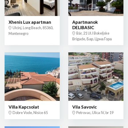
Xhenis Lux apartman
Apartmanok
DELIBASIC
Ulcinj, Long Beach, 85360,
Bár, 21 Ul.I Bokeljske
Montenegro
Brigade, Бар, Црна Гора
Villa Kapcsolat
Vila Savovic
Dobre Vode, Nisice 65
Petrovac, Ulica IV, br 19