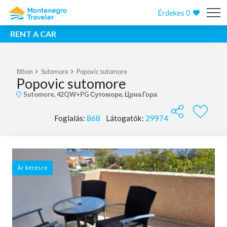
Érdekes
0
RENT A CAR
Itthon
Sutomore
Popovic sutomore
Popovic sutomore
Sutomore, 42QW+PG Сутоморе, Црна Гора
Foglalás:
868
Látogatók:
29974
Ár kérésre