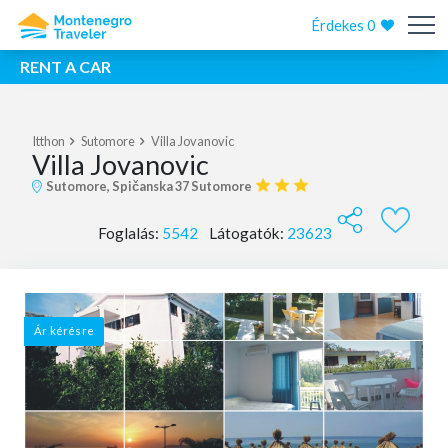
Érdekes
0
RENT A CAR
Itthon
Sutomore
Villa Jovanovic
Villa Jovanovic
Sutomore, Spičanska 37 Sutomore
Foglalás:
5542
Látogatók:
23623
Ár kérésre