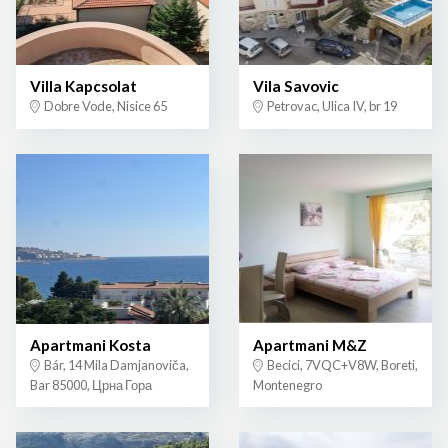
Villa Kapcsolat
Vila Savovic
Dobre Vode, Nisice 65
Petrovac, Ulica IV, br 19
Apartmani Kosta
Apartmani M&Z
Bár, 14 Mila Damjanoviča,
Becici, 7VQC+V8W, Boreti,
Bar 85000, Црна Гора
Montenegro