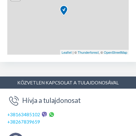
Leaflet
| ©
Thunderforest
, ©
OpenStreetMap
KÖZVETLEN KAPCSOLAT A TULAJDONOSÁVAL
Hívja a tulajdonosat
+38163485102
+38267839659