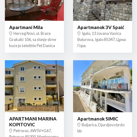
Apartmani Mila
Apartmanok 3V Spaić
Herceg Novi, ul. Braće
Igalo, 13 Jovana Vavića
Grakalić 106, sa donje strne
Buturova, Igalo 85347, Црна
kuće je šetelište Pet Danica
Гора
APARTMANI MARINA
Apartmanok SIMIC
KOPITOVIC
Buljarica, Djurdjevo brdo
Petrovac, 6W5V+G67,
bb
Petrovac 85300, Montenegro