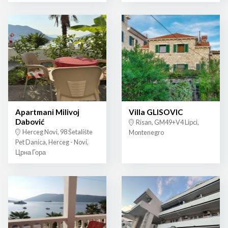
Apartmani Milivoj
Villa GLISOVIC
Dabović
Risan, GM49+V4 Lipci,
Herceg Novi, 98 Šetalište
Montenegro
Pet Danica, Herceg - Novi,
Црна Гора