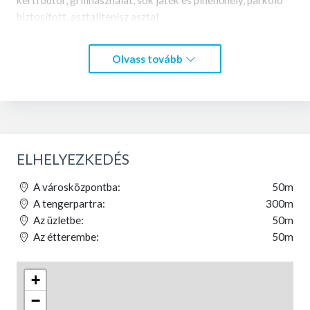
biztosított, asztalitenisz asztal
Szükség esetén megszervezzük vendégeink transzferét a
repülőtérre, a vasút- és a buszpályaudvarra
Olvass tovább
+381 63 485 102
www.villajovanovic.com
ELHELYEZKEDÉS
A városközpontba:
50m
A tengerpartra:
300m
Az üzletbe:
50m
Az étterembe:
50m
+
−