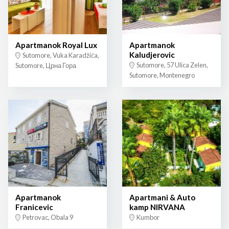
Apartmanok Royal Lux
Apartmanok
Kaludjerovic
Sutomore, Vuka Karadžića,
Sutomore, 57 Ulica Zelen,
Sutomore, Црна Гора
Sutomore, Montenegro
Apartmanok
Apartmani & Auto
Franicevic
kamp NIRVANA
Petrovac, Obala 9
Kumbor