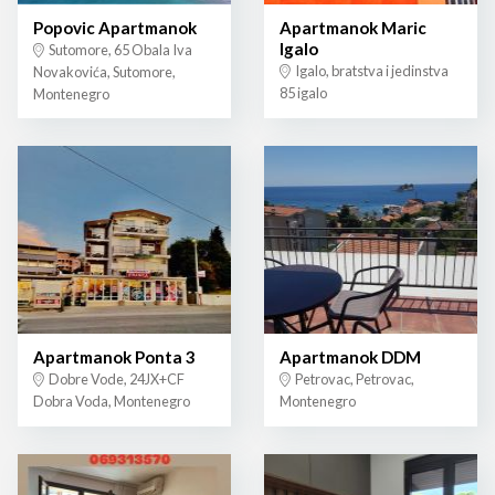
Popovic Apartmanok
Apartmanok Maric
Igalo
Sutomore, 65 Obala Iva
Igalo, bratstva i jedinstva
Novakovića, Sutomore,
85 igalo
Montenegro
Apartmanok Ponta 3
Apartmanok DDM
Dobre Vode, 24JX+CF
Petrovac, Petrovac,
Dobra Voda, Montenegro
Montenegro