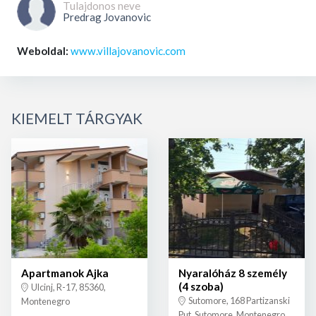
Tulajdonos neve
Predrag Jovanovic
Weboldal:
www.villajovanovic.com
KIEMELT TÁRGYAK
Apartmanok Ajka
Nyaralóház 8 személy
(4 szoba)
Ulcinj, R-17, 85360,
Sutomore, 168 Partizanski
Montenegro
Put, Sutomore, Montenegro