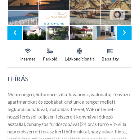
Internet
Parkoló
Légkondicionált
Baba ágy
LEÍRÁS
Montenegró, Sutomore, villa Jovanovic, vadonatúj, fényűző
apartmanokat és szobákat kínálunk a tenger mellett,
légkondicionálóval, műholdas TV-vel, WiFi internet-
hozzáféréssel, teljesen felszerelt konyhával étkező
asztallal, zuhanyzós fürdőszobával (24 órás forró víz-villa
naprendszerrel) terasz kerti bútorokkal, nagy udvar, hinta,
kerti bútor, grillhasználat, sok játék és pihenőhely, parkoló