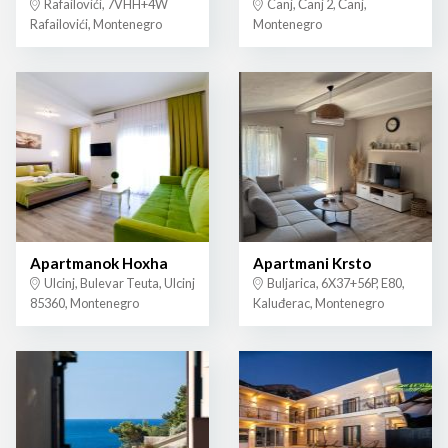
Rafailovići, 7VHH+4W
Canj, Čanj 2, Čanj,
Rafailovići, Montenegro
Montenegro
Apartmanok Hoxha
Apartmani Krsto
Ulcinj, Bulevar Teuta, Ulcinj
Buljarica, 6X37+56P, E80,
85360, Montenegro
Kaluđerac, Montenegro