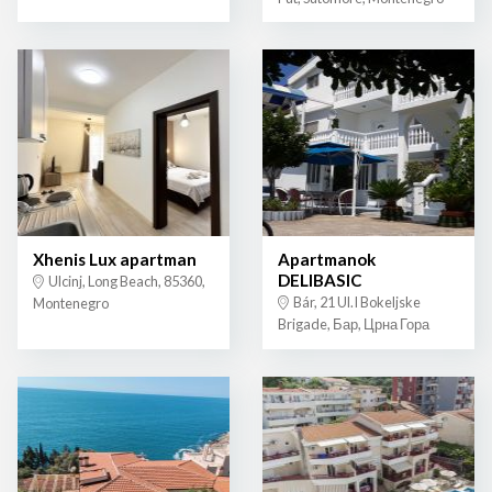
Xhenis Lux apartman
Apartmanok
DELIBASIC
Ulcinj, Long Beach, 85360,
Bár, 21 Ul.I Bokeljske
Montenegro
Brigade, Бар, Црна Гора