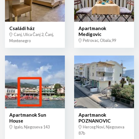
Családi ház
Apartmanok
Medigovic
Canj, Ulica Čanj 2, Čanj,
Petrovac, Obala,99
Montenegro
Apartmanok Sun
Apartmanok
House
POZNANOVIC
Igalo, Njegoseva 143
Herceg Novi, Njegoseva
87b