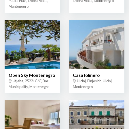
Put ka Plaži, Dobra Voda,
Dobra Voda, Montenegro
Montenegro
Open Sky Montenegro
Casa lolinero
Utjeha, 2522+C6F, Bar
Ulcinj, Pinjes bb, Ulcinj -
Municipality, Montenegro
Montenegro