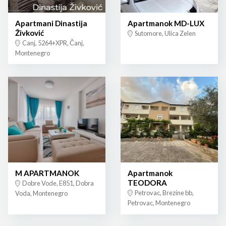
Apartmani Dinastija
Apartmanok MD-LUX
Živković
Sutomore, Ulica Zelen
Canj, 5264+XPR, Čanj,
Montenegro
M APARTMANOK
Apartmanok
TEODORA
Dobre Vode, E851, Dobra
Petrovac, Brezine bb,
Voda, Montenegro
Petrovac, Montenegro