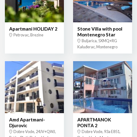
Apartmani HOLIDAY 2
Stone Villa with pool
Montenegro Star
Petrovac, Brezine
Buljarica, 5XMQ+RG
Kaluđerac, Montenegro
Amd Apartmani-
APARTMANOK
Djurovic
PONTA 2
Dobre Vode, 24JV+QWJ,
Dobre Vode, 93a E851,