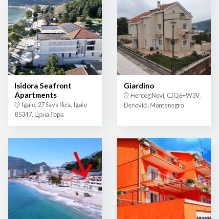
Isidora Seafront
Giardino
Apartments
Herceg Novi, CJQ6+W3V,
Igalo, 27 Sava Ilića, Igalo
Đenovići, Montenegro
85347, Црна Гора