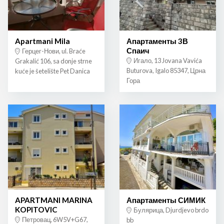
Apartmani Mila
Апартаменты 3В
Спаич
Герцег-Нови, ul. Braće
Игало, 13 Jovana Vavića
Grakalić 106, sa donje strne
Buturova, Igalo 85347, Црна
kuće je šetelište Pet Danica
Гора
APARTMANI MARINA
Апартаменты СИМИК
KOPITOVIC
Булярица, Djurdjevo brdo
Петровац, 6W5V+G67,
bb