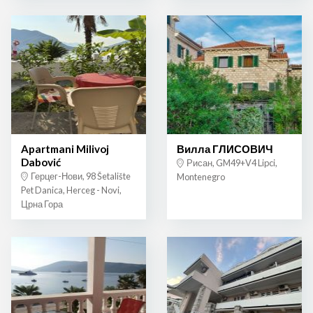
Apartmani Milivoj
Вилла ГЛИСОВИЧ
Dabović
Рисан, GM49+V4 Lipci,
Герцег-Нови, 98 Šetalište
Montenegro
Pet Danica, Herceg - Novi,
Црна Гора