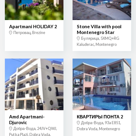
Apartmani HOLIDAY 2
Stone Villa with pool
Montenegro Star
Петровац, Brezine
Булярица, 5XMQ+RG
Kaluđerac, Montenegro
Amd Apartmani-
КВАРТИРЫ ПОНТА 2
Djurovic
Добра-Вода, 93a E851,
Добра-Вода, 24JV+QWJ,
Dobra Voda, Montenegro
Put ka Plaži, Dobra Voda,