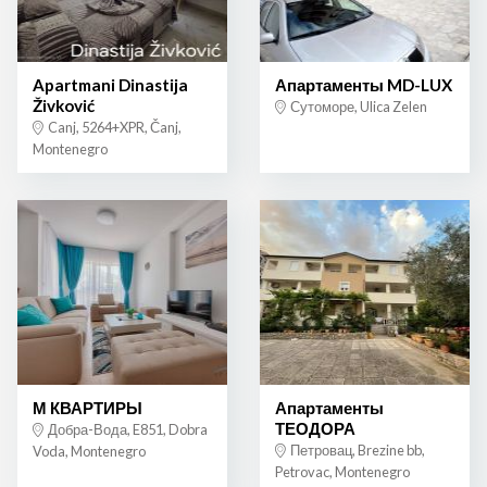
Apartmani Dinastija
Апартаменты MD-LUX
Živković
Сутоморе, Ulica Zelen
Canj, 5264+XPR, Čanj,
Montenegro
М КВАРТИРЫ
Апартаменты
ТЕОДОРА
Добра-Вода, E851, Dobra
Петровац, Brezine bb,
Voda, Montenegro
Petrovac, Montenegro