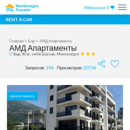
Избранные
0
RENT A CAR
Главная
Бар
АМД Апартаменты
АМД Апартаменты
Бар, 85 ul , veliki pijesak , Monténégro
Запросов:
196
Просмотров:
20736
Цена по запросу