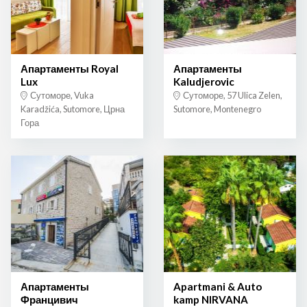
Апартаменты Royal
Апартаменты
Lux
Kaludjerovic
Сутоморе, Vuka
Сутоморе, 57 Ulica Zelen,
Karadžića, Sutomore, Црна
Sutomore, Montenegro
Гора
Апартаменты
Apartmani & Auto
Францивич
kamp NIRVANA