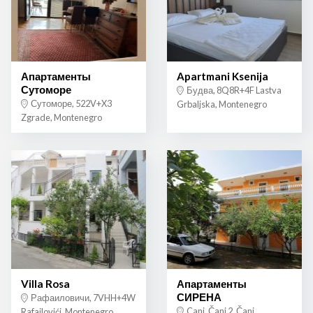
Апартаменты
Apartmani Ksenija
Сутоморе
Будва, 8Q8R+4F Lastva
Сутоморе, 522V+X3
Grbaljska, Montenegro
Zgrade, Montenegro
Villa Rosa
Апартаменты
СИРЕНА
Рафаиловичи, 7VHH+4W
Canj, Čanj 2, Čanj,
Rafailovići, Montenegro