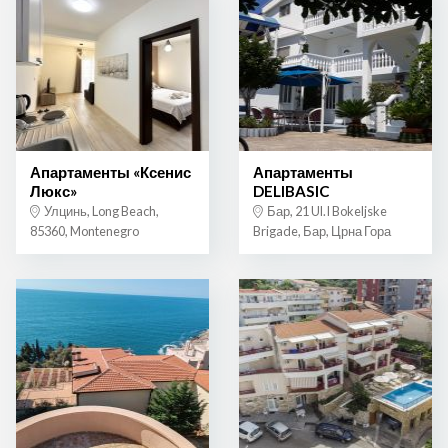
Апартаменты «Ксенис
Апартаменты
Люкс»
DELIBASIC
Улцинь, Long Beach,
Бар, 21 Ul.I Bokeljske
85360, Montenegro
Brigade, Бар, Црна Гора