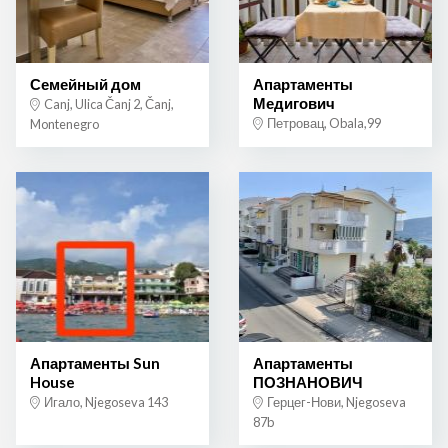
Семейный дом
Апартаменты
Медигович
Canj, Ulica Čanj 2, Čanj,
Петровац, Obala,99
Montenegro
Апартаменты Sun
Апартаменты
House
ПОЗНАНОВИЧ
Игало, Njegoseva 143
Герцег-Нови, Njegoseva
87b