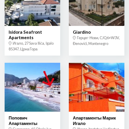
Isidora Seafront
Giardino
Apartments
Герцег-Нови, CJQ6+W3V,
Игало, 27 Sava Ilića, Igalo
Đenovići, Montenegro
85347, Црна Гора
Попович
Апартаменты Марик
Апартаменты
Игало
Сутоморе, 65 Obala Iva
Игало, bratstva i jedinstva