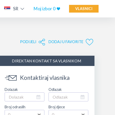
SR
Moj izbor
0
VLASNICI
PODIJELI
DODAJ U FAVORITE
DIREKTAN KONTAKT SA VLASNIKOM
Kontaktiraj vlasnika
Dolazak
Odlazak
Broj odraslih
Broj djece