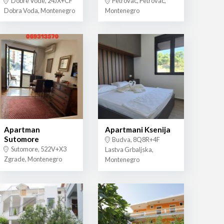
Dobre Vode, 24JX+CF
Petrovac, Petrovac,
Dobra Voda, Montenegro
Montenegro
Apartman
Apartmani Ksenija
Sutomore
Budva, 8Q8R+4F
Sutomore, 522V+X3
Lastva Grbaljska,
Zgrade, Montenegro
Montenegro