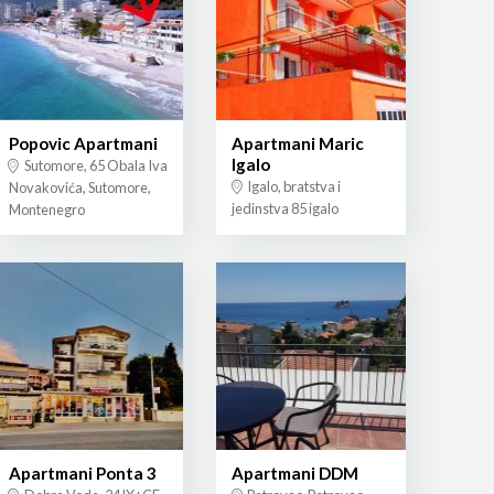
Popovic Apartmani
Apartmani Maric
Igalo
Sutomore, 65 Obala Iva
Igalo, bratstva i
Novakovića, Sutomore,
jedinstva 85 igalo
Montenegro
Apartmani Ponta 3
Apartmani DDM