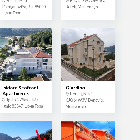
Bar, 14 Mila
Bečići, 7VQC+V8W,
Damjanoviča, Bar 85000,
Boreti, Montenegro
Црна Гора
Isidora Seafront
Giardino
Apartments
Herceg Novi,
Igalo, 27 Sava Ilića,
CJQ6+W3V, Đenovići,
Igalo 85347, Црна Гора
Montenegro