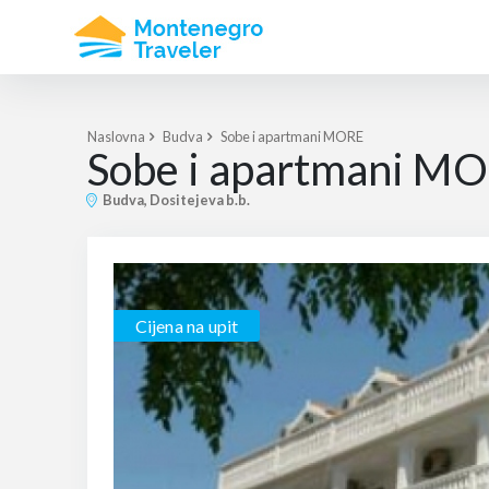
Naslovna
Budva
Sobe i apartmani MORE
Sobe i apartmani M
Budva, Dositejeva b.b.
Cijena na upit