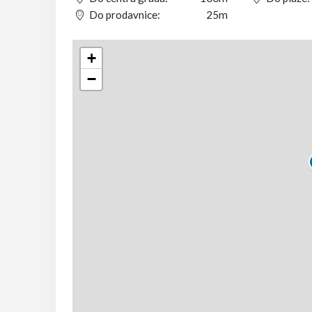
Do prodavnice:
25m
+
−