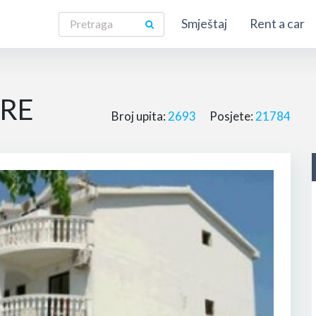
Smještaj
Rent a car
ORE
Broj upita:
2693
Posjete:
21784