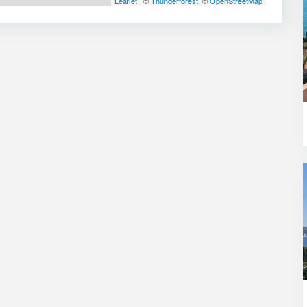
Leaflet
| ©
Thunderforest
, ©
OpenStreetMap