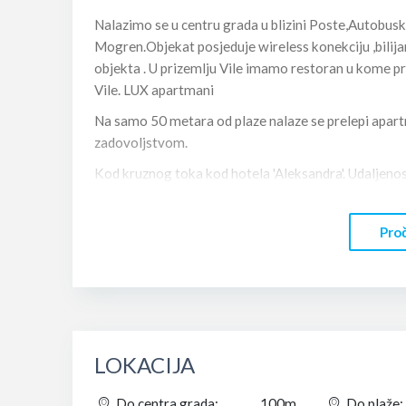
Nalazimo se u centru grada u blizini Poste,Autobuske
Mogren.Objekat posjeduje wireless konekciju ,bilija
objekta . U prizemlju Vile imamo restoran u kome p
Vile. LUX apartmani
Na samo 50 metara od plaze nalaze se prelepi apar
zadovoljstvom.
Kod kruznog toka kod hotela 'Aleksandra'. Udaljenos
Kvadratura 120 m2.
Proč
Ãakuzi kada, centralno grijanje, 3 klima uredjaja,
telefoni.
TV 30 godina rada i miran deo grada.
Zamena peskira, toalet papir i sapun kao u hotelu.
Posteljina 3-4 dana. Slike Lux apartmana mozete 
LOKACIJA
LUX APARTMAN 2,kao i na stranicama naseg website.
nasoj VILI bude nezaboravan.U nadi da cete biti nasi 
Do centra grada:
100m
Do plaže: