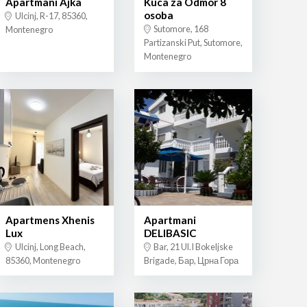
Apartmani Ajka
Kuca za Odmor 8
osoba
Ulcinj, R-17, 85360,
Sutomore, 168
Montenegro
Partizanski Put, Sutomore,
Montenegro
Apartmens Xhenis
Apartmani
Lux
DELIBASIC
Ulcinj, Long Beach,
Bar, 21 Ul.I Bokeljske
85360, Montenegro
Brigade, Бар, Црна Гора