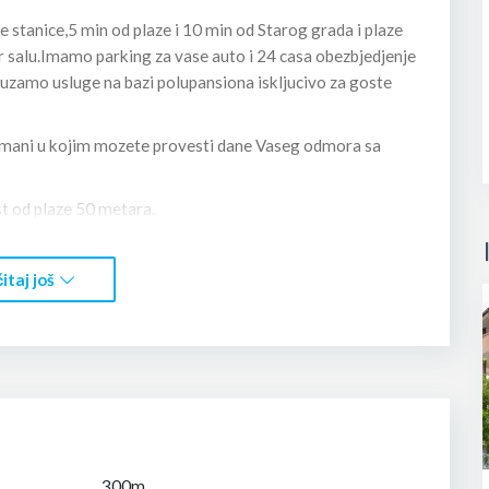
 stanice,5 min od plaze i 10 min od Starog grada i plaze
r salu.Imamo parking za vase auto i 24 casa obezbjedjenje
ruzamo usluge na bazi polupansiona iskljucivo za goste
tmani u kojim mozete provesti dane Vaseg odmora sa
t od plaze 50 metara.
itaj još
pogledati na ovoj stranici pod naslovom LUX APARTMAN 1 i
 Ucinicemo sve sto je u nasoj moci da vas boravak u
gosti lijep pozdrav iz Budve.
300m