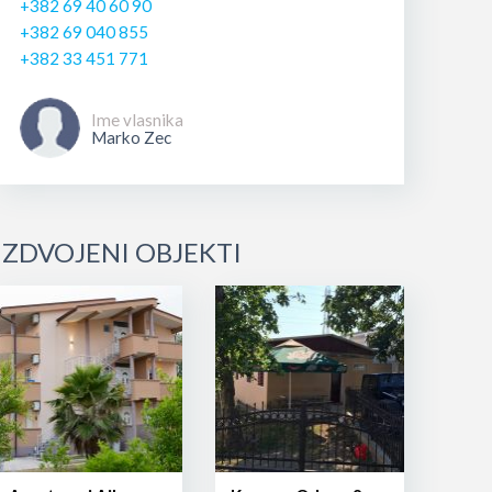
+382 69 40 60 90
+382 69 040 855
+382 33 451 771
Ime vlasnika
Marko Zec
IZDVOJENI OBJEKTI