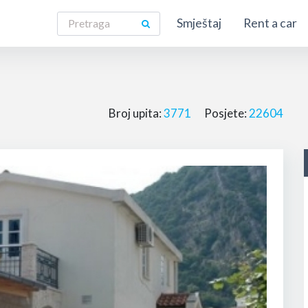
Smještaj
Rent a car
Broj upita:
3771
Posjete:
22604